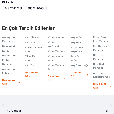
yetersiz gördüğünüz noktaları öneri formunu kullanarak tarafımıza
Etiketler :
iletebilirsiniz.
kuş oyuncağı
kuş salıncağı
Görüş ve önerileriniz için teşekkür ederiz.
Ürün resmi kalitesiz, bozuk veya görüntülenemiyor.
En Çok Tercih Edilenler
Ürün açıklamasında eksik bilgiler bulunuyor.
Akvaryum
Kedi Maması
Köpek Maması
Kuş Kafesi
Royal Canin
Ürün bilgilerinde hatalar bulunuyor.
Malzemeleri
Kedi Maması
Kedi Kumu
Köpek
Kuş Yemi
Balık Yemi
Ürün fiyatı diğer sitelerden daha pahalı.
Kulübesi
Pro Plan Kedi
Bentonit Kedi
Muhabbet
Maması
Deniz
Kumu
Köpek Tasması
Kuşu Yemi
Bu ürüne benzer farklı alternatifler olmalı.
Akvaryumu
N&D Kedi
Silika Kedi
Köpek Mama
Papağan
Maması
Protein
Kumu
Kabı
Kafesi
Skimmer
Hills Kedi
Kedi Evi
Köpek Taşıma
Kuş Oyuncağı
Maması
Akvaryum
Kafesi
Devamını
Devamını
Isıtıcı
Advance
Gör
Devamını
Gör
Köpek Maması
Devamını
Gör
Gör
Devamını
Gönder
Gör
Kurumsal