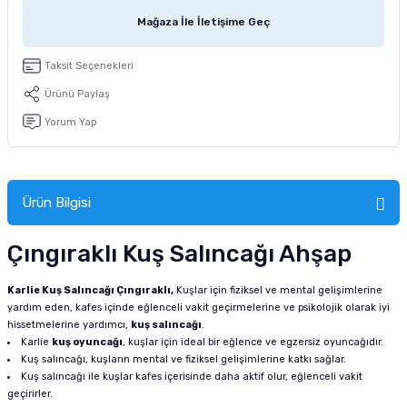
tucu
Sepeti
 Fırçası
Sump Filtre Malzemesi
Pro Plan Kedi Maması
Mağaza İle İletişime Geç
Pond Ürünleri
 Güvenlik Ürünleri
Akvaryum Ozon ve UV Ürünleri
Purina Kedi Maması
Taksit Seçenekleri
Ürünü Paylaş
manları
akım Ürünleri
Royal Canin Kedi Maması
Yorum Yap
lik ve Bakım Ürünleri
uluk
Ürün Bilgisi
 - Akvaryum Kumu
Çıngıraklı Kuş Salıncağı Ahşap
 Parçaları
Karlie Kuş Salıncağı Çıngıraklı,
Kuşlar için fiziksel ve mental gelişimlerine
yardım eden, kafes içinde eğlenceli vakit geçirmelerine ve psikolojik olarak iyi
hissetmelerine yardımcı,
kuş salıncağı
.
e Malzemesi
Karlie
kuş oyuncağı
, kuşlar için ideal bir eğlence ve egzersiz oyuncağıdır.
Kuş salıncağı, kuşların mental ve fiziksel gelişimlerine katkı sağlar.
Kuş salıncağı ile kuşlar kafes içerisinde daha aktif olur, eğlenceli vakit
geçirirler.