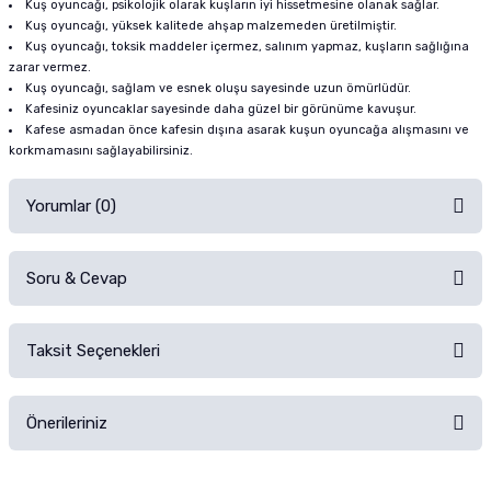
Kuş oyuncağı, psikolojik olarak kuşların iyi hissetmesine olanak sağlar.
Kuş oyuncağı, yüksek kalitede ahşap malzemeden üretilmiştir.
Kuş oyuncağı, toksik maddeler içermez, salınım yapmaz, kuşların sağlığına
zarar vermez.
Kuş oyuncağı, sağlam ve esnek oluşu sayesinde uzun ömürlüdür.
Kafesiniz oyuncaklar sayesinde daha güzel bir görünüme kavuşur.
Kafese asmadan önce kafesin dışına asarak kuşun oyuncağa alışmasını ve
korkmamasını sağlayabilirsiniz.
Yorumlar (0)
Soru & Cevap
Alışverişinizden sonra ürüne yorum yapın, alışveriş puanı kazanın!
Sorularınız için
iletişim formunu
kullanınız.
Taksit Seçenekleri
Ürün hakkında henüz soru sorulmamış.
Ürünü Satın Al ve Yorumla
Önerileriniz
Soru Sor
Bu ürünün fiyat bilgisi, resim, ürün açıklamalarında ve diğer konularda