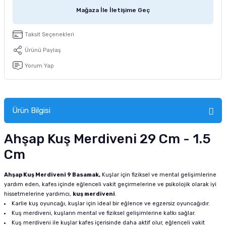
tucu
Sepeti
 Fırçası
Sump Filtre Malzemesi
Pro Plan Kedi Maması
Mağaza İle İletişime Geç
Pond Ürünleri
 Güvenlik Ürünleri
Akvaryum Ozon ve UV Ürünleri
Purina Kedi Maması
Taksit Seçenekleri
Ürünü Paylaş
manları
akım Ürünleri
Royal Canin Kedi Maması
Yorum Yap
lik ve Bakım Ürünleri
uluk
Ürün Bilgisi
 - Akvaryum Kumu
Ahşap Kuş Merdiveni 29 Cm - 1.5
Cm
 Parçaları
Ahşap Kuş Merdiveni 9 Basamak,
Kuşlar için fiziksel ve mental gelişimlerine
e Malzemesi
yardım eden, kafes içinde eğlenceli vakit geçirmelerine ve psikolojik olarak iyi
hissetmelerine yardımcı,
kuş merdiveni
.
Karlie kuş oyuncağı, kuşlar için ideal bir eğlence ve egzersiz oyuncağıdır.
Kuş merdiveni, kuşların mental ve fiziksel gelişimlerine katkı sağlar.
Kuş merdiveni ile kuşlar kafes içerisinde daha aktif olur, eğlenceli vakit