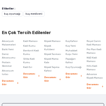
Bu ürünün fiyat bilgisi, resim, ürün açıklamalarında ve diğer konularda
yetersiz gördüğünüz noktaları öneri formunu kullanarak tarafımıza
Etiketler :
iletebilirsiniz.
kuş oyuncağı
kuş merdiveni
Görüş ve önerileriniz için teşekkür ederiz.
Ürün resmi kalitesiz, bozuk veya görüntülenemiyor.
En Çok Tercih Edilenler
Ürün açıklamasında eksik bilgiler bulunuyor.
Akvaryum
Kedi Maması
Köpek Maması
Kuş Kafesi
Royal Canin
Ürün bilgilerinde hatalar bulunuyor.
Malzemeleri
Kedi Maması
Kedi Kumu
Köpek
Kuş Yemi
Balık Yemi
Ürün fiyatı diğer sitelerden daha pahalı.
Kulübesi
Pro Plan Kedi
Bentonit Kedi
Muhabbet
Maması
Deniz
Kumu
Köpek Tasması
Kuşu Yemi
Bu ürüne benzer farklı alternatifler olmalı.
Akvaryumu
N&D Kedi
Silika Kedi
Köpek Mama
Papağan
Maması
Protein
Kumu
Kabı
Kafesi
Skimmer
Hills Kedi
Kedi Evi
Köpek Taşıma
Kuş Oyuncağı
Maması
Akvaryum
Kafesi
Devamını
Devamını
Isıtıcı
Advance
Gör
Devamını
Gör
Köpek Maması
Devamını
Gör
Gör
Devamını
Gönder
Gör