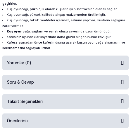
geçirirler.
Kuş oyuncağı, psikolojik olarak kuşların iyi hissetmesine olanak sağlar.
Kuş oyuncağı, yüksek kalitede ahşap malzemeden üretilmiştir.
Kuş oyuncağı, toksik maddeler içermez, salınım yapmaz, kuşların sağlığına
zarar vermez.
Kuş oyuncağı
, sağlam ve esnek oluşu sayesinde uzun ömürlüdür.
Kafesiniz oyuncaklar sayesinde daha güzel bir görünüme kavuşur.
Kafese asmadan önce kafesin dışına asarak kuşun oyuncağa alışmasını ve
korkmamasını sağlayabilirsiniz.
Yorumlar (0)
Soru & Cevap
Alışverişinizden sonra ürüne yorum yapın, alışveriş puanı kazanın!
Sorularınız için
iletişim formunu
kullanınız.
Taksit Seçenekleri
Ürün hakkında henüz soru sorulmamış.
Ürünü Satın Al ve Yorumla
Önerileriniz
Soru Sor