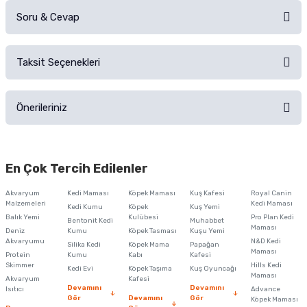
Soru & Cevap
Alışverişinizden sonra ürüne yorum yapın, alışveriş puanı kazanın!
Sorularınız için
iletişim formunu
kullanınız.
Taksit Seçenekleri
Ürün hakkında henüz soru sorulmamış.
Ürünü Satın Al ve Yorumla
Önerileriniz
Soru Sor
Bu ürünün fiyat bilgisi, resim, ürün açıklamalarında ve diğer konularda
yetersiz gördüğünüz noktaları öneri formunu kullanarak tarafımıza
En Çok Tercih Edilenler
iletebilirsiniz.
Görüş ve önerileriniz için teşekkür ederiz.
Akvaryum
Kedi Maması
Köpek Maması
Kuş Kafesi
Royal Canin
Malzemeleri
Kedi Maması
Kedi Kumu
Köpek
Kuş Yemi
Ürün resmi kalitesiz, bozuk veya görüntülenemiyor.
Balık Yemi
Kulübesi
Pro Plan Kedi
Bentonit Kedi
Muhabbet
Maması
Deniz
Kumu
Köpek Tasması
Kuşu Yemi
Ürün açıklamasında eksik bilgiler bulunuyor.
Akvaryumu
N&D Kedi
Silika Kedi
Köpek Mama
Papağan
Maması
Protein
Ürün bilgilerinde hatalar bulunuyor.
Kumu
Kabı
Kafesi
Skimmer
Hills Kedi
Kedi Evi
Köpek Taşıma
Kuş Oyuncağı
Ürün fiyatı diğer sitelerden daha pahalı.
Maması
Akvaryum
Kafesi
Devamını
Devamını
Isıtıcı
Advance
Bu ürüne benzer farklı alternatifler olmalı.
Gör
Devamını
Gör
Köpek Maması