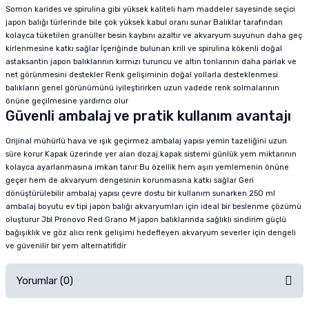
Somon karides ve spirulina gibi yüksek kaliteli ham maddeler sayesinde seçici
japon balığı türlerinde bile çok yüksek kabul oranı sunar Balıklar tarafından
kolayca tüketilen granüller besin kaybını azaltır ve akvaryum suyunun daha geç
kirlenmesine katkı sağlar İçeriğinde bulunan krill ve spirulina kökenli doğal
astaksantin japon balıklarının kırmızı turuncu ve altın tonlarının daha parlak ve
net görünmesini destekler Renk gelişiminin doğal yollarla desteklenmesi
balıkların genel görünümünü iyileştirirken uzun vadede renk solmalarının
önüne geçilmesine yardımcı olur
Güvenli ambalaj ve pratik kullanım avantajı
Orijinal mühürlü hava ve ışık geçirmez ambalaj yapısı yemin tazeliğini uzun
süre korur Kapak üzerinde yer alan dozaj kapak sistemi günlük yem miktarının
kolayca ayarlanmasına imkan tanır Bu özellik hem aşırı yemlemenin önüne
geçer hem de akvaryum dengesinin korunmasına katkı sağlar Geri
dönüştürülebilir ambalaj yapısı çevre dostu bir kullanım sunarken 250 ml
ambalaj boyutu ev tipi japon balığı akvaryumları için ideal bir beslenme çözümü
oluşturur Jbl Pronovo Red Grano M japon balıklarında sağlıklı sindirim güçlü
bağışıklık ve göz alıcı renk gelişimi hedefleyen akvaryum severler için dengeli
ve güvenilir bir yem alternatifidir
Yorumlar (0)