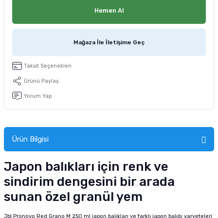
tucu
Sepeti
 Fırçası
Sump Filtre Malzemesi
Pro Plan Kedi Maması
Hemen Al
Pond Ürünleri
 Güvenlik Ürünleri
Akvaryum Ozon ve UV Ürünleri
Purina Kedi Maması
Mağaza İle İletişime Geç
manları
akım Ürünleri
Royal Canin Kedi Maması
Taksit Seçenekleri
lik ve Bakım Ürünleri
Ürünü Paylaş
Yorum Yap
uluk
 - Akvaryum Kumu
Ürün Bilgisi
 Parçaları
Japon balıkları için renk ve
e Malzemesi
sindirim dengesini bir arada
sunan özel granül yem
Jbl Pronovo Red Grano M 250 ml japon balıkları ve farklı japon balığı varyeteleri