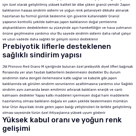
için özel olarak geliştirilmiş yüksek kaliteli bir dibe çöken granül yemdir Japon
balıklarının hassas sindirim sistemi ve yoğun renk potansiyeli dikkate alınarak
hazırlanan bu formül günlük beslenme için güvenle kullanılabilir Granül
yapısının kontrollü şekilde batması japon balıklarının doğal yemlenme
alışkanlıklarını desteklerken su yüzeyinde aşırı hareketliliğin ve hava yutmanın
önüne geçilmesine yardımcı olur Bu sayede sindirim sistemi daha rahat çalışır
ve uzun vadede daha sağlıklı bir gelişim süreci desteklenir
Prebiyotik liflerle desteklenen
sağlıklı sindirim yapısı
Jbl Pronovo Red Grano M içeriğinde bulunan özel prebiyotik diyet lifleri bağırsak
florasında yer alan faydalı bakterilerin beslenmesini destekler Bu durum
sindirimin daha dengeli ilerlemesine katkı sağlar ve kabızlık gibi japon
balıklarında sık görülen sindirim sorunlarının azaltılmasına yardımcı olur Sağlıklı
sindirim aynı zamanda besin emilimini artırarak balıkların enerjik ve canlı
kalmasını destekler Yapay katkı maddeleri içermeyen doğal ham maddelerle
hazırlanmış olması balıkların doğala en yakın şekilde beslenmesini mümkün
kılar Ürün Asya’daki önde gelen japon balığı yetiştiricileri ile birlikte geliştirilmiş
olması sayesinde türün özel ihtiyaçlarına yüksek uyum gösterir
Yüksek kabul oranı ve yoğun renk
gelişimi