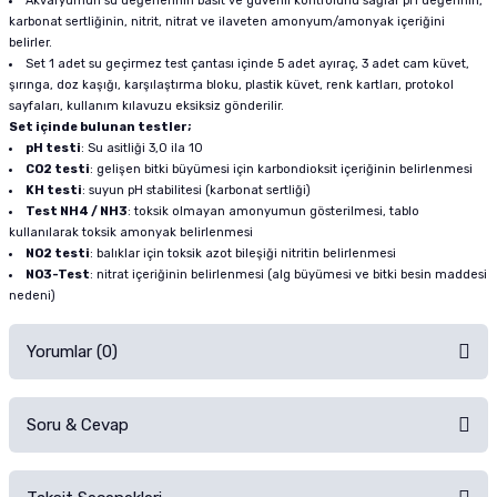
Akvaryumun su değerlerinin basit ve güvenli kontrolünü sağlar pH değerinin,
karbonat sertliğinin, nitrit, nitrat ve ilaveten amonyum/amonyak içeriğini
belirler.
Set 1 adet su geçirmez test çantası içinde 5 adet ayıraç, 3 adet cam küvet,
şırınga, doz kaşığı, karşılaştırma bloku, plastik küvet, renk kartları, protokol
sayfaları, kullanım kılavuzu eksiksiz gönderilir.
Set içinde bulunan testler;
pH testi
: Su asitliği 3,0 ila 10
CO2 testi
: gelişen bitki büyümesi için karbondioksit içeriğinin belirlenmesi
KH testi
: suyun pH stabilitesi (karbonat sertliği)
Test NH4 / NH3
: toksik olmayan amonyumun gösterilmesi, tablo
kullanılarak toksik amonyak belirlenmesi
NO2 testi
: balıklar için toksik azot bileşiği nitritin belirlenmesi
NO3-Test
: nitrat içeriğinin belirlenmesi (alg büyümesi ve bitki besin maddesi
nedeni)
Yorumlar (0)
Soru & Cevap
Alışverişinizden sonra ürüne yorum yapın, alışveriş puanı kazanın!
Sorularınız için
iletişim formunu
kullanınız.