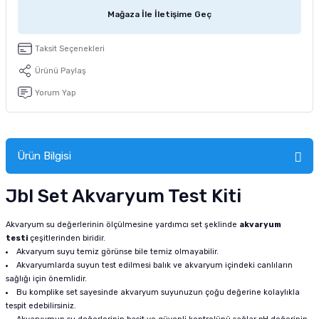
tucu
Sepeti
 Fırçası
Sump Filtre Malzemesi
Pro Plan Kedi Maması
Mağaza İle İletişime Geç
Pond Ürünleri
 Güvenlik Ürünleri
Akvaryum Ozon ve UV Ürünleri
Purina Kedi Maması
Taksit Seçenekleri
Ürünü Paylaş
manları
akım Ürünleri
Royal Canin Kedi Maması
Yorum Yap
lik ve Bakım Ürünleri
uluk
Ürün Bilgisi
 - Akvaryum Kumu
Jbl Set Akvaryum Test Kiti
 Parçaları
Akvaryum su değerlerinin ölçülmesine yardımcı set şeklinde
akvaryum
testi
çeşitlerinden biridir.
Akvaryum suyu temiz görünse bile temiz olmayabilir.
e Malzemesi
Akvaryumlarda suyun test edilmesi balık ve akvaryum içindeki canlıların
sağlığı için önemlidir.
Bu komplike set sayesinde akvaryum suyunuzun çoğu değerine kolaylıkla
tespit edebilirsiniz.