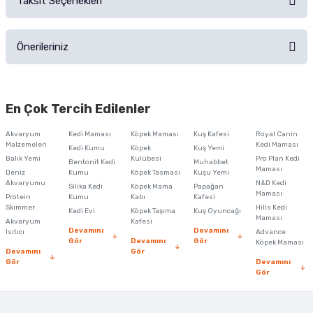
Taksit Seçenekleri
Ürün hakkında henüz soru sorulmamış.
Ürünü Satın Al ve Yorumla
Önerileriniz
Soru Sor
Bu ürünün fiyat bilgisi, resim, ürün açıklamalarında ve diğer konularda
yetersiz gördüğünüz noktaları öneri formunu kullanarak tarafımıza
En Çok Tercih Edilenler
iletebilirsiniz.
Görüş ve önerileriniz için teşekkür ederiz.
Akvaryum
Kedi Maması
Köpek Maması
Kuş Kafesi
Royal Canin
Malzemeleri
Kedi Maması
Kedi Kumu
Köpek
Kuş Yemi
Ürün resmi kalitesiz, bozuk veya görüntülenemiyor.
Balık Yemi
Kulübesi
Pro Plan Kedi
Bentonit Kedi
Muhabbet
Maması
Deniz
Kumu
Köpek Tasması
Kuşu Yemi
Ürün açıklamasında eksik bilgiler bulunuyor.
Akvaryumu
N&D Kedi
Silika Kedi
Köpek Mama
Papağan
Maması
Protein
Ürün bilgilerinde hatalar bulunuyor.
Kumu
Kabı
Kafesi
Skimmer
Hills Kedi
Kedi Evi
Köpek Taşıma
Kuş Oyuncağı
Ürün fiyatı diğer sitelerden daha pahalı.
Maması
Akvaryum
Kafesi
Devamını
Devamını
Isıtıcı
Advance
Bu ürüne benzer farklı alternatifler olmalı.
Gör
Devamını
Gör
Köpek Maması
Devamını
Gör
Gör
Devamını
Gör