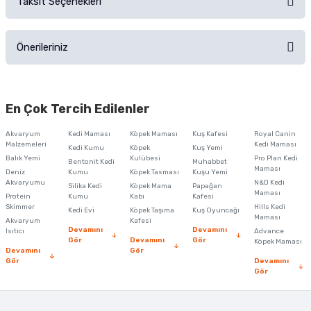
Taksit Seçenekleri
Ürün hakkında henüz soru sorulmamış.
Ürünü Satın Al ve Yorumla
Önerileriniz
Soru Sor
Bu ürünün fiyat bilgisi, resim, ürün açıklamalarında ve diğer konularda
yetersiz gördüğünüz noktaları öneri formunu kullanarak tarafımıza
En Çok Tercih Edilenler
iletebilirsiniz.
Görüş ve önerileriniz için teşekkür ederiz.
Akvaryum
Kedi Maması
Köpek Maması
Kuş Kafesi
Royal Canin
Malzemeleri
Kedi Maması
Kedi Kumu
Köpek
Kuş Yemi
Ürün resmi kalitesiz, bozuk veya görüntülenemiyor.
Balık Yemi
Kulübesi
Pro Plan Kedi
Bentonit Kedi
Muhabbet
Maması
Deniz
Kumu
Köpek Tasması
Kuşu Yemi
Ürün açıklamasında eksik bilgiler bulunuyor.
Akvaryumu
N&D Kedi
Silika Kedi
Köpek Mama
Papağan
Maması
Protein
Ürün bilgilerinde hatalar bulunuyor.
Kumu
Kabı
Kafesi
Skimmer
Hills Kedi
Kedi Evi
Köpek Taşıma
Kuş Oyuncağı
Ürün fiyatı diğer sitelerden daha pahalı.
Maması
Akvaryum
Kafesi
Devamını
Devamını
Isıtıcı
Advance
Bu ürüne benzer farklı alternatifler olmalı.
Gör
Devamını
Gör
Köpek Maması
Devamını
Gör
Gör
Devamını
Gör