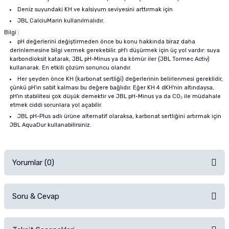
Deniz suyundaki KH ve kalsiyum seviyesini arttırmak için
JBL CalciuMarin kullanılmalıdır.
Bilgi :
pH değerlerini değiştirmeden önce bu konu hakkında biraz daha
derinlemesine bilgi vermek gerekebilir. pH'ı düşürmek için üç yol vardır: suya
karbondioksit katarak, JBL pH-Minus ya da kömür iler (JBL Tormec Activ)
kullanarak. En etkili çözüm sonuncu olandır.
Her şeyden önce KH (karbonat sertliği) değerlerinin belirlenmesi gereklidir,
çünkü pH'ın sabit kalması bu değere bağlıdır. Eğer KH 4 dKH'nin altındaysa,
pH'ın stabilitesi çok düşük demektir ve JBL pH-Minus ya da CO₂ ile müdahale
etmek ciddi sorunlara yol açabilir.
JBL pH-Plus adlı ürüne alternatif olaraksa, karbonat sertliğini artırmak için
JBL AquaDur kullanabilirsiniz.
Yorumlar (0)
Soru & Cevap
Alışverişinizden sonra ürüne yorum yapın, alışveriş puanı kazanın!
Sorularınız için
iletişim formunu
kullanınız.