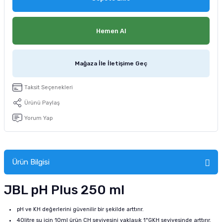
tucu
Sepeti
 Fırçası
Sump Filtre Malzemesi
Pro Plan Kedi Maması
Hemen Al
Pond Ürünleri
 Güvenlik Ürünleri
Akvaryum Ozon ve UV Ürünleri
Purina Kedi Maması
manları
akım Ürünleri
Royal Canin Kedi Maması
Mağaza İle İletişime Geç
lik ve Bakım Ürünleri
Taksit Seçenekleri
Ürünü Paylaş
uluk
Yorum Yap
 - Akvaryum Kumu
 Parçaları
Ürün Bilgisi
e Malzemesi
JBL pH Plus 250 ml
pH ve KH değerlerini güvenilir bir şekilde arttırır.
40litre su için 10ml ürün CH seviyesini yaklaşık 1ºGKH seviyesinde arttırır.