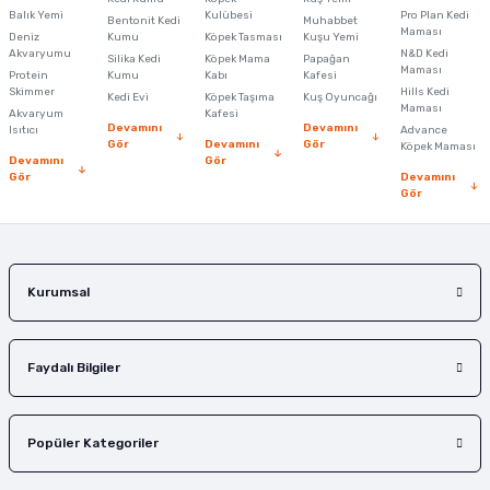
Balık Yemi
Ürün fiyatı diğer sitelerden daha pahalı.
Kulübesi
Pro Plan Kedi
Bentonit Kedi
Muhabbet
Maması
Deniz
Kumu
Köpek Tasması
Kuşu Yemi
Bu ürüne benzer farklı alternatifler olmalı.
Akvaryumu
N&D Kedi
Silika Kedi
Köpek Mama
Papağan
Maması
Protein
Kumu
Kabı
Kafesi
Skimmer
Hills Kedi
Kedi Evi
Köpek Taşıma
Kuş Oyuncağı
Maması
Akvaryum
Kafesi
Devamını
Devamını
Isıtıcı
Advance
Gör
Devamını
Gör
Köpek Maması
Devamını
Gör
Gör
Devamını
Gönder
Gör
Kurumsal
Faydalı Bilgiler
Popüler Kategoriler