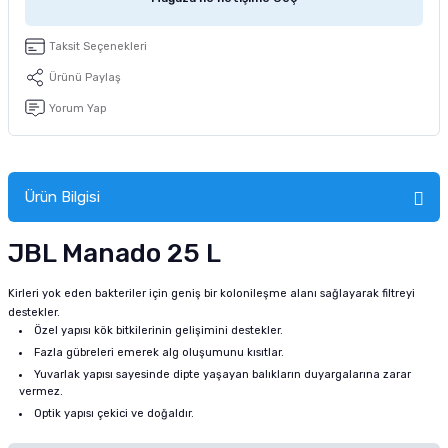
tucu
Sepeti
 Fırçası
Sump Filtre Malzemesi
Pro Plan Kedi Maması
Taksit Seçenekleri
Pond Ürünleri
 Güvenlik Ürünleri
Akvaryum Ozon ve UV Ürünleri
Purina Kedi Maması
Ürünü Paylaş
Yorum Yap
manları
akım Ürünleri
Royal Canin Kedi Maması
lik ve Bakım Ürünleri
Ürün Bilgisi
uluk
JBL Manado 25 L
 - Akvaryum Kumu
Kirleri yok eden bakteriler için geniş bir kolonileşme alanı sağlayarak filtreyi
 Parçaları
destekler.
Özel yapısı kök bitkilerinin gelişimini destekler.
Fazla gübreleri emerek alg oluşumunu kısıtlar.
e Malzemesi
Yuvarlak yapısı sayesinde dipte yaşayan balıkların duyargalarına zarar
vermez.
Optik yapısı çekici ve doğaldır.