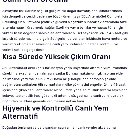
Akvaryum balıklarının sağlıklı gelişimi ve doğal davranışlarını sürdürebilmesi
için dengeli ve çeşitli beslenme büyük önem taşır JBL ArtemioSet Complete
Breeding Kit bu ihtiyaca pratik ve güvenli bir çözüm sunarak ev ortamında taze
artemia nauplii üretmenizi sağlar Özellikle yavru balıklar ve hassas türler için
yüksek besin değerine sahip olan artemialar bu set sayesinde 24 ile 48 saat gibi
kısa bir sürede hazır hale gelir Set içerisinde yer alan inkübatör hava motoru ve
yardımcı ekipmanlar sayesinde canlı yem üretimi son derece kontrollü ve
verimli şekilde gerçekleşir
Kısa Sürede Yüksek Çıkım Oranı
JBL ArtemioSet özel konik inkübasyon yapısı sayesinde artemia yumurtalarının
sürekli hareket halinde kalmasını sağlar Bu yapı maksimum çıkım oranı elde
edilmesine yardımcı olur Sürekli hava akışı naupliilerin homojen şekilde
dağılmasını sağlarken ölü yumurtaların dibe çökmesini engeller 24 ila 48 saat
içerisinde çıkan canlı artemialar alt bölümde yer alan musluk sistemi sayesinde
kolayca toplanabilir İnce gözenekli artemia süzgeci su ile canlı yemi ayırarak
doğrudan balıklara güvenle verilmesine imkan tanır
Hijyenik ve Kontrollü Canlı Yem
Alternatifi
Doğadan toplanan ya da dışarıdan satın alınan canlı yemler akvaryuma