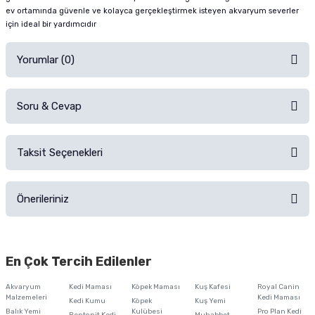
ev ortamında güvenle ve kolayca gerçekleştirmek isteyen akvaryum severler
için ideal bir yardımcıdır
Yorumlar (0)
Soru & Cevap
Alışverişinizden sonra ürüne yorum yapın, alışveriş puanı kazanın!
Sorularınız için
iletişim formunu
kullanınız.
Taksit Seçenekleri
Ürün hakkında henüz soru sorulmamış.
Ürünü Satın Al ve Yorumla
Önerileriniz
Soru Sor
Bu ürünün fiyat bilgisi, resim, ürün açıklamalarında ve diğer konularda
yetersiz gördüğünüz noktaları öneri formunu kullanarak tarafımıza
En Çok Tercih Edilenler
iletebilirsiniz.
Görüş ve önerileriniz için teşekkür ederiz.
Akvaryum
Kedi Maması
Köpek Maması
Kuş Kafesi
Royal Canin
Malzemeleri
Kedi Maması
Kedi Kumu
Köpek
Kuş Yemi
Ürün resmi kalitesiz, bozuk veya görüntülenemiyor.
Balık Yemi
Kulübesi
Pro Plan Kedi