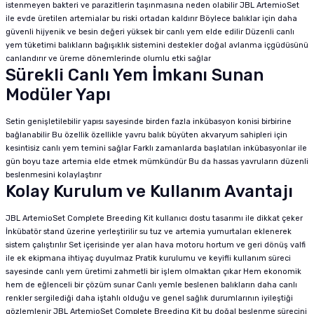
istenmeyen bakteri ve parazitlerin taşınmasına neden olabilir JBL ArtemioSet
ile evde üretilen artemialar bu riski ortadan kaldırır Böylece balıklar için daha
güvenli hijyenik ve besin değeri yüksek bir canlı yem elde edilir Düzenli canlı
yem tüketimi balıkların bağışıklık sistemini destekler doğal avlanma içgüdüsünü
canlandırır ve üreme dönemlerinde olumlu etki sağlar
Sürekli Canlı Yem İmkanı Sunan
Modüler Yapı
Setin genişletilebilir yapısı sayesinde birden fazla inkübasyon konisi birbirine
bağlanabilir Bu özellik özellikle yavru balık büyüten akvaryum sahipleri için
kesintisiz canlı yem temini sağlar Farklı zamanlarda başlatılan inkübasyonlar ile
gün boyu taze artemia elde etmek mümkündür Bu da hassas yavruların düzenli
beslenmesini kolaylaştırır
Kolay Kurulum ve Kullanım Avantajı
JBL ArtemioSet Complete Breeding Kit kullanıcı dostu tasarımı ile dikkat çeker
İnkübatör stand üzerine yerleştirilir su tuz ve artemia yumurtaları eklenerek
sistem çalıştırılır Set içerisinde yer alan hava motoru hortum ve geri dönüş valfi
ile ek ekipmana ihtiyaç duyulmaz Pratik kurulumu ve keyifli kullanım süreci
sayesinde canlı yem üretimi zahmetli bir işlem olmaktan çıkar Hem ekonomik
hem de eğlenceli bir çözüm sunar Canlı yemle beslenen balıkların daha canlı
renkler sergilediği daha iştahlı olduğu ve genel sağlık durumlarının iyileştiği
gözlemlenir JBL ArtemioSet Complete Breeding Kit bu doğal beslenme sürecini