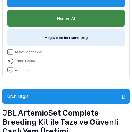
tucu
Sepeti
 Fırçası
Sump Filtre Malzemesi
Pro Plan Kedi Maması
Hemen Al
Pond Ürünleri
 Güvenlik Ürünleri
Akvaryum Ozon ve UV Ürünleri
Purina Kedi Maması
manları
akım Ürünleri
Royal Canin Kedi Maması
Mağaza İle İletişime Geç
lik ve Bakım Ürünleri
Taksit Seçenekleri
Ürünü Paylaş
uluk
Yorum Yap
 - Akvaryum Kumu
 Parçaları
Ürün Bilgisi
e Malzemesi
JBL ArtemioSet Complete
Breeding Kit ile Taze ve Güvenli
Canlı Yem Üretimi