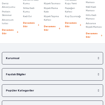
Bentonit Kedi
Muhabbet
Maması
Deniz
Kumu
Köpek Tasması
Kuşu Yemi
Ürün açıklamasında eksik bilgiler bulunuyor.
Akvaryumu
N&D Kedi
Silika Kedi
Köpek Mama
Papağan
Maması
Protein
Ürün bilgilerinde hatalar bulunuyor.
Kumu
Kabı
Kafesi
Skimmer
Hills Kedi
Kedi Evi
Köpek Taşıma
Kuş Oyuncağı
Ürün fiyatı diğer sitelerden daha pahalı.
Maması
Akvaryum
Kafesi
Devamını
Devamını
Isıtıcı
Advance
Bu ürüne benzer farklı alternatifler olmalı.
Gör
Devamını
Gör
Köpek Maması
Devamını
Gör
Gör
Devamını
Gör
Gönder
Kurumsal
Faydalı Bilgiler
Popüler Kategoriler