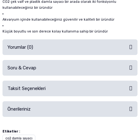
CO2 çek valf ve plastik damla sayacı bir arada olarak iki fonksiyonlu
kullanabileceğiniz bir üründür
Akvaryum içinde kullanabileceğiniz güvenilir ve kaliteli bir üründür
Küçük boyutlu ve son derece kolay kullanıma sahip bir üründür
Yorumlar (0)
Soru & Cevap
Alışverişinizden sonra ürüne yorum yapın, alışveriş puanı kazanın!
Sorularınız için
iletişim formunu
kullanınız.
Taksit Seçenekleri
Ürün hakkında henüz soru sorulmamış.
Ürünü Satın Al ve Yorumla
Önerileriniz
Soru Sor
Bu ürünün fiyat bilgisi, resim, ürün açıklamalarında ve diğer konularda
yetersiz gördüğünüz noktaları öneri formunu kullanarak tarafımıza
Etiketler :
iletebilirsiniz.
co2 damla sayacı