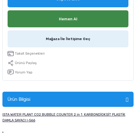
tucu
Sepeti
 Fırçası
Sump Filtre Malzemesi
Pro Plan Kedi Maması
Hemen Al
Pond Ürünleri
 Güvenlik Ürünleri
Akvaryum Ozon ve UV Ürünleri
Purina Kedi Maması
manları
akım Ürünleri
Royal Canin Kedi Maması
Mağaza İle İletişime Geç
lik ve Bakım Ürünleri
Taksit Seçenekleri
Ürünü Paylaş
uluk
Yorum Yap
 - Akvaryum Kumu
 Parçaları
Ürün Bilgisi
e Malzemesi
ISTA WATER PLANT CO2 BUBBLE COUNTER 2 in 1 KARBONDİOKSİT PLASTİK
DAMLA SAYACI I-566