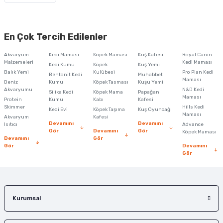
Görüş ve önerileriniz için teşekkür ederiz.
Ürün resmi kalitesiz, bozuk veya görüntülenemiyor.
En Çok Tercih Edilenler
Ürün açıklamasında eksik bilgiler bulunuyor.
Akvaryum
Kedi Maması
Köpek Maması
Kuş Kafesi
Royal Canin
Ürün bilgilerinde hatalar bulunuyor.
Malzemeleri
Kedi Maması
Kedi Kumu
Köpek
Kuş Yemi
Balık Yemi
Ürün fiyatı diğer sitelerden daha pahalı.
Kulübesi
Pro Plan Kedi
Bentonit Kedi
Muhabbet
Maması
Deniz
Kumu
Köpek Tasması
Kuşu Yemi
Bu ürüne benzer farklı alternatifler olmalı.
Akvaryumu
N&D Kedi
Silika Kedi
Köpek Mama
Papağan
Maması
Protein
Kumu
Kabı
Kafesi
Skimmer
Hills Kedi
Kedi Evi
Köpek Taşıma
Kuş Oyuncağı
Maması
Akvaryum
Kafesi
Devamını
Devamını
Isıtıcı
Advance
Gör
Devamını
Gör
Köpek Maması
Devamını
Gör
Gör
Devamını
Gönder
Gör
Kurumsal