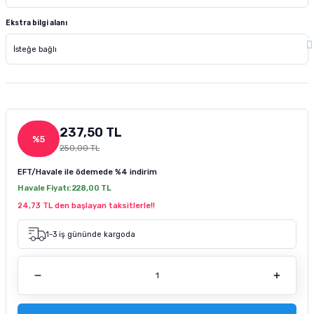
tucu
Sepeti
 Fırçası
Sump Filtre Malzemesi
Pro Plan Kedi Maması
Ekstra bilgi alanı
Pond Ürünleri
 Güvenlik Ürünleri
Akvaryum Ozon ve UV Ürünleri
Purina Kedi Maması
manları
akım Ürünleri
Royal Canin Kedi Maması
lik ve Bakım Ürünleri
237,50 TL
%5
250,00 TL
uluk
EFT/Havale ile ödemede
%4 indirim
 - Akvaryum Kumu
Havale Fiyatı:
228,00 TL
24,73 TL den başlayan taksitlerle!!
 Parçaları
1-3 iş gününde kargoda
e Malzemesi