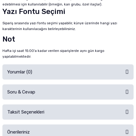
edebilmesi için kullanılabilir (örneğin, kan grubu, özel ilaçlar).
Yazı Fontu Seçimi
Sipariş sırasında yazı fontu seçimi yapabilir, künye üzerinde hangi yazı
karakterinin kullanılacağını belirleyebilirsiniz.
Not
Hafta içi saat 15:00'a kadar verilen siparişlerde aynı gün kargo
yapılabilmektedir.
Yorumlar (0)
Soru & Cevap
Alışverişinizden sonra ürüne yorum yapın, alışveriş puanı kazanın!
Sorularınız için
iletişim formunu
kullanınız.
Taksit Seçenekleri
Ürün hakkında henüz soru sorulmamış.
Ürünü Satın Al ve Yorumla
Önerileriniz
Soru Sor