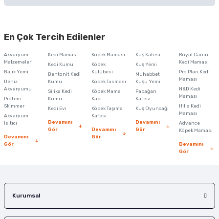
Bu ürünün fiyat bilgisi, resim, ürün açıklamalarında ve diğer konularda
yetersiz gördüğünüz noktaları öneri formunu kullanarak tarafımıza
En Çok Tercih Edilenler
iletebilirsiniz.
Görüş ve önerileriniz için teşekkür ederiz.
Akvaryum
Kedi Maması
Köpek Maması
Kuş Kafesi
Royal Canin
Malzemeleri
Kedi Maması
Kedi Kumu
Köpek
Kuş Yemi
Ürün resmi kalitesiz, bozuk veya görüntülenemiyor.
Balık Yemi
Kulübesi
Pro Plan Kedi
Bentonit Kedi
Muhabbet
Maması
Deniz
Kumu
Köpek Tasması
Kuşu Yemi
Ürün açıklamasında eksik bilgiler bulunuyor.
Akvaryumu
N&D Kedi
Silika Kedi
Köpek Mama
Papağan
Maması
Protein
Ürün bilgilerinde hatalar bulunuyor.
Kumu
Kabı
Kafesi
Skimmer
Hills Kedi
Kedi Evi
Köpek Taşıma
Kuş Oyuncağı
Ürün fiyatı diğer sitelerden daha pahalı.
Maması
Akvaryum
Kafesi
Devamını
Devamını
Isıtıcı
Advance
Bu ürüne benzer farklı alternatifler olmalı.
Gör
Devamını
Gör
Köpek Maması
Devamını
Gör
Gör
Devamını
Gör
Gönder
Kurumsal