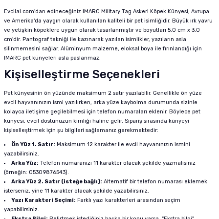
Evcilal.com'dan edineceğiniz IMARC Military Tag Askeri Köpek Künyesi, Avrupa
ve Amerika'da yaygın olarak kullanılan kaliteli bir pet isimliğidir. Büyük ırk yavru
ve yetişkin köpeklere uygun olarak tasarlanmıştır ve boyutları 5,0 cm x 3,0
cm'dir. Pantograf tekniği ile kazınarak yazılan isimlikler, yazıların asla
silinmemesini sağlar. Alüminyum malzeme, eloksal boya ile fırınlandığı için
IMARC pet künyeleri asla paslanmaz.
Kişiselleştirme Seçenekleri
Pet künyesinin ön yüzünde maksimum 2 satır yazılabilir. Genellikle ön yüze
evcil hayvanınızın ismi yazılırken, arka yüze kaybolma durumunda sizinle
kolayca iletişime geçilebilmesi için telefon numaraları eklenir. Böylece pet
künyesi, evcil dostunuzun kimliği haline gelir. Sipariş sırasında künyeyi
kişiselleştirmek için şu bilgileri sağlamanız gerekmektedir:
Ön Yüz 1. Satır:
Maksimum 12 karakter ile evcil hayvanınızın ismini
yazabilirsiniz.
Arka Yüz:
Telefon numaranızı 11 karakter olacak şekilde yazmalısınız
(örneğin: 05309876543).
Arka Yüz 2. Satır (isteğe bağlı):
Alternatif bir telefon numarası eklemek
isterseniz, yine 11 karakter olacak şekilde yazabilirsiniz.
Yazı Karakteri Seçimi:
Farklı yazı karakterleri arasından seçim
yapabilirsiniz.
Ekstra Bilgi:
Belirtmek istediğiniz başka bir konu varsa, "Ekstra bilgi"