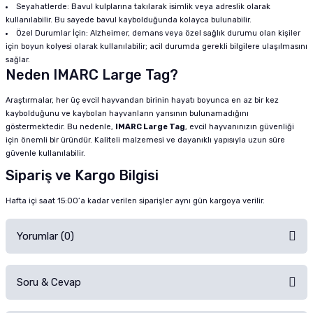
Seyahatlerde: Bavul kulplarına takılarak isimlik veya adreslik olarak
kullanılabilir. Bu sayede bavul kaybolduğunda kolayca bulunabilir.
Özel Durumlar İçin: Alzheimer, demans veya özel sağlık durumu olan kişiler
için boyun kolyesi olarak kullanılabilir; acil durumda gerekli bilgilere ulaşılmasını
sağlar.
Neden IMARC Large Tag?
Araştırmalar, her üç evcil hayvandan birinin hayatı boyunca en az bir kez
kaybolduğunu ve kaybolan hayvanların yarısının bulunamadığını
göstermektedir. Bu nedenle,
IMARC Large Tag
, evcil hayvanınızın güvenliği
için önemli bir üründür. Kaliteli malzemesi ve dayanıklı yapısıyla uzun süre
güvenle kullanılabilir.
Sipariş ve Kargo Bilgisi
Hafta içi saat 15:00’a kadar verilen siparişler aynı gün kargoya verilir.
Yorumlar (0)
Soru & Cevap
Alışverişinizden sonra ürüne yorum yapın, alışveriş puanı kazanın!
Sorularınız için
iletişim formunu
kullanınız.