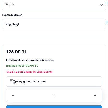
tucu
Sepeti
 Fırçası
Sump Filtre Malzemesi
Pro Plan Kedi Maması
Ekstra bilgi alanı
Pond Ürünleri
 Güvenlik Ürünleri
Akvaryum Ozon ve UV Ürünleri
Purina Kedi Maması
manları
akım Ürünleri
Royal Canin Kedi Maması
lik ve Bakım Ürünleri
125,00 TL
uluk
EFT/Havale ile ödemede
%4 indirim
 - Akvaryum Kumu
Havale Fiyatı:
120,00 TL
13,02 TL den başlayan taksitlerle!!
 Parçaları
1-3 iş gününde kargoda
e Malzemesi