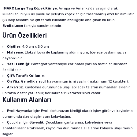
IMARC Large Tag Köpek Künye
, Avrupa ve Amerika'da yaygın olarak
kullanılan, büyük ırk yavru ve yetişkin köpekler için tasarlanmış özel bir isimliktir.
Şık kalp tasarımı ve çift taraflı kullanım özelliğiyle öne çıkan bu ürün,
Evcilal.com
farkıyla sunulmaktadır.
Ürün Özellikleri
Ölçüler
: 4,0 cm x 3,0 cm
Malzeme
: Eloksal boya ile kaplanmış alüminyum, böylece paslanmaz ve
dayanıklıdır.
Yazı Tekniği
: Pantograf yöntemiyle kazınarak yazılan metinler, silinmez
özelliktedir.
Çift Taraflı Kullanım
:
Ön Yüz
: Genellikle evcil hayvanınızın ismi yazılır (maksimum 12 karakter).
Arka Yüz
: Kaybolma durumunda ulaşılabilecek telefon numaraları eklenir.
En fazla 2 satır yazılabilir, her satırda 11 karakter sınırı vardır.
Kullanım Alanları
Evcil Hayvanlar İçin: Evcil dostunuzun kimliği olarak işlev görür ve kaybolma
durumunda size ulaşılmasını kolaylaştırır.
Çocuklar İçin Güvenlik: Çocukların çantalarına, kolyelerine veya
anahtarlıklarına takılarak, kaybolma durumunda ailelerine kolayca ulaşılmasını
sağlar.