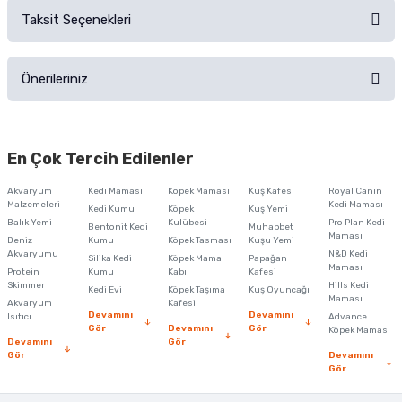
Taksit Seçenekleri
Ürün hakkında henüz soru sorulmamış.
Ürünü Satın Al ve Yorumla
Önerileriniz
Soru Sor
Bu ürünün fiyat bilgisi, resim, ürün açıklamalarında ve diğer konularda
yetersiz gördüğünüz noktaları öneri formunu kullanarak tarafımıza
En Çok Tercih Edilenler
iletebilirsiniz.
Görüş ve önerileriniz için teşekkür ederiz.
Akvaryum
Kedi Maması
Köpek Maması
Kuş Kafesi
Royal Canin
Malzemeleri
Kedi Maması
Kedi Kumu
Köpek
Kuş Yemi
Ürün resmi kalitesiz, bozuk veya görüntülenemiyor.
Balık Yemi
Kulübesi
Pro Plan Kedi
Bentonit Kedi
Muhabbet
Maması
Deniz
Kumu
Köpek Tasması
Kuşu Yemi
Ürün açıklamasında eksik bilgiler bulunuyor.
Akvaryumu
N&D Kedi
Silika Kedi
Köpek Mama
Papağan
Maması
Protein
Ürün bilgilerinde hatalar bulunuyor.
Kumu
Kabı
Kafesi
Skimmer
Hills Kedi
Kedi Evi
Köpek Taşıma
Kuş Oyuncağı
Ürün fiyatı diğer sitelerden daha pahalı.
Maması
Akvaryum
Kafesi
Devamını
Devamını
Isıtıcı
Advance
Bu ürüne benzer farklı alternatifler olmalı.
Gör
Devamını
Gör
Köpek Maması
Devamını
Gör
Gör
Devamını
Gör