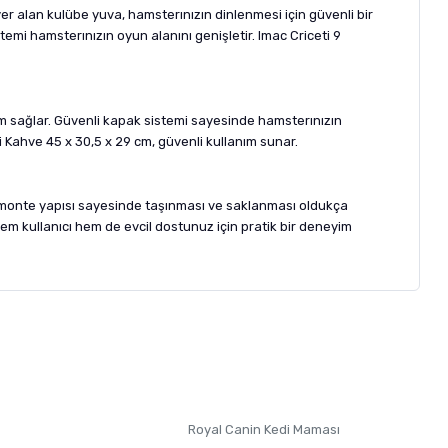
yer alan kulübe yuva, hamsterınızın dinlenmesi için güvenli bir
temi hamsterınızın oyun alanını genişletir. Imac Criceti 9
nım sağlar. Güvenli kapak sistemi sayesinde hamsterınızın
i Kahve 45 x 30,5 x 29 cm, güvenli kullanım sunar.
Demonte yapısı sayesinde taşınması ve saklanması oldukça
 hem kullanıcı hem de evcil dostunuz için pratik bir deneyim
letebilirsiniz.
 formunu
kullanınız.
Royal Canin Kedi Maması