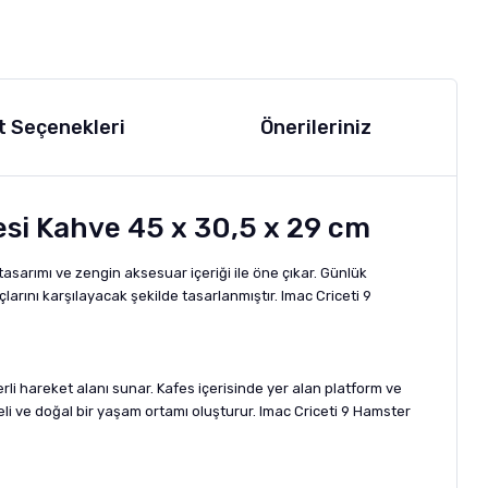
t Seçenekleri
Önerileriniz
si Kahve 45 x 30,5 x 29 cm
asarımı ve zengin aksesuar içeriği ile öne çıkar. Günlük
rını karşılayacak şekilde tasarlanmıştır. Imac Criceti 9
erli hareket alanı sunar. Kafes içerisinde yer alan platform ve
li ve doğal bir yaşam ortamı oluşturur. Imac Criceti 9 Hamster