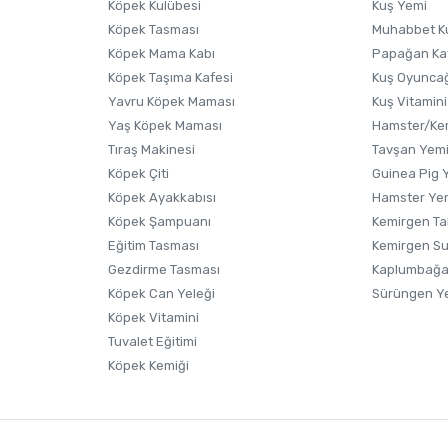
Köpek Kulübesi
Kuş Yemi
Köpek Tasması
Muhabbet K
Köpek Mama Kabı
Papağan Ka
Köpek Taşıma Kafesi
Kuş Oyunca
Yavru Köpek Maması
Kuş Vitamini
Yaş Köpek Maması
Hamster/Kem
Tıraş Makinesi
Tavşan Yem
Köpek Çiti
Guinea Pig 
Köpek Ayakkabısı
Hamster Ye
Gönder
Köpek Şampuanı
Kemirgen Ta
Eğitim Tasması
Kemirgen S
Gezdirme Tasması
Kaplumbağa
Köpek Can Yeleği
Sürüngen Y
Köpek Vitamini
Tuvalet Eğitimi
Köpek Kemiği