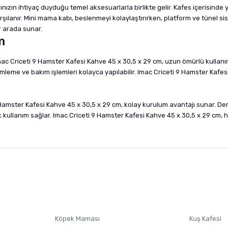
ızın ihtiyaç duyduğu temel aksesuarlarla birlikte gelir. Kafes içerisinde 
şılanır. Mini mama kabı, beslenmeyi kolaylaştırırken, platform ve tünel sis
r arada sunar.
m
e Imac Criceti 9 Hamster Kafesi Kahve 45 x 30,5 x 29 cm, uzun ömürlü kulla
mleme ve bakım işlemleri kolayca yapılabilir. Imac Criceti 9 Hamster Kafes
 Hamster Kafesi Kahve 45 x 30,5 x 29 cm, kolay kurulum avantajı sunar. 
nik kullanım sağlar. Imac Criceti 9 Hamster Kafesi Kahve 45 x 30,5 x 29 cm,
nularda yetersiz gördüğünüz noktaları öneri formunu kullanarak tarafımıza i
sonra ürüne yorum yapın, alışveriş puanı kazanın! Sorularınız için
Ürün hakkında henüz soru sorulmamış.
iletişim
Ürünü Satın Al ve Yorumla
Soru Sor
Köpek Maması
Kuş Kafesi