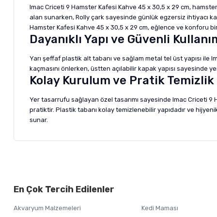
Imac Criceti 9 Hamster Kafesi Kahve 45 x 30,5 x 29 cm, hamsterın
alan sunarken, Rolly çark sayesinde günlük egzersiz ihtiyacı kar
Hamster Kafesi Kahve 45 x 30,5 x 29 cm, eğlence ve konforu bi
Dayanıklı Yapı ve Güvenli Kullanı
Yarı şeffaf plastik alt tabanı ve sağlam metal tel üst yapısı il
kaçmasını önlerken, üstten açılabilir kapak yapısı sayesinde ye
Kolay Kurulum ve Pratik Temizlik
Yer tasarrufu sağlayan özel tasarımı sayesinde Imac Criceti 9
pratiktir. Plastik tabanı kolay temizlenebilir yapıdadır ve hijye
sunar.
Bu ürünün fiyat bilgisi, resim, ürün açıklamalarında ve diğer ko
Görüş ve önerileriniz için teşekkür ederiz.
Alışverişinizden 
En Çok Tercih Edilenler
Ürün resmi kalitesiz, bozuk veya görüntülenemiyor.
Akvaryum Malzemeleri
Kedi Maması
Ürün açıklamasında eksik bilgiler bulunuyor.