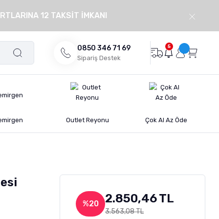
RTLARINA 12 TAKSİT İMKANI
5
0850 346 71 69
Sipariş Destek
emirgen
Outlet Reyonu
Çok Al Az Öde
esi
2.850,46 TL
%20
3.563,08 TL