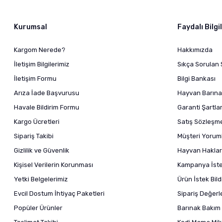
Kurumsal
Faydalı Bilgi
Kargom Nerede?
Hakkımızda
İletişim Bilgilerimiz
Sıkça Sorulan 
İletişim Formu
Bilgi Bankası
Arıza İade Başvurusu
Hayvan Barına
Havale Bildirim Formu
Garanti Şartlar
Kargo Ücretleri
Satış Sözleşm
Sipariş Takibi
Müşteri Yoruml
Gizlilik ve Güvenlik
Hayvan Haklar
Kişisel Verilerin Korunması
Kampanya İstek
Yetki Belgelerimiz
Ürün İstek Bil
Evcil Dostum İhtiyaç Paketleri
Sipariş Değer
Popüler Ürünler
Barınak Bakım 