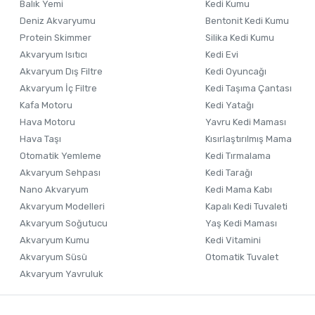
Balık Yemi
Kedi Kumu
Ürün bilgilerinde hatalar bulunuyor.
Deniz Akvaryumu
Bentonit Kedi Kumu
Ürün fiyatı diğer sitelerden daha pahalı.
Protein Skimmer
Silika Kedi Kumu
Akvaryum Isıtıcı
Kedi Evi
Bu ürüne benzer farklı alternatifler olmalı.
Akvaryum Dış Filtre
Kedi Oyuncağı
Akvaryum İç Filtre
Kedi Taşıma Çantası
Kafa Motoru
Kedi Yatağı
Hava Motoru
Yavru Kedi Maması
Hava Taşı
Kısırlaştırılmış Mama
Otomatik Yemleme
Kedi Tırmalama
Akvaryum Sehpası
Kedi Tarağı
Nano Akvaryum
Kedi Mama Kabı
Akvaryum Modelleri
Kapalı Kedi Tuvaleti
Akvaryum Soğutucu
Yaş Kedi Maması
Akvaryum Kumu
Kedi Vitamini
Akvaryum Süsü
Otomatik Tuvalet
Akvaryum Yavruluk