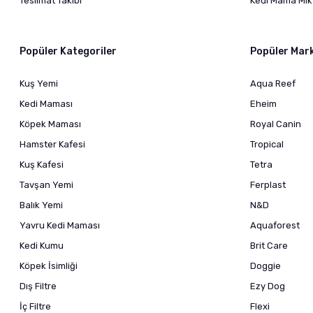
Teslimat Takibi
Kedi Mama Mikt
Popüler Kategoriler
Popüler Mar
Kuş Yemi
Aqua Reef
Kedi Maması
Eheim
Köpek Maması
Royal Canin
Hamster Kafesi
Tropical
Kuş Kafesi
Tetra
Tavşan Yemi
Ferplast
Balık Yemi
N&D
Yavru Kedi Maması
Aquaforest
Kedi Kumu
Brit Care
Köpek İsimliği
Doggie
Dış Filtre
Ezy Dog
İç Filtre
Flexi