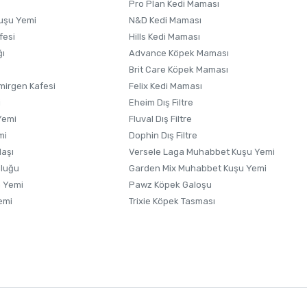
Pro Plan Kedi Maması
uşu Yemi
N&D Kedi Maması
fesi
Hills Kedi Maması
ğı
Advance Köpek Maması
Brit Care Köpek Maması
irgen Kafesi
Felix Kedi Maması
i
Eheim Dış Filtre
Yemi
Fluval Dış Filtre
mi
Dophin Dış Filtre
laşı
Versele Laga Muhabbet Kuşu Yemi
uluğu
Garden Mix Muhabbet Kuşu Yemi
 Yemi
Pawz Köpek Galoşu
emi
Trixie Köpek Tasması