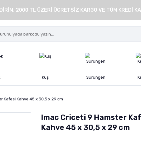
DİRİM, 2000 TL ÜZERİ ÜCRETSİZ KARGO VE TÜM KREDİ KA
k
Kuş
Sürüngen
K
er Kafesi Kahve 45 x 30,5 x 29 cm
Imac Criceti 9 Hamster Kaf
Kahve 45 x 30,5 x 29 cm