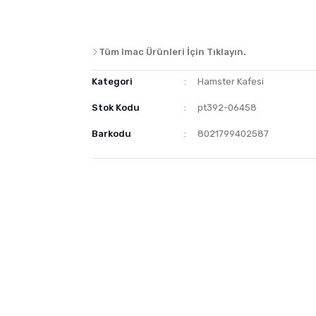
Tüm Imac Ürünleri İçin Tıklayın.
Kategori
Hamster Kafesi
Stok Kodu
pt392-06458
Barkodu
8021799402587