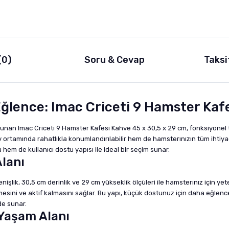
(0)
Soru & Cevap
Taksi
lence: Imac Criceti 9 Hamster Kafe
sunan Imac Criceti 9 Hamster Kafesi Kahve 45 x 30,5 x 29 cm, fonksiyonel t
rtamında rahatlıkla konumlandırılabilir hem de hamsterınızın tüm ihtiyaçla
em de kullanıcı dostu yapısı ile ideal bir seçim sunar.
Alanı
şlik, 30,5 cm derinlik ve 29 cm yükseklik ölçüleri ile hamsterınız için yet
esini ve aktif kalmasını sağlar. Bu yapı, küçük dostunuz için daha eğlence
de sunar.
 Yaşam Alanı