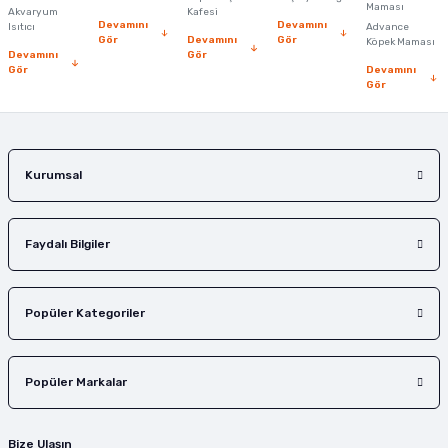
Ürün fiyatı diğer sitelerden daha pahalı.
Maması
Akvaryum
Kafesi
Devamını
Devamını
Isıtıcı
Advance
Bu ürüne benzer farklı alternatifler olmalı.
Gör
Devamını
Gör
Köpek Maması
Devamını
Gör
Gör
Devamını
Gör
Gönder
Kurumsal
Faydalı Bilgiler
Popüler Kategoriler
Popüler Markalar
Bize Ulaşın