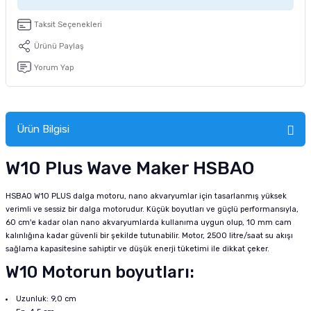
tucu
Sepeti
 Fırçası
Sump Filtre Malzemesi
Pro Plan Kedi Maması
Taksit Seçenekleri
Pond Ürünleri
 Güvenlik Ürünleri
Akvaryum Ozon ve UV Ürünleri
Purina Kedi Maması
Ürünü Paylaş
Yorum Yap
manları
akım Ürünleri
Royal Canin Kedi Maması
lik ve Bakım Ürünleri
Ürün Bilgisi
uluk
W10 Plus Wave Maker HSBAO
 - Akvaryum Kumu
HSBAO W10 PLUS dalga motoru, nano akvaryumlar için tasarlanmış yüksek
verimli ve sessiz bir dalga motorudur. Küçük boyutları ve güçlü performansıyla,
 Parçaları
60 cm'e kadar olan nano akvaryumlarda kullanıma uygun olup, 10 mm cam
kalınlığına kadar güvenli bir şekilde tutunabilir. Motor, 2500 litre/saat su akışı
e Malzemesi
sağlama kapasitesine sahiptir ve düşük enerji tüketimi ile dikkat çeker.
W10 Motorun boyutları:
Uzunluk: 9,0 cm