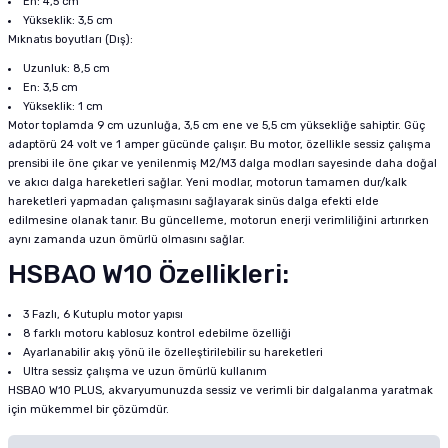
En: 4,5 cm
Yükseklik: 3,5 cm
Mıknatıs boyutları (Dış):
Uzunluk: 8,5 cm
En: 3,5 cm
Yükseklik: 1 cm
Motor toplamda 9 cm uzunluğa, 3,5 cm ene ve 5,5 cm yüksekliğe sahiptir. Güç
adaptörü 24 volt ve 1 amper gücünde çalışır. Bu motor, özellikle sessiz çalışma
prensibi ile öne çıkar ve yenilenmiş M2/M3 dalga modları sayesinde daha doğal
ve akıcı dalga hareketleri sağlar. Yeni modlar, motorun tamamen dur/kalk
hareketleri yapmadan çalışmasını sağlayarak sinüs dalga efekti elde
edilmesine olanak tanır. Bu güncelleme, motorun enerji verimliliğini artırırken
aynı zamanda uzun ömürlü olmasını sağlar.
HSBAO W10 Özellikleri:
3 Fazlı, 6 Kutuplu motor yapısı
8 farklı motoru kablosuz kontrol edebilme özelliği
Ayarlanabilir akış yönü ile özelleştirilebilir su hareketleri
Ultra sessiz çalışma ve uzun ömürlü kullanım
HSBAO W10 PLUS, akvaryumunuzda sessiz ve verimli bir dalgalanma yaratmak
için mükemmel bir çözümdür.