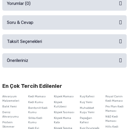
Yorumlar (0)
Soru & Cevap
Alışverişinizden sonra ürüne yorum yapın, alışveriş puanı kazanın!
Sorularınız için
iletişim formunu
kullanınız.
Taksit Seçenekleri
Ürün hakkında henüz soru sorulmamış.
Ürünü Satın Al ve Yorumla
Önerileriniz
Soru Sor
Bu ürünün fiyat bilgisi, resim, ürün açıklamalarında ve diğer konularda
yetersiz gördüğünüz noktaları öneri formunu kullanarak tarafımıza
En Çok Tercih Edilenler
iletebilirsiniz.
Görüş ve önerileriniz için teşekkür ederiz.
Akvaryum
Kedi Maması
Köpek Maması
Kuş Kafesi
Royal Canin
Malzemeleri
Kedi Maması
Kedi Kumu
Köpek
Kuş Yemi
Ürün resmi kalitesiz, bozuk veya görüntülenemiyor.
Balık Yemi
Kulübesi
Pro Plan Kedi
Bentonit Kedi
Muhabbet
Maması
Deniz
Kumu
Köpek Tasması
Kuşu Yemi
Ürün açıklamasında eksik bilgiler bulunuyor.
Akvaryumu
N&D Kedi
Silika Kedi
Köpek Mama
Papağan
Maması
Protein
Ürün bilgilerinde hatalar bulunuyor.
Kumu
Kabı
Kafesi
Skimmer
Hills Kedi
Kedi Evi
Köpek Taşıma
Kuş Oyuncağı