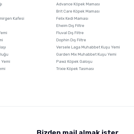
ğı
Advance Köpek Maması
Brit Care Köpek Maması
irgen Kafesi
Felix Kedi Maması
i
Eheim Dış Filtre
Yemi
Fluval Dış Filtre
mi
Dophin Dış Filtre
laşı
Versele Laga Muhabbet Kuşu Yemi
uluğu
Garden Mix Muhabbet Kuşu Yemi
 Yemi
Pawz Köpek Galoşu
emi
Trixie Köpek Tasması
Bizden mail almak ister