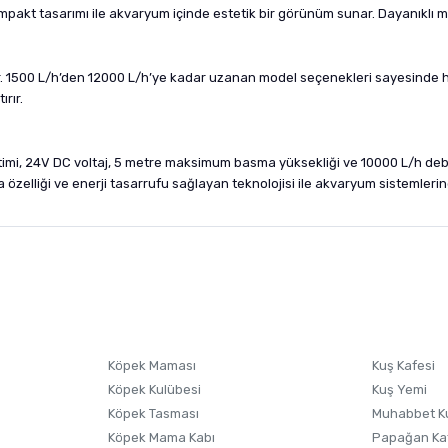
akt tasarımı ile akvaryum içinde estetik bir görünüm sunar. Dayanıklı m
unar. 1500 L/h’den 12000 L/h’ye kadar uzanan model seçenekleri sayesinde
rır.
imi, 24V DC voltaj, 5 metre maksimum basma yüksekliği ve 10000 L/h deb
 özelliği ve enerji tasarrufu sağlayan teknolojisi ile akvaryum sistemleri
nularda yetersiz gördüğünüz noktaları öneri formunu kullanarak tarafımıza i
sonra ürüne yorum yapın, alışveriş puanı kazanın! Sorularınız için
Ürün hakkında henüz soru sorulmamış.
iletişim
Ürünü Satın Al ve Yorumla
Soru Sor
Köpek Maması
Kuş Kafesi
Köpek Kulübesi
Kuş Yemi
Köpek Tasması
Muhabbet K
Köpek Mama Kabı
Papağan Ka