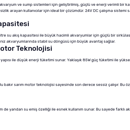
varyum ve sump sistemleri için geliştirilmiş, güçlü ve enerji verimli bir
k arayan kullanıcılar için ideal bir çözümdür. 24V DC çalışma sistemi sa
apasitesi
e su akış kapasitesi ile büyük hacimli akvaryumlar için güçlü bir sirküla
 deniz akvaryumlarında stabil su döngüsü için büyük avantaj sağlar.
otor Teknolojisi
pısı ile düşük enerji tüketimi sunar. Yaklaşık 85W güç tüketimi ile yüks
bakır sarım motor teknolojisi sayesinde son derece sessiz çalışır. Bu özel
 de yandan su emiş özelliği ile esnek kullanım sunar. Bu sayede farklı