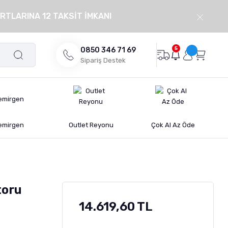
RTLARINA 12 TAKSİT İMKANI
5
0850 346 71 69
Sipariş Destek
emirgen
Outlet Reyonu
Çok Al Az Öde
toru
14.619,60 TL