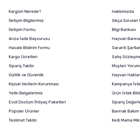
Kargom Nerede?
Hakkımızda
İletişim Bilgilerimiz
Sıkça Sorulan 
İletişim Formu
Bilgi Bankası
Arıza İade Başvurusu
Hayvan Barına
Havale Bildirim Formu
Garanti Şartlar
Kargo Ücretleri
Satış Sözleşm
Sipariş Takibi
Müşteri Yoruml
Gizlilik ve Güvenlik
Hayvan Haklar
Kişisel Verilerin Korunması
Kampanya İstek
Yetki Belgelerimiz
Ürün İstek Bil
Evcil Dostum İhtiyaç Paketleri
Sipariş Değer
Popüler Ürünler
Barınak Bakım 
Teslimat Takibi
Kedi Mama Mikt