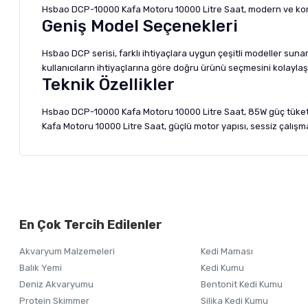
Hsbao DCP-10000 Kafa Motoru 10000 Litre Saat, modern ve komp
Geniş Model Seçenekleri
Hsbao DCP serisi, farklı ihtiyaçlara uygun çeşitli modeller s
kullanıcıların ihtiyaçlarına göre doğru ürünü seçmesini kolaylaştı
Teknik Özellikler
Hsbao DCP-10000 Kafa Motoru 10000 Litre Saat, 85W güç tüket
Kafa Motoru 10000 Litre Saat, güçlü motor yapısı, sessiz çalışma
Bu ürünün fiyat bilgisi, resim, ürün açıklamalarında ve diğer ko
Görüş ve önerileriniz için teşekkür ederiz.
Alışverişinizden 
En Çok Tercih Edilenler
Ürün resmi kalitesiz, bozuk veya görüntülenemiyor.
Akvaryum Malzemeleri
Kedi Maması
Ürün açıklamasında eksik bilgiler bulunuyor.
Balık Yemi
Kedi Kumu
Ürün bilgilerinde hatalar bulunuyor.
Deniz Akvaryumu
Bentonit Kedi Kumu
Ürün fiyatı diğer sitelerden daha pahalı.
Protein Skimmer
Silika Kedi Kumu