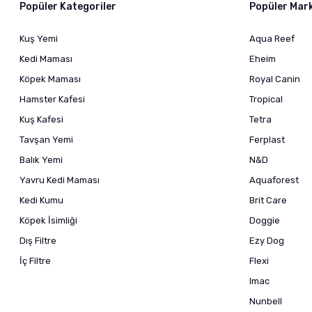
Popüler Kategoriler
Popüler Mar
Kuş Yemi
Aqua Reef
Kedi Maması
Eheim
Köpek Maması
Royal Canin
Hamster Kafesi
Tropical
Kuş Kafesi
Tetra
Tavşan Yemi
Ferplast
Balık Yemi
N&D
Yavru Kedi Maması
Aquaforest
Kedi Kumu
Brit Care
Köpek İsimliği
Doggie
Dış Filtre
Ezy Dog
İç Filtre
Flexi
Imac
Nunbell