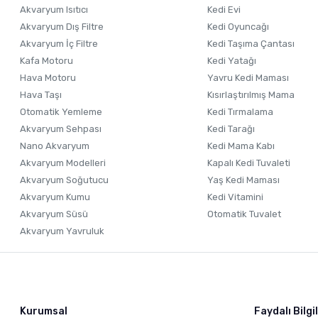
Akvaryum Isıtıcı
Kedi Evi
Bu ürüne benzer farklı alternatifler olmalı.
Akvaryum Dış Filtre
Kedi Oyuncağı
Akvaryum İç Filtre
Kedi Taşıma Çantası
Kafa Motoru
Kedi Yatağı
Hava Motoru
Yavru Kedi Maması
Hava Taşı
Kısırlaştırılmış Mama
Otomatik Yemleme
Kedi Tırmalama
Akvaryum Sehpası
Kedi Tarağı
Nano Akvaryum
Kedi Mama Kabı
Akvaryum Modelleri
Kapalı Kedi Tuvaleti
Akvaryum Soğutucu
Yaş Kedi Maması
Akvaryum Kumu
Kedi Vitamini
Akvaryum Süsü
Otomatik Tuvalet
Akvaryum Yavruluk
Kurumsal
Faydalı Bilgi