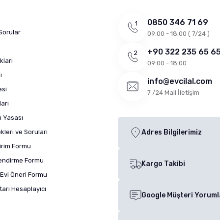
0850 346 71 69
Sorular
09:00 - 18:00 ( 7/24 )
+90 322 235 65 6
kları
09:00 - 18:00
ı
info@evcilal.com
esi
7 /24 Mail İletişim
arı
ı Yasası
leri ve Soruları
Adres Bilgilerimiz
dirim Formu
lendirme Formu
Kargo Takibi
Evi Öneri Formu
arı Hesaplayıcı
Google Müşteri Yoruml