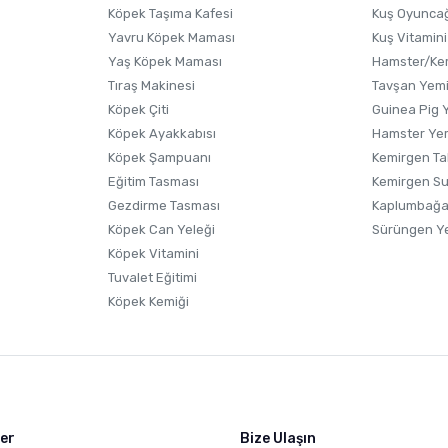
Köpek Taşıma Kafesi
Kuş Oyunca
Yavru Köpek Maması
Kuş Vitamini
Yaş Köpek Maması
Hamster/Kem
Tıraş Makinesi
Tavşan Yem
Köpek Çiti
Guinea Pig 
Köpek Ayakkabısı
Hamster Ye
Gönder
Köpek Şampuanı
Kemirgen Ta
Eğitim Tasması
Kemirgen S
Gezdirme Tasması
Kaplumbağa
Köpek Can Yeleği
Sürüngen Y
Köpek Vitamini
Tuvalet Eğitimi
Köpek Kemiği
ler
Bize Ulaşın