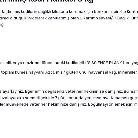
aştırılmış kedilerin sağlıklı kilosunu korumak için benzersiz bir Kilo Kontro
ımcı olduğu klinik olarak kanıtlanmış olan L-karnitin ilavesi/li> Sağlıklı ür
iği
amilelik veya emzirme dönemindeki kediler,HILL'S SCIENCE PLANKitten ya
oplam kümes hayvanı %23), mısır glüten unu, hayvansal yağ, mineraller, ba
 ayarlayınız. Eğer emin değilseniz veteriner hekiminize danışınız. Bu mam
ışım hazırlayarak kademeli şekilde 7 gün sonunda yeni mamaya tamamen geç
 Her muayenede veteriner hekiminize danışınız. Boğulmayı önlemek için, 