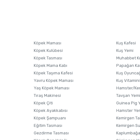
nularda yetersiz gördüğünüz noktaları öneri formunu kullanarak tarafımıza i
sonra ürüne yorum yapın, alışveriş puanı kazanın! Sorularınız için
Ürün hakkında henüz soru sorulmamış.
iletişim
Ürünü Satın Al ve Yorumla
Soru Sor
Köpek Maması
Kuş Kafesi
Köpek Kulübesi
Kuş Yemi
Köpek Tasması
Muhabbet K
Köpek Mama Kabı
Papağan Ka
Köpek Taşıma Kafesi
Kuş Oyunca
Yavru Köpek Maması
Kuş Vitamini
Yaş Köpek Maması
Hamster/Kem
Tıraş Makinesi
Tavşan Yem
Köpek Çiti
Guinea Pig 
Köpek Ayakkabısı
Hamster Ye
Gönder
Köpek Şampuanı
Kemirgen Ta
Eğitim Tasması
Kemirgen S
Gezdirme Tasması
Kaplumbağa