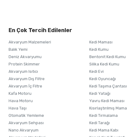
Bu ürünün fiyat bilgisi, resim, ürün açıklamalarında ve diğer ko
Görüş ve önerileriniz için teşekkür ederiz.
Alışverişinizden 
En Çok Tercih Edilenler
Ürün resmi kalitesiz, bozuk veya görüntülenemiyor.
Akvaryum Malzemeleri
Kedi Maması
Ürün açıklamasında eksik bilgiler bulunuyor.
Balık Yemi
Kedi Kumu
Ürün bilgilerinde hatalar bulunuyor.
Deniz Akvaryumu
Bentonit Kedi Kumu
Ürün fiyatı diğer sitelerden daha pahalı.
Protein Skimmer
Silika Kedi Kumu
Akvaryum Isıtıcı
Kedi Evi
Bu ürüne benzer farklı alternatifler olmalı.
Akvaryum Dış Filtre
Kedi Oyuncağı
Akvaryum İç Filtre
Kedi Taşıma Çantası
Kafa Motoru
Kedi Yatağı
Hava Motoru
Yavru Kedi Maması
Hava Taşı
Kısırlaştırılmış Mama
Otomatik Yemleme
Kedi Tırmalama
Akvaryum Sehpası
Kedi Tarağı
Nano Akvaryum
Kedi Mama Kabı