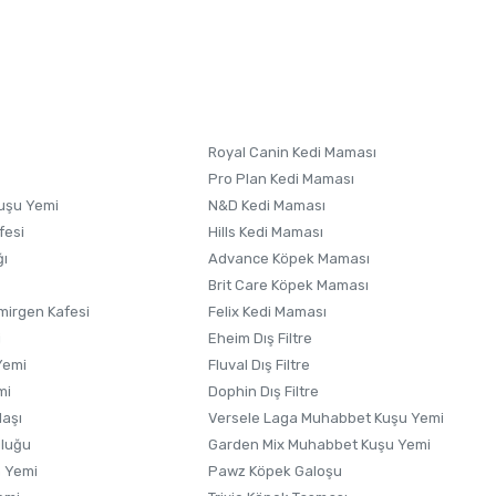
letebilirsiniz.
 formunu
kullanınız.
Royal Canin Kedi Maması
Pro Plan Kedi Maması
uşu Yemi
N&D Kedi Maması
fesi
Hills Kedi Maması
ğı
Advance Köpek Maması
Brit Care Köpek Maması
irgen Kafesi
Felix Kedi Maması
i
Eheim Dış Filtre
Yemi
Fluval Dış Filtre
mi
Dophin Dış Filtre
laşı
Versele Laga Muhabbet Kuşu Yemi
uluğu
Garden Mix Muhabbet Kuşu Yemi
 Yemi
Pawz Köpek Galoşu