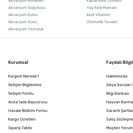
Akvaryum Modelleri
Kapalı Kedi Tuvaleti
Akvaryum Soğutucu
Yaş Kedi Maması
Akvaryum Kumu
Kedi Vitamini
Akvaryum Süsü
Otomatik Tuvalet
Akvaryum Yavruluk
Kurumsal
Faydalı Bilgi
Kargom Nerede?
Hakkımızda
İletişim Bilgilerimiz
Sıkça Sorulan 
İletişim Formu
Bilgi Bankası
Arıza İade Başvurusu
Hayvan Barına
Havale Bildirim Formu
Garanti Şartlar
Kargo Ücretleri
Satış Sözleşm
Sipariş Takibi
Müşteri Yoruml