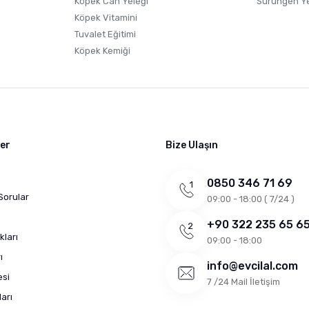
Köpek Can Yeleği
Sürüngen Y
Köpek Vitamini
Tuvalet Eğitimi
Köpek Kemiği
ler
Bize Ulaşın
0850 346 71 69
Sorular
09:00 - 18:00 ( 7/24 )
+90 322 235 65 6
kları
09:00 - 18:00
ı
info@evcilal.com
esi
7 /24 Mail İletişim
arı