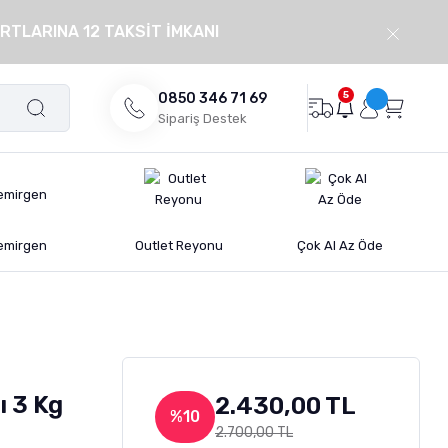
RTLARINA 12 TAKSİT İMKANI
5
0850 346 71 69
Sipariş Destek
emirgen
Outlet Reyonu
Çok Al Az Öde
ı 3 Kg
2.430,00 TL
%10
2.700,00 TL