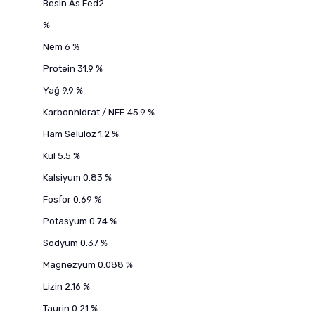
Besin As Fed2
%
Nem 6 %
Protein 31.9 %
Yağ 9.9 %
Karbonhidrat / NFE 45.9 %
Ham Selüloz 1.2 %
Kül 5.5 %
Kalsiyum 0.83 %
Fosfor 0.69 %
Potasyum 0.74 %
Sodyum 0.37 %
Magnezyum 0.088 %
Lizin 2.16 %
Taurin 0.21 %