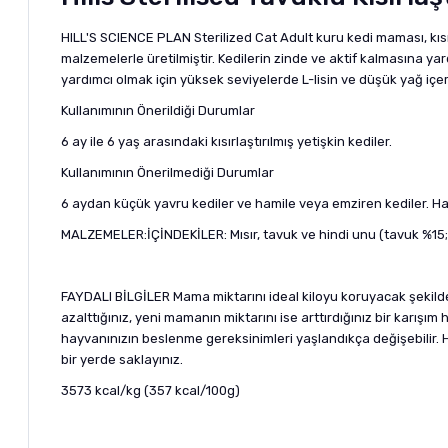
HILL'S SCIENCE PLAN Sterilized Cat Adult kuru kedi maması, kısırl
malzemelerle üretilmiştir. Kedilerin zinde ve aktif kalmasına yard
yardımcı olmak için yüksek seviyelerde L-lisin ve düşük yağ içer
Kullanımının Önerildiği Durumlar
6 ay ile 6 yaş arasındaki kısırlaştırılmış yetişkin kediler.
Kullanımının Önerilmediği Durumlar
6 aydan küçük yavru kediler ve hamile veya emziren kediler. H
MALZEMELER:İÇİNDEKİLER: Mısır, tavuk ve hindi unu (tavuk %15; t
FAYDALI BİLGİLER Mama miktarını ideal kiloyu koruyacak şekilde
azalttığınız, yeni mamanın miktarını ise arttırdığınız bir kar
hayvanınızın beslenme gereksinimleri yaşlandıkça değişebilir.
bir yerde saklayınız.
3573 kcal/kg (357 kcal/100g)