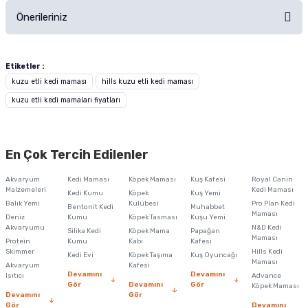
Önerileriniz
Soru Sor
Bu ürünün fiyat bilgisi, resim, ürün açıklamalarında ve diğer konularda
yetersiz gördüğünüz noktaları öneri formunu kullanarak tarafımıza
Etiketler :
iletebilirsiniz.
kuzu etli kedi maması
hills kuzu etli kedi maması
Görüş ve önerileriniz için teşekkür ederiz.
kuzu etli kedi mamaları fiyatları
Ürün resmi kalitesiz, bozuk veya görüntülenemiyor.
Ürün açıklamasında eksik bilgiler bulunuyor.
En Çok Tercih Edilenler
Ürün bilgilerinde hatalar bulunuyor.
Akvaryum
Kedi Maması
Köpek Maması
Kuş Kafesi
Royal Canin
Ürün fiyatı diğer sitelerden daha pahalı.
Malzemeleri
Kedi Maması
Kedi Kumu
Köpek
Kuş Yemi
Balık Yemi
Kulübesi
Pro Plan Kedi
Bu ürüne benzer farklı alternatifler olmalı.
Bentonit Kedi
Muhabbet
Maması
Deniz
Kumu
Köpek Tasması
Kuşu Yemi
Akvaryumu
N&D Kedi
Silika Kedi
Köpek Mama
Papağan
Maması
Protein
Kumu
Kabı
Kafesi
Skimmer
Hills Kedi
Kedi Evi
Köpek Taşıma
Kuş Oyuncağı
Maması
Akvaryum
Kafesi
Devamını
Devamını
Isıtıcı
Advance
Gör
Devamını
Gör
Köpek Maması
Devamını
Gör
Gönder
Gör
Devamını