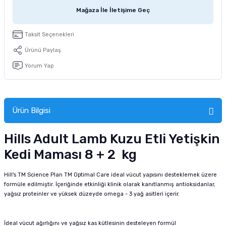
tucu
Sepeti
 Fırçası
Sump Filtre Malzemesi
Pro Plan Kedi Maması
Mağaza İle İletişime Geç
Pond Ürünleri
 Güvenlik Ürünleri
Akvaryum Ozon ve UV Ürünleri
Purina Kedi Maması
Taksit Seçenekleri
Ürünü Paylaş
manları
akım Ürünleri
Royal Canin Kedi Maması
Yorum Yap
lik ve Bakım Ürünleri
uluk
Ürün Bilgisi
 - Akvaryum Kumu
Hills Adult Lamb Kuzu Etli Yetişkin
Kedi Maması 8 + 2 kg
 Parçaları
Hill's TM Science Plan TM Optimal Care ideal vücut yapısını desteklemek üzere
e Malzemesi
formüle edilmiştir. İçeriğinde etkinliği klinik olarak kanıtlanmış antioksidanlar,
yağsız proteinler ve yüksek düzeyde omega - 3 yağ asitleri içerir.
İdeal vücut ağırlığını ve yağsız kas kütlesinin desteleyen formül