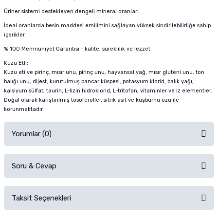
Üriner sistemi destekleyen dengeli mineral oranları
İdeal oranlarda besin maddesi emilimini sağlayan yüksek sindirilebilirliğe sahip
içerikler
% 100 Memnuniyet Garantisi - kalite, süreklilik ve lezzet
Kuzu Etli:
Kuzu eti ve pirinç, mısır unu, pirinç unu, hayvansal yağ, mısır gluteni unu, ton
balığı unu, dijest, kurutulmuş pancar küspesi, potasyum klorid, balık yağı,
kalsiyum sülfat, taurin, L-lizin hidroklorid, L-tritofan, vitaminler ve iz elementler.
Doğal olarak karıştırılmış tosoferoller, sitrik asit ve kuşburnu özü ile
korunmaktadır.
Yorumlar (0)
Soru & Cevap
Alışverişinizden sonra ürüne yorum yapın, alışveriş puanı kazanın!
Sorularınız için
iletişim formunu
kullanınız.
Taksit Seçenekleri
Ürün hakkında henüz soru sorulmamış.
Ürünü Satın Al ve Yorumla