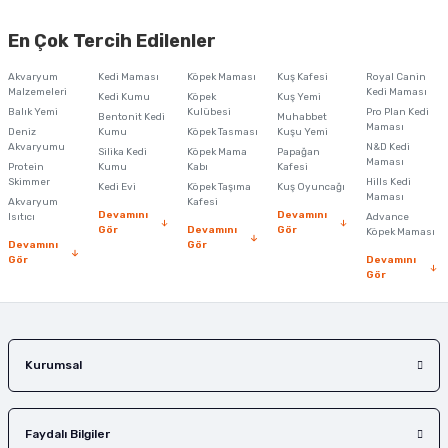
Bu ürünün fiyat bilgisi, resim, ürün açıklamalarında ve diğer konularda
yetersiz gördüğünüz noktaları öneri formunu kullanarak tarafımıza
En Çok Tercih Edilenler
iletebilirsiniz.
Görüş ve önerileriniz için teşekkür ederiz.
Akvaryum
Kedi Maması
Köpek Maması
Kuş Kafesi
Royal Canin
Malzemeleri
Kedi Maması
Kedi Kumu
Köpek
Kuş Yemi
Ürün resmi kalitesiz, bozuk veya görüntülenemiyor.
Balık Yemi
Kulübesi
Pro Plan Kedi
Bentonit Kedi
Muhabbet
Maması
Deniz
Kumu
Köpek Tasması
Kuşu Yemi
Ürün açıklamasında eksik bilgiler bulunuyor.
Akvaryumu
N&D Kedi
Silika Kedi
Köpek Mama
Papağan
Maması
Protein
Ürün bilgilerinde hatalar bulunuyor.
Kumu
Kabı
Kafesi
Skimmer
Hills Kedi
Kedi Evi
Köpek Taşıma
Kuş Oyuncağı
Ürün fiyatı diğer sitelerden daha pahalı.
Maması
Akvaryum
Kafesi
Devamını
Devamını
Isıtıcı
Advance
Bu ürüne benzer farklı alternatifler olmalı.
Gör
Devamını
Gör
Köpek Maması
Devamını
Gör
Gör
Devamını
Gör
Gönder
Kurumsal
Faydalı Bilgiler