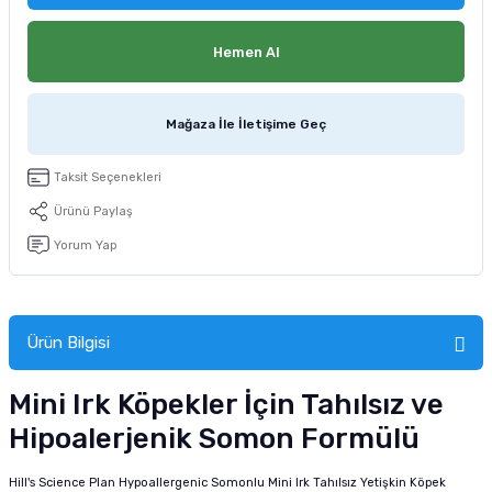
tucu
Sepeti
 Fırçası
Sump Filtre Malzemesi
Pro Plan Kedi Maması
Hemen Al
Pond Ürünleri
 Güvenlik Ürünleri
Akvaryum Ozon ve UV Ürünleri
Purina Kedi Maması
Mağaza İle İletişime Geç
manları
akım Ürünleri
Royal Canin Kedi Maması
Taksit Seçenekleri
lik ve Bakım Ürünleri
Ürünü Paylaş
uluk
Yorum Yap
 - Akvaryum Kumu
 Parçaları
Ürün Bilgisi
e Malzemesi
Mini Irk Köpekler İçin Tahılsız ve
Hipoalerjenik Somon Formülü
Hill's Science Plan Hypoallergenic Somonlu Mini Irk Tahılsız Yetişkin Köpek