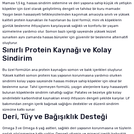
Maması 1,5 kg, hassas sindirim sistemine ve deri yapısına sahip küçük ırk yetişkin
köpekler için özel olarak geliştirilmiş dengeli ve tahılsız bir kuru mamadır.
Yaygın besin hassasiyeti tetikleyicilerinden kaçınmak amacıyla sınırlı ve yüksek
kaliteli protein kaynakları ile hazırlanan bu özel formül, mini ırk köpeklerin
günlük beslenme ihtiyaçlarını karşılayarak sağlıklı ve konforlu bir yaşam
sürmelerine yardımcı olur. Somon bazlı içeriği sayesinde yüksek lezzet
sunarken aynı zamanda hassas bünyeler için güvenilir bir beslenme alternatifi
oluşturur.
Sınırlı Protein Kaynağı ve Kolay
Sindirim
Bu özel formülün ana protein kaynağını somon ve balık içerikleri oluşturur.
Yüksek kaliteli somon proteini kas yapısının korunmasına yardımcı olurken
sindirimi kolay yapısı sayesinde hassas mideye sahip köpekler için ideal bir
beslenme sunar. Tahıl içermeyen formülü, yaygın alerjenlere karşı hassasiyeti
bulunan köpeklerde sindirim rahatlığı sağlar. Patates ve bezelye gibi kolay
sindirilebilir karbonhidrat kaynakları enerji ihtiyacını dengeli şekilde karşılar. Lif
bakımından zengin içerik bağırsak sağlığını destekler ve düzenli sindirim
sürecine katkı sunar.
Deri, Tüy ve Bağışıklık Desteği
Omega 3 ve Omega 6 yağ asitleri, sağlıklı deri yapısının korunmasına ve tüylerin
parlak görünmesine katkı sağlar. Dengeli vitamin ve mineral içeriği bağışıklık