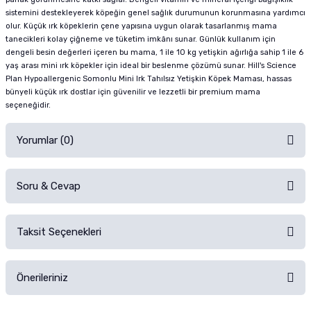
sistemini destekleyerek köpeğin genel sağlık durumunun korunmasına yardımcı
olur. Küçük ırk köpeklerin çene yapısına uygun olarak tasarlanmış mama
tanecikleri kolay çiğneme ve tüketim imkânı sunar. Günlük kullanım için
dengeli besin değerleri içeren bu mama, 1 ile 10 kg yetişkin ağırlığa sahip 1 ile 6
yaş arası mini ırk köpekler için ideal bir beslenme çözümü sunar. Hill's Science
Plan Hypoallergenic Somonlu Mini Irk Tahılsız Yetişkin Köpek Maması, hassas
bünyeli küçük ırk dostlar için güvenilir ve lezzetli bir premium mama
seçeneğidir.
Yorumlar (0)
Soru & Cevap
Alışverişinizden sonra ürüne yorum yapın, alışveriş puanı kazanın!
Sorularınız için
iletişim formunu
kullanınız.
Taksit Seçenekleri
Ürün hakkında henüz soru sorulmamış.
Ürünü Satın Al ve Yorumla
Önerileriniz
Soru Sor