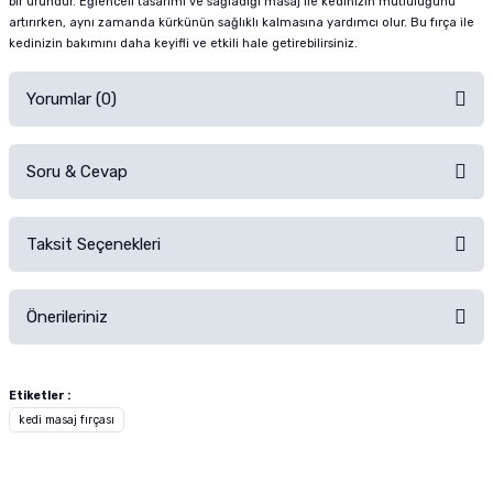
bir üründür. Eğlenceli tasarımı ve sağladığı masaj ile kedinizin mutluluğunu
artırırken, aynı zamanda kürkünün sağlıklı kalmasına yardımcı olur. Bu fırça ile
kedinizin bakımını daha keyifli ve etkili hale getirebilirsiniz.
Yorumlar (0)
Soru & Cevap
Alışverişinizden sonra ürüne yorum yapın, alışveriş puanı kazanın!
Sorularınız için
iletişim formunu
kullanınız.
Taksit Seçenekleri
Ürün hakkında henüz soru sorulmamış.
Ürünü Satın Al ve Yorumla
Önerileriniz
Soru Sor
Bu ürünün fiyat bilgisi, resim, ürün açıklamalarında ve diğer konularda
yetersiz gördüğünüz noktaları öneri formunu kullanarak tarafımıza
Etiketler :
iletebilirsiniz.
kedi masaj fırçası
Görüş ve önerileriniz için teşekkür ederiz.
Ürün resmi kalitesiz, bozuk veya görüntülenemiyor.