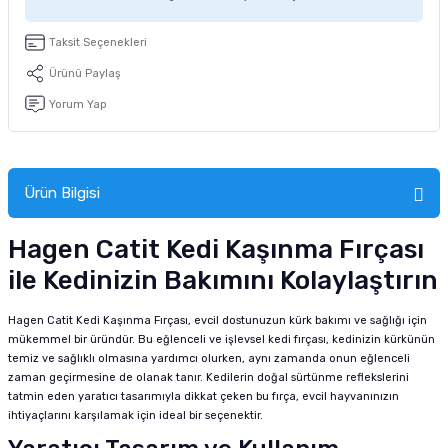
tucu
Sepeti
 Fırçası
Sump Filtre Malzemesi
Pro Plan Kedi Maması
Taksit Seçenekleri
Pond Ürünleri
 Güvenlik Ürünleri
Akvaryum Ozon ve UV Ürünleri
Purina Kedi Maması
Ürünü Paylaş
Yorum Yap
manları
akım Ürünleri
Royal Canin Kedi Maması
lik ve Bakım Ürünleri
Ürün Bilgisi
uluk
Hagen Catit Kedi Kaşınma Fırçası
 - Akvaryum Kumu
ile Kedinizin Bakımını Kolaylaştırın
 Parçaları
Hagen Catit Kedi Kaşınma Fırçası, evcil dostunuzun kürk bakımı ve sağlığı için
mükemmel bir üründür. Bu eğlenceli ve işlevsel kedi fırçası, kedinizin kürkünün
e Malzemesi
temiz ve sağlıklı olmasına yardımcı olurken, aynı zamanda onun eğlenceli
zaman geçirmesine de olanak tanır. Kedilerin doğal sürtünme reflekslerini
tatmin eden yaratıcı tasarımıyla dikkat çeken bu fırça, evcil hayvanınızın
ihtiyaçlarını karşılamak için ideal bir seçenektir.