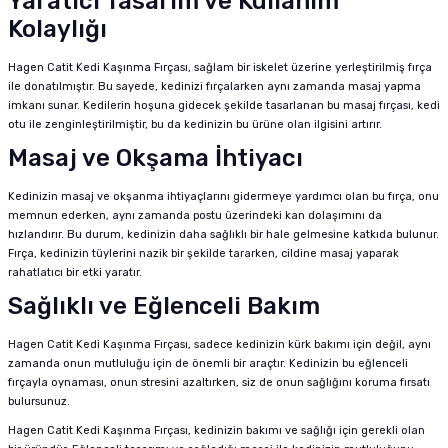
Yaratıcı Tasarım ve Kullanım
Kolaylığı
Hagen Catit Kedi Kaşınma Fırçası, sağlam bir iskelet üzerine yerleştirilmiş fırça
ile donatılmıştır. Bu sayede, kedinizi fırçalarken aynı zamanda masaj yapma
imkanı sunar. Kedilerin hoşuna gidecek şekilde tasarlanan bu masaj fırçası, kedi
otu ile zenginleştirilmiştir, bu da kedinizin bu ürüne olan ilgisini artırır.
Masaj ve Okşama İhtiyacı
Kedinizin masaj ve okşanma ihtiyaçlarını gidermeye yardımcı olan bu fırça, onu
memnun ederken, aynı zamanda postu üzerindeki kan dolaşımını da
hızlandırır. Bu durum, kedinizin daha sağlıklı bir hale gelmesine katkıda bulunur.
Fırça, kedinizin tüylerini nazik bir şekilde tararken, cildine masaj yaparak
rahatlatıcı bir etki yaratır.
Sağlıklı ve Eğlenceli Bakım
Hagen Catit Kedi Kaşınma Fırçası, sadece kedinizin kürk bakımı için değil, aynı
zamanda onun mutluluğu için de önemli bir araçtır. Kedinizin bu eğlenceli
fırçayla oynaması, onun stresini azaltırken, siz de onun sağlığını koruma fırsatı
bulursunuz.
Hagen Catit Kedi Kaşınma Fırçası, kedinizin bakımı ve sağlığı için gerekli olan