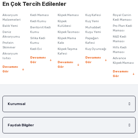
En Çok Tercih Edilenler
Ürün açıklamasında eksik bilgiler bulunuyor.
Akvaryum
Kedi Maması
Köpek Maması
Kuş Kafesi
Royal Canin
Ürün bilgilerinde hatalar bulunuyor.
Malzemeleri
Kedi Maması
Kedi Kumu
Köpek
Kuş Yemi
Balık Yemi
Ürün fiyatı diğer sitelerden daha pahalı.
Kulübesi
Pro Plan Kedi
Bentonit Kedi
Muhabbet
Maması
Deniz
Kumu
Köpek Tasması
Kuşu Yemi
Bu ürüne benzer farklı alternatifler olmalı.
Akvaryumu
N&D Kedi
Silika Kedi
Köpek Mama
Papağan
Maması
Protein
Kumu
Kabı
Kafesi
Skimmer
Hills Kedi
Kedi Evi
Köpek Taşıma
Kuş Oyuncağı
Maması
Akvaryum
Kafesi
Devamını
Devamını
Isıtıcı
Advance
Gör
Devamını
Gör
Köpek Maması
Devamını
Gör
Gör
Devamını
Gönder
Gör
Kurumsal
Faydalı Bilgiler