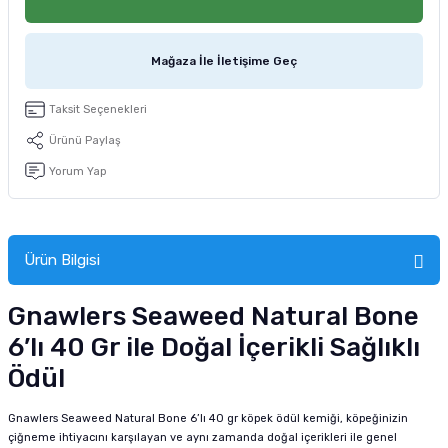
tucu
Sepeti
 Fırçası
Sump Filtre Malzemesi
Pro Plan Kedi Maması
Mağaza İle İletişime Geç
Pond Ürünleri
 Güvenlik Ürünleri
Akvaryum Ozon ve UV Ürünleri
Purina Kedi Maması
Taksit Seçenekleri
manları
akım Ürünleri
Royal Canin Kedi Maması
Ürünü Paylaş
lik ve Bakım Ürünleri
Yorum Yap
uluk
Ürün Bilgisi
 - Akvaryum Kumu
Gnawlers Seaweed Natural Bone
 Parçaları
6’lı 40 Gr ile Doğal İçerikli Sağlıklı
e Malzemesi
Ödül
Gnawlers Seaweed Natural Bone 6’lı 40 gr köpek ödül kemiği, köpeğinizin
çiğneme ihtiyacını karşılayan ve aynı zamanda doğal içerikleri ile genel