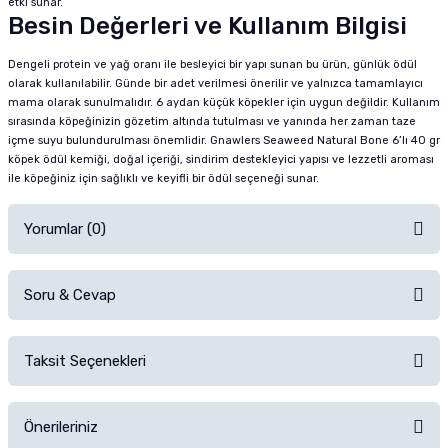
etki sunar.
Besin Değerleri ve Kullanım Bilgisi
Dengeli protein ve yağ oranı ile besleyici bir yapı sunan bu ürün, günlük ödül
olarak kullanılabilir. Günde bir adet verilmesi önerilir ve yalnızca tamamlayıcı
mama olarak sunulmalıdır. 6 aydan küçük köpekler için uygun değildir. Kullanım
sırasında köpeğinizin gözetim altında tutulması ve yanında her zaman taze
içme suyu bulundurulması önemlidir. Gnawlers Seaweed Natural Bone 6’lı 40 gr
köpek ödül kemiği, doğal içeriği, sindirim destekleyici yapısı ve lezzetli aroması
ile köpeğiniz için sağlıklı ve keyifli bir ödül seçeneği sunar.
Yorumlar (0)
Soru & Cevap
Alışverişinizden sonra ürüne yorum yapın, alışveriş puanı kazanın!
Sorularınız için
iletişim formunu
kullanınız.
Taksit Seçenekleri
Ürün hakkında henüz soru sorulmamış.
Ürünü Satın Al ve Yorumla
Önerileriniz
Soru Sor