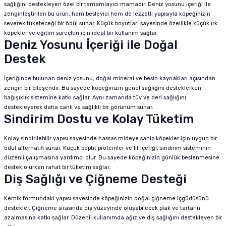
sağlığını destekleyen özel bir tamamlayıcı mamadır. Deniz yosunu içeriği ile
zenginleştirilen bu ürün, hem besleyici hem de lezzetli yapısıyla köpeğinizin
severek tüketeceği bir ödül sunar. Küçük boyutları sayesinde özellikle küçük ırk
köpekler ve eğitim süreçleri için ideal bir kullanım sağlar.
Deniz Yosunu İçeriği ile Doğal
Destek
İçeriğinde bulunan deniz yosunu, doğal mineral ve besin kaynakları açısından
zengin bir bileşendir. Bu sayede köpeğinizin genel sağlığını desteklerken
bağışıklık sistemine katkı sağlar. Aynı zamanda tüy ve deri sağlığını
destekleyerek daha canlı ve sağlıklı bir görünüm sunar.
Sindirim Dostu ve Kolay Tüketim
Kolay sindirilebilir yapısı sayesinde hassas mideye sahip köpekler için uygun bir
ödül alternatifi sunar. Küçük peptit proteinler ve lif içeriği, sindirim sisteminin
düzenli çalışmasına yardımcı olur. Bu sayede köpeğinizin günlük beslenmesine
destek olurken rahat bir tüketim sağlar.
Diş Sağlığı ve Çiğneme Desteği
Kemik formundaki yapısı sayesinde köpeğinizin doğal çiğneme içgüdüsünü
destekler. Çiğneme sırasında diş yüzeyinde oluşabilecek plak ve tartarın
azalmasına katkı sağlar. Düzenli kullanımda ağız ve diş sağlığını destekleyen bir