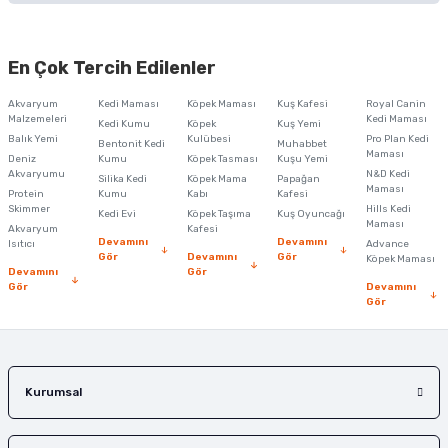
Bu ürünün fiyat bilgisi, resim, ürün açıklamalarında ve diğer konularda
yetersiz gördüğünüz noktaları öneri formunu kullanarak tarafımıza
En Çok Tercih Edilenler
iletebilirsiniz.
Görüş ve önerileriniz için teşekkür ederiz.
Akvaryum
Kedi Maması
Köpek Maması
Kuş Kafesi
Royal Canin
Malzemeleri
Kedi Maması
Kedi Kumu
Köpek
Kuş Yemi
Ürün resmi kalitesiz, bozuk veya görüntülenemiyor.
Balık Yemi
Kulübesi
Pro Plan Kedi
Bentonit Kedi
Muhabbet
Maması
Deniz
Kumu
Köpek Tasması
Kuşu Yemi
Ürün açıklamasında eksik bilgiler bulunuyor.
Akvaryumu
N&D Kedi
Silika Kedi
Köpek Mama
Papağan
Maması
Protein
Ürün bilgilerinde hatalar bulunuyor.
Kumu
Kabı
Kafesi
Skimmer
Hills Kedi
Kedi Evi
Köpek Taşıma
Kuş Oyuncağı
Ürün fiyatı diğer sitelerden daha pahalı.
Maması
Akvaryum
Kafesi
Devamını
Devamını
Isıtıcı
Advance
Bu ürüne benzer farklı alternatifler olmalı.
Gör
Devamını
Gör
Köpek Maması
Devamını
Gör
Gör
Devamını
Gör
Gönder
Kurumsal