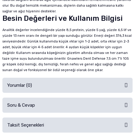
olur. Bu doğal temizlik mekanizması, dişlerin daha sağlıklı kalmasına katkı
sağlar ve ağız hijyenini destekler.
Besin Değerleri ve Kullanım Bilgisi
Analitik değerler incelendiğinde yüzde 8,5 protein, yüzde 5 yağ, yüzde 6,5 lif ve
yüzde 13 nem oranı ile dengeli bir yapı sunduğu görülür. Enerji değeri 376,3 kcal
seviyesindedir. Günlük kullanımda küçük ırklar için 1-2 adet, orta ırklar için 2-3
adet, büyük ırklar için 4-5 adet önerilir. 4 aydan küçük köpekler için uygun
değildir. Kullanım sırasında köpeğinizin gözetim altında olması ve her zaman
taze içme suyu bulundurulması önerilir. Gnawlers Dent Defense 7,5 cm 7’li 105
gr köpek ödül kemiği, diş temizliği, ferah nefes ve genel ağız sağlığı desteği
sunan doğal ve fonksiyonel bir ödül seçeneği olarak öne çıkar.
Yorumlar (0)
Soru & Cevap
Alışverişinizden sonra ürüne yorum yapın, alışveriş puanı kazanın!
Sorularınız için
iletişim formunu
kullanınız.
Taksit Seçenekleri
Ürün hakkında henüz soru sorulmamış.
Ürünü Satın Al ve Yorumla