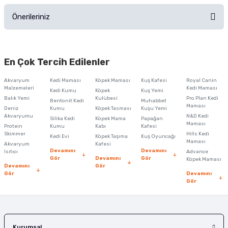
Önerileriniz
Soru Sor
Bu ürünün fiyat bilgisi, resim, ürün açıklamalarında ve diğer konularda
yetersiz gördüğünüz noktaları öneri formunu kullanarak tarafımıza
En Çok Tercih Edilenler
iletebilirsiniz.
Görüş ve önerileriniz için teşekkür ederiz.
Akvaryum
Kedi Maması
Köpek Maması
Kuş Kafesi
Royal Canin
Malzemeleri
Kedi Maması
Kedi Kumu
Köpek
Kuş Yemi
Ürün resmi kalitesiz, bozuk veya görüntülenemiyor.
Balık Yemi
Kulübesi
Pro Plan Kedi
Bentonit Kedi
Muhabbet
Maması
Deniz
Kumu
Köpek Tasması
Kuşu Yemi
Ürün açıklamasında eksik bilgiler bulunuyor.
Akvaryumu
N&D Kedi
Silika Kedi
Köpek Mama
Papağan
Maması
Protein
Ürün bilgilerinde hatalar bulunuyor.
Kumu
Kabı
Kafesi
Skimmer
Hills Kedi
Kedi Evi
Köpek Taşıma
Kuş Oyuncağı
Ürün fiyatı diğer sitelerden daha pahalı.
Maması
Akvaryum
Kafesi
Devamını
Devamını
Isıtıcı
Advance
Bu ürüne benzer farklı alternatifler olmalı.
Gör
Devamını
Gör
Köpek Maması
Devamını
Gör
Gör
Devamını
Gör
Gönder
Kurumsal