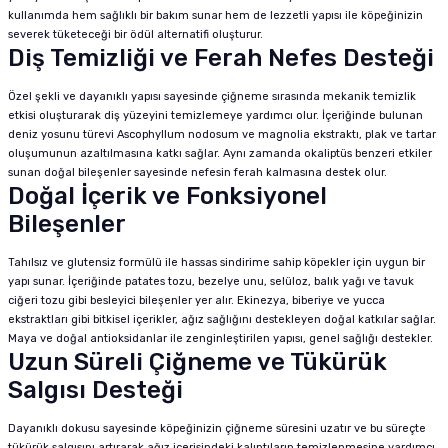
kullanımda hem sağlıklı bir bakım sunar hem de lezzetli yapısı ile köpeğinizin
severek tüketeceği bir ödül alternatifi oluşturur.
Diş Temizliği ve Ferah Nefes Desteği
Özel şekli ve dayanıklı yapısı sayesinde çiğneme sırasında mekanik temizlik
etkisi oluşturarak diş yüzeyini temizlemeye yardımcı olur. İçeriğinde bulunan
deniz yosunu türevi Ascophyllum nodosum ve magnolia ekstraktı, plak ve tartar
oluşumunun azaltılmasına katkı sağlar. Aynı zamanda okaliptüs benzeri etkiler
sunan doğal bileşenler sayesinde nefesin ferah kalmasına destek olur.
Doğal İçerik ve Fonksiyonel
Bileşenler
Tahılsız ve glutensiz formülü ile hassas sindirime sahip köpekler için uygun bir
yapı sunar. İçeriğinde patates tozu, bezelye unu, selüloz, balık yağı ve tavuk
ciğeri tozu gibi besleyici bileşenler yer alır. Ekinezya, biberiye ve yucca
ekstraktları gibi bitkisel içerikler, ağız sağlığını destekleyen doğal katkılar sağlar.
Maya ve doğal antioksidanlar ile zenginleştirilen yapısı, genel sağlığı destekler.
Uzun Süreli Çiğneme ve Tükürük
Salgısı Desteği
Dayanıklı dokusu sayesinde köpeğinizin çiğneme süresini uzatır ve bu süreçte
tükürük salgısını artırarak ağız içerisindeki kalıntıların temizlenmesine yardımcı