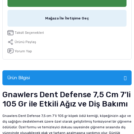
tucu
Sepeti
 Fırçası
Sump Filtre Malzemesi
Pro Plan Kedi Maması
Mağaza İle İletişime Geç
Pond Ürünleri
 Güvenlik Ürünleri
Akvaryum Ozon ve UV Ürünleri
Purina Kedi Maması
Taksit Seçenekleri
manları
akım Ürünleri
Royal Canin Kedi Maması
Ürünü Paylaş
lik ve Bakım Ürünleri
Yorum Yap
uluk
Ürün Bilgisi
 - Akvaryum Kumu
Gnawlers Dent Defense 7,5 Cm 7’li
 Parçaları
105 Gr ile Etkili Ağız ve Diş Bakımı
e Malzemesi
Gnawlers Dent Defense 7,5 cm 7’li 105 gr köpek ödül kemiği, köpeğinizin ağız ve
diş sağlığını desteklemek üzere özel olarak geliştirilmiş fonksiyonel bir çiğneme
ödülüdür. Özel formu ve temizleyici dokusu sayesinde çiğneme sırasında diş
yüzeyinde oluşabilecek plak ve tartarın azalmasına yardımcı olur. Günlük