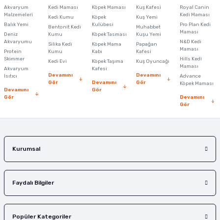
Akvaryum
Kedi Maması
Köpek Maması
Kuş Kafesi
Royal Canin
Malzemeleri
Kedi Maması
Kedi Kumu
Köpek
Kuş Yemi
Ürün resmi kalitesiz, bozuk veya görüntülenemiyor.
Balık Yemi
Kulübesi
Pro Plan Kedi
Bentonit Kedi
Muhabbet
Maması
Deniz
Kumu
Köpek Tasması
Kuşu Yemi
Ürün açıklamasında eksik bilgiler bulunuyor.
Akvaryumu
N&D Kedi
Silika Kedi
Köpek Mama
Papağan
Maması
Protein
Ürün bilgilerinde hatalar bulunuyor.
Kumu
Kabı
Kafesi
Skimmer
Hills Kedi
Kedi Evi
Köpek Taşıma
Kuş Oyuncağı
Ürün fiyatı diğer sitelerden daha pahalı.
Maması
Akvaryum
Kafesi
Devamını
Devamını
Isıtıcı
Advance
Bu ürüne benzer farklı alternatifler olmalı.
Gör
Devamını
Gör
Köpek Maması
Devamını
Gör
Gör
Devamını
Gör
Gönder
Kurumsal
Faydalı Bilgiler
Popüler Kategoriler