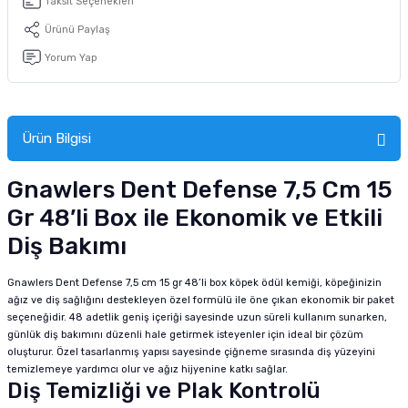
Taksit Seçenekleri
tucu
Sepeti
 Fırçası
Sump Filtre Malzemesi
Pro Plan Kedi Maması
Ürünü Paylaş
Yorum Yap
Pond Ürünleri
 Güvenlik Ürünleri
Akvaryum Ozon ve UV Ürünleri
Purina Kedi Maması
manları
akım Ürünleri
Royal Canin Kedi Maması
Ürün Bilgisi
lik ve Bakım Ürünleri
Gnawlers Dent Defense 7,5 Cm 15
uluk
Gr 48’li Box ile Ekonomik ve Etkili
 - Akvaryum Kumu
Diş Bakımı
 Parçaları
Gnawlers Dent Defense 7,5 cm 15 gr 48’li box köpek ödül kemiği, köpeğinizin
ağız ve diş sağlığını destekleyen özel formülü ile öne çıkan ekonomik bir paket
seçeneğidir. 48 adetlik geniş içeriği sayesinde uzun süreli kullanım sunarken,
e Malzemesi
günlük diş bakımını düzenli hale getirmek isteyenler için ideal bir çözüm
oluşturur. Özel tasarlanmış yapısı sayesinde çiğneme sırasında diş yüzeyini
temizlemeye yardımcı olur ve ağız hijyenine katkı sağlar.
Diş Temizliği ve Plak Kontrolü