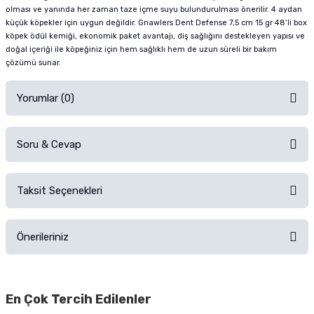
olması ve yanında her zaman taze içme suyu bulundurulması önerilir. 4 aydan
küçük köpekler için uygun değildir. Gnawlers Dent Defense 7,5 cm 15 gr 48’li box
köpek ödül kemiği, ekonomik paket avantajı, diş sağlığını destekleyen yapısı ve
doğal içeriği ile köpeğiniz için hem sağlıklı hem de uzun süreli bir bakım
çözümü sunar.
Yorumlar (0)
Soru & Cevap
Alışverişinizden sonra ürüne yorum yapın, alışveriş puanı kazanın!
Sorularınız için
iletişim formunu
kullanınız.
Taksit Seçenekleri
Ürün hakkında henüz soru sorulmamış.
Ürünü Satın Al ve Yorumla
Önerileriniz
Soru Sor
Bu ürünün fiyat bilgisi, resim, ürün açıklamalarında ve diğer konularda
yetersiz gördüğünüz noktaları öneri formunu kullanarak tarafımıza
En Çok Tercih Edilenler
iletebilirsiniz.
Görüş ve önerileriniz için teşekkür ederiz.