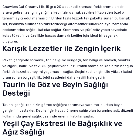
Gnawlers Cat Creamy Mix 15 gr x 20 adet kedi kreması, farklı aromaları bir
araya getiren zengin içeriği ile kedinizin damak zevkine hitap eden özel bir
tamamlayıcı ödül mamasıdır. Birden fazla lezzeti tek pakette sunan bu karışık
set, kedinizin sıkılmadan tüketebileceği alternatifler sunarken aynı zamanda
beslenmesine sağlıklı katkılar sağlar. Kremamsı ve pürüzsüz yapısı sayesinde
kolay tüketilir ve özellikle hassas damaklı kediler için ideal bir seçenek
oluşturur.
Karışık Lezzetler ile Zengin İçerik
Paket içeriğinde somonlu, ton balığı ve yengeçli, ton balığı ve midyeli, tavuklu
ve ciğerli, balıklı ve tavuklu çeşitler yer alır. Bu farklı aromalar, kedinizin her gün
farklı bir lezzet deneyimi yaşamasını sağlar. Seçici kediler için bile yüksek kabul
oranı sunan bu çeşitlilik, ödül saatlerini daha keyifli hale getirir.
Taurin ile Göz ve Beyin Sağlığı
Desteği
Taurin içeriği, kedinizin görme sağlığını korumaya yardımcı olurken beyin
gelişimini destekler. Kediler için hayati öneme sahip olan bu amino asit, düzenli
kullanımda genel sağlık üzerinde önemli katkılar sağlar.
Yeşil Çay Ekstresi ile Bağışıklık ve
Ağız Sağlığı