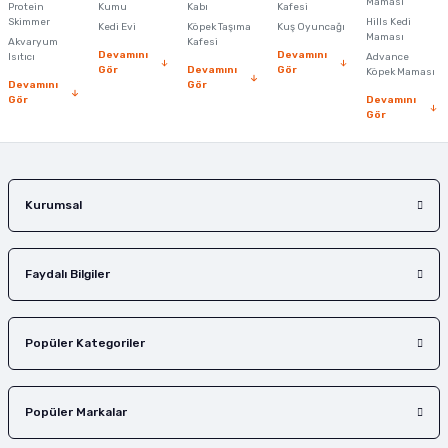
Maması
Protein
Ürün bilgilerinde hatalar bulunuyor.
Kumu
Kabı
Kafesi
Skimmer
Hills Kedi
Kedi Evi
Köpek Taşıma
Kuş Oyuncağı
Ürün fiyatı diğer sitelerden daha pahalı.
Maması
Akvaryum
Kafesi
Devamını
Devamını
Isıtıcı
Advance
Bu ürüne benzer farklı alternatifler olmalı.
Gör
Devamını
Gör
Köpek Maması
Devamını
Gör
Gör
Devamını
Gör
Gönder
Kurumsal
Faydalı Bilgiler
Popüler Kategoriler
Popüler Markalar