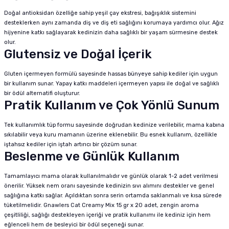
Doğal antioksidan özelliğe sahip yeşil çay ekstresi, bağışıklık sistemini
desteklerken aynı zamanda diş ve diş eti sağlığını korumaya yardımcı olur. Ağız
hijyenine katkı sağlayarak kedinizin daha sağlıklı bir yaşam sürmesine destek
olur.
Glutensiz ve Doğal İçerik
Gluten içermeyen formülü sayesinde hassas bünyeye sahip kediler için uygun
bir kullanım sunar. Yapay katkı maddeleri içermeyen yapısı ile doğal ve sağlıklı
bir ödül alternatifi oluşturur.
Pratik Kullanım ve Çok Yönlü Sunum
Tek kullanımlık tüp formu sayesinde doğrudan kedinize verilebilir, mama kabına
sıkılabilir veya kuru mamanın üzerine eklenebilir. Bu esnek kullanım, özellikle
iştahsız kediler için iştah artırıcı bir çözüm sunar.
Beslenme ve Günlük Kullanım
Tamamlayıcı mama olarak kullanılmalıdır ve günlük olarak 1-2 adet verilmesi
önerilir. Yüksek nem oranı sayesinde kedinizin sıvı alımını destekler ve genel
sağlığına katkı sağlar. Açıldıktan sonra serin ortamda saklanmalı ve kısa sürede
tüketilmelidir. Gnawlers Cat Creamy Mix 15 gr x 20 adet, zengin aroma
çeşitliliği, sağlığı destekleyen içeriği ve pratik kullanımı ile kediniz için hem
eğlenceli hem de besleyici bir ödül seçeneği sunar.