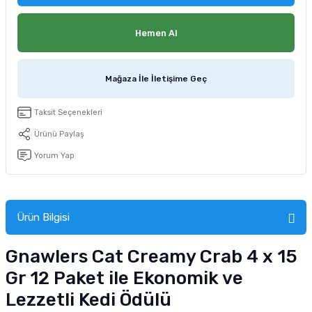
tucu
Sepeti
 Fırçası
Sump Filtre Malzemesi
Pro Plan Kedi Maması
Hemen Al
Pond Ürünleri
 Güvenlik Ürünleri
Akvaryum Ozon ve UV Ürünleri
Purina Kedi Maması
Mağaza İle İletişime Geç
manları
akım Ürünleri
Royal Canin Kedi Maması
Taksit Seçenekleri
lik ve Bakım Ürünleri
Ürünü Paylaş
uluk
Yorum Yap
 - Akvaryum Kumu
 Parçaları
Ürün Bilgisi
e Malzemesi
Gnawlers Cat Creamy Crab 4 x 15
Gr 12 Paket ile Ekonomik ve
Lezzetli Kedi Ödülü