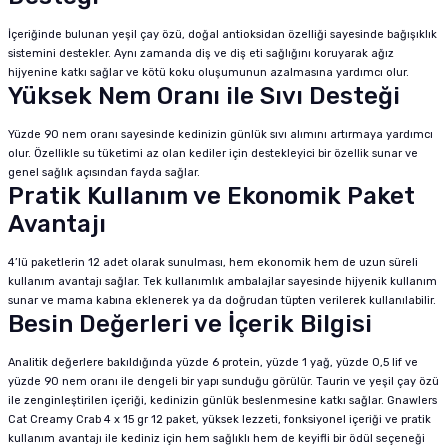
İçeriğinde bulunan yeşil çay özü, doğal antioksidan özelliği sayesinde bağışıklık
sistemini destekler. Aynı zamanda diş ve diş eti sağlığını koruyarak ağız
hijyenine katkı sağlar ve kötü koku oluşumunun azalmasına yardımcı olur.
Yüksek Nem Oranı ile Sıvı Desteği
Yüzde 90 nem oranı sayesinde kedinizin günlük sıvı alımını artırmaya yardımcı
olur. Özellikle su tüketimi az olan kediler için destekleyici bir özellik sunar ve
genel sağlık açısından fayda sağlar.
Pratik Kullanım ve Ekonomik Paket
Avantajı
4’lü paketlerin 12 adet olarak sunulması, hem ekonomik hem de uzun süreli
kullanım avantajı sağlar. Tek kullanımlık ambalajlar sayesinde hijyenik kullanım
sunar ve mama kabına eklenerek ya da doğrudan tüpten verilerek kullanılabilir.
Besin Değerleri ve İçerik Bilgisi
Analitik değerlere bakıldığında yüzde 6 protein, yüzde 1 yağ, yüzde 0,5 lif ve
yüzde 90 nem oranı ile dengeli bir yapı sunduğu görülür. Taurin ve yeşil çay özü
ile zenginleştirilen içeriği, kedinizin günlük beslenmesine katkı sağlar. Gnawlers
Cat Creamy Crab 4 x 15 gr 12 paket, yüksek lezzeti, fonksiyonel içeriği ve pratik
kullanım avantajı ile kediniz için hem sağlıklı hem de keyifli bir ödül seçeneği