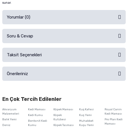
sunar.
Yorumlar (0)
Soru & Cevap
Alışverişinizden sonra ürüne yorum yapın, alışveriş puanı kazanın!
Sorularınız için
iletişim formunu
kullanınız.
Taksit Seçenekleri
Ürün hakkında henüz soru sorulmamış.
Ürünü Satın Al ve Yorumla
Önerileriniz
Soru Sor
Bu ürünün fiyat bilgisi, resim, ürün açıklamalarında ve diğer konularda
yetersiz gördüğünüz noktaları öneri formunu kullanarak tarafımıza
En Çok Tercih Edilenler
iletebilirsiniz.
Görüş ve önerileriniz için teşekkür ederiz.
Akvaryum
Kedi Maması
Köpek Maması
Kuş Kafesi
Royal Canin
Malzemeleri
Kedi Maması
Kedi Kumu
Köpek
Kuş Yemi
Ürün resmi kalitesiz, bozuk veya görüntülenemiyor.
Balık Yemi
Kulübesi
Pro Plan Kedi
Bentonit Kedi
Muhabbet
Maması
Deniz
Kumu
Köpek Tasması
Kuşu Yemi
Ürün açıklamasında eksik bilgiler bulunuyor.