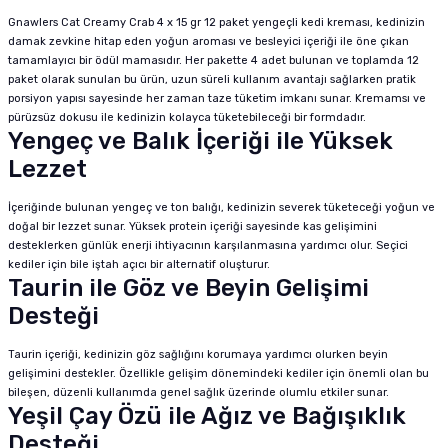
Gnawlers Cat Creamy Crab 4 x 15 gr 12 paket yengeçli kedi kreması, kedinizin
damak zevkine hitap eden yoğun aroması ve besleyici içeriği ile öne çıkan
tamamlayıcı bir ödül mamasıdır. Her pakette 4 adet bulunan ve toplamda 12
paket olarak sunulan bu ürün, uzun süreli kullanım avantajı sağlarken pratik
porsiyon yapısı sayesinde her zaman taze tüketim imkanı sunar. Kremamsı ve
pürüzsüz dokusu ile kedinizin kolayca tüketebileceği bir formdadır.
Yengeç ve Balık İçeriği ile Yüksek
Lezzet
İçeriğinde bulunan yengeç ve ton balığı, kedinizin severek tüketeceği yoğun ve
doğal bir lezzet sunar. Yüksek protein içeriği sayesinde kas gelişimini
desteklerken günlük enerji ihtiyacının karşılanmasına yardımcı olur. Seçici
kediler için bile iştah açıcı bir alternatif oluşturur.
Taurin ile Göz ve Beyin Gelişimi
Desteği
Taurin içeriği, kedinizin göz sağlığını korumaya yardımcı olurken beyin
gelişimini destekler. Özellikle gelişim dönemindeki kediler için önemli olan bu
bileşen, düzenli kullanımda genel sağlık üzerinde olumlu etkiler sunar.
Yeşil Çay Özü ile Ağız ve Bağışıklık
Desteği