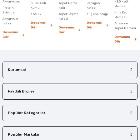
Akvaryumu
N&D Kedi
Silika Kedi
Köpek Mama
Papağan
Maması
Protein
Ürün bilgilerinde hatalar bulunuyor.
Kumu
Kabı
Kafesi
Skimmer
Hills Kedi
Kedi Evi
Köpek Taşıma
Kuş Oyuncağı
Ürün fiyatı diğer sitelerden daha pahalı.
Maması
Akvaryum
Kafesi
Devamını
Devamını
Isıtıcı
Advance
Bu ürüne benzer farklı alternatifler olmalı.
Gör
Devamını
Gör
Köpek Maması
Devamını
Gör
Gör
Devamını
Gör
Gönder
Kurumsal
Faydalı Bilgiler
Popüler Kategoriler
Popüler Markalar