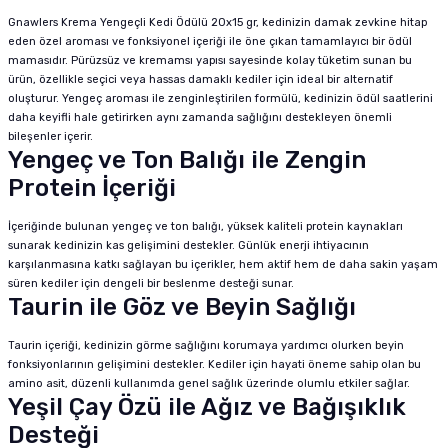
Gnawlers Krema Yengeçli Kedi Ödülü 20x15 gr, kedinizin damak zevkine hitap
eden özel aroması ve fonksiyonel içeriği ile öne çıkan tamamlayıcı bir ödül
mamasıdır. Pürüzsüz ve kremamsı yapısı sayesinde kolay tüketim sunan bu
ürün, özellikle seçici veya hassas damaklı kediler için ideal bir alternatif
oluşturur. Yengeç aroması ile zenginleştirilen formülü, kedinizin ödül saatlerini
daha keyifli hale getirirken aynı zamanda sağlığını destekleyen önemli
bileşenler içerir.
Yengeç ve Ton Balığı ile Zengin
Protein İçeriği
İçeriğinde bulunan yengeç ve ton balığı, yüksek kaliteli protein kaynakları
sunarak kedinizin kas gelişimini destekler. Günlük enerji ihtiyacının
karşılanmasına katkı sağlayan bu içerikler, hem aktif hem de daha sakin yaşam
süren kediler için dengeli bir beslenme desteği sunar.
Taurin ile Göz ve Beyin Sağlığı
Taurin içeriği, kedinizin görme sağlığını korumaya yardımcı olurken beyin
fonksiyonlarının gelişimini destekler. Kediler için hayati öneme sahip olan bu
amino asit, düzenli kullanımda genel sağlık üzerinde olumlu etkiler sağlar.
Yeşil Çay Özü ile Ağız ve Bağışıklık
Desteği