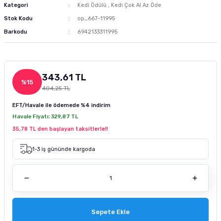
Kategori
Kedi Ödülü
,
Kedi Çok Al Az Öde
m Ürünleri
 ve Sağlık Ürünleri
Kurutulmuş Yem
Deniz Akvaryumu Soğutucu
Akvaryum Hava Taşı
Co2 Damla Sayaçları
Dış Filtre Yedek Kafa
Fosfat Giderici ve Toplayıcı
Advance Kedi Maması
Brit Care Köpek Maması
Fırlatmalı Köpek Oyuncağı
Doggie Köpek Tasması
Köpek Havlama Önleyici Tasma
Köpek Tıraş Makinesi ve Makasları
Stok Kodu
op_667-11995
Barkodu
6942133311995
tür
sı
Dondurulmuş Yem
Deniz Akvaryumu Isıtıcı
Akvaryum Hava Hortumu Vantuzu
Co2 Regülatörleri
Dış Filtre Musluk ve Aparatları
Çeşitli Filtrasyon Ürünleri
Brit Care Kedi Maması
Hills Köpek Maması
Flexi Köpek Tasması
Köpek Dış Parazit Ürünleri
zenleyici
Tatil Yemi
Deniz Akvaryumu Kafa Motoru
Akvaryum Hava Dağıtım Ürünleri
Co2 Yardımcı Ekipmanları
Dış Filtre Klipsleri
Set Filtre Malzemeleri
Cat Chefs Kedi Maması
Mystic Köpek Maması
Köpek Genel Bakım Ürünleri
343,61 TL
%15
k Yemleme
 Güvenlik Ürünü
suarları
si
Balık Türüne Özel Yem
Deniz Akvaryumu Otomatik Yemleme
Eheim Hava Motoru
Filtre Çanakları
Reçine
Enjoy Kedi Maması
ND Köpek Maması
Köpek Çevre Temizliği
404,25 TL
EFT/Havale ile ödemede
%4 indirim
sanı
antası
cağı
Karides Kerevit Yemi
Deniz Akvaryumu Katkıları
Resun Hava Motoru
Felix Kedi Maması
Pedigree Köpek Maması
Havale Fiyatı:
329,87 TL
35,78 TL den başlayan taksitlerle!!
leri
e Kedi Mama Katkısı
Kabı ve Sulukları
Pond Yem Çubuk Yem
Deniz Akvaryumu Aydınlatma
Tetra Akvaryum Hava Motoru
Hills Kedi Maması
Pro Performance Köpek Maması
1-3 iş gününde kargoda
pe Filtre
ntası
ı
Tetra Balık Yemi
Deniz Akvaryumu Testleri
Matisse Kedi Maması
Pro Plan Köpek Maması
 Ölçüm
 Bakım Ürünü
ı ve Parfümü
ası
Tropical Balık Yemi
Reaktör Ve Su Tamamlayıcılar
Mystic Kedi Maması
Royal Canin Köpek Maması
ey Emici Filtre
Deniz Akvaryumu Ekipmanları
ND Kedi Maması
Sepete Ekle