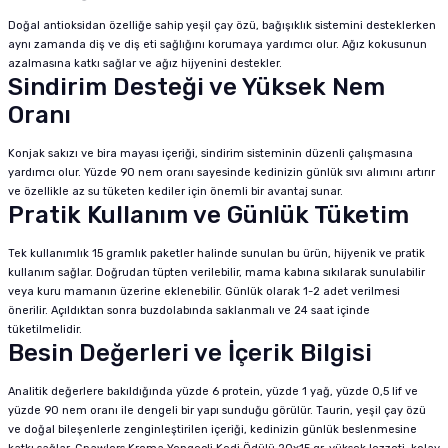
Doğal antioksidan özelliğe sahip yeşil çay özü, bağışıklık sistemini desteklerken
aynı zamanda diş ve diş eti sağlığını korumaya yardımcı olur. Ağız kokusunun
azalmasına katkı sağlar ve ağız hijyenini destekler.
Sindirim Desteği ve Yüksek Nem
Oranı
Konjak sakızı ve bira mayası içeriği, sindirim sisteminin düzenli çalışmasına
yardımcı olur. Yüzde 90 nem oranı sayesinde kedinizin günlük sıvı alımını artırır
ve özellikle az su tüketen kediler için önemli bir avantaj sunar.
Pratik Kullanım ve Günlük Tüketim
Tek kullanımlık 15 gramlık paketler halinde sunulan bu ürün, hijyenik ve pratik
kullanım sağlar. Doğrudan tüpten verilebilir, mama kabına sıkılarak sunulabilir
veya kuru mamanın üzerine eklenebilir. Günlük olarak 1-2 adet verilmesi
önerilir. Açıldıktan sonra buzdolabında saklanmalı ve 24 saat içinde
tüketilmelidir.
Besin Değerleri ve İçerik Bilgisi
Analitik değerlere bakıldığında yüzde 6 protein, yüzde 1 yağ, yüzde 0,5 lif ve
yüzde 90 nem oranı ile dengeli bir yapı sunduğu görülür. Taurin, yeşil çay özü
ve doğal bileşenlerle zenginleştirilen içeriği, kedinizin günlük beslenmesine