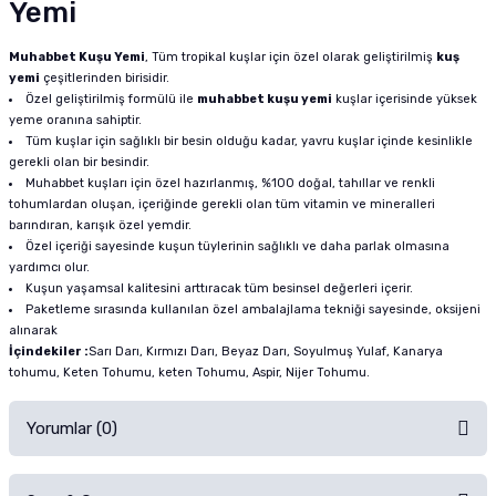
Yemi
Muhabbet Kuşu Yemi
, Tüm tropikal kuşlar için özel olarak geliştirilmiş
kuş
yemi
çeşitlerinden birisidir.
Özel geliştirilmiş formülü ile
muhabbet kuşu yemi
kuşlar içerisinde yüksek
yeme oranına sahiptir.
Tüm kuşlar için sağlıklı bir besin olduğu kadar, yavru kuşlar içinde kesinlikle
gerekli olan bir besindir.
Muhabbet kuşları için özel hazırlanmış, %100 doğal, tahıllar ve renkli
tohumlardan oluşan, içeriğinde gerekli olan tüm vitamin ve mineralleri
barındıran, karışık özel yemdir.
Özel içeriği sayesinde kuşun tüylerinin sağlıklı ve daha parlak olmasına
yardımcı olur.
Kuşun yaşamsal kalitesini arttıracak tüm besinsel değerleri içerir.
Paketleme sırasında kullanılan özel ambalajlama tekniği sayesinde, oksijeni
alınarak
İçindekiler :
Sarı Darı, Kırmızı Darı, Beyaz Darı, Soyulmuş Yulaf, Kanarya
tohumu, Keten Tohumu, keten Tohumu, Aspir, Nijer Tohumu.
Yorumlar (0)