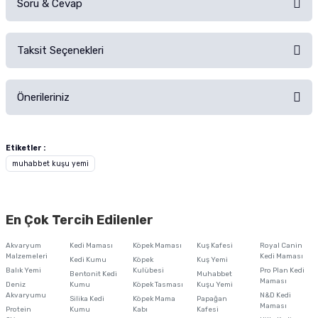
Soru & Cevap
Alışverişinizden sonra ürüne yorum yapın, alışveriş puanı kazanın!
Sorularınız için
iletişim formunu
kullanınız.
Taksit Seçenekleri
Ürün hakkında henüz soru sorulmamış.
Ürünü Satın Al ve Yorumla
Önerileriniz
Soru Sor
Bu ürünün fiyat bilgisi, resim, ürün açıklamalarında ve diğer konularda
yetersiz gördüğünüz noktaları öneri formunu kullanarak tarafımıza
Etiketler :
iletebilirsiniz.
muhabbet kuşu yemi
Görüş ve önerileriniz için teşekkür ederiz.
Ürün resmi kalitesiz, bozuk veya görüntülenemiyor.
En Çok Tercih Edilenler
Ürün açıklamasında eksik bilgiler bulunuyor.
Akvaryum
Kedi Maması
Köpek Maması
Kuş Kafesi
Royal Canin
Ürün bilgilerinde hatalar bulunuyor.
Malzemeleri
Kedi Maması
Kedi Kumu
Köpek
Kuş Yemi
Balık Yemi
Ürün fiyatı diğer sitelerden daha pahalı.
Kulübesi
Pro Plan Kedi
Bentonit Kedi
Muhabbet
Maması
Deniz
Kumu
Köpek Tasması
Kuşu Yemi
Bu ürüne benzer farklı alternatifler olmalı.
Akvaryumu
N&D Kedi
Silika Kedi
Köpek Mama
Papağan
Maması
Protein
Kumu
Kabı
Kafesi