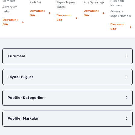
Skimmer
Hills Kedi
Kedi Evi
Köpek Taşıma
Kuş Oyuncağı
Maması
Akvaryum
Kafesi
Devamını
Devamını
Isıtıcı
Advance
Gör
Devamını
Gör
Köpek Maması
Devamını
Gör
Gör
Devamını
Gönder
Gör
Kurumsal
Faydalı Bilgiler
Popüler Kategoriler
Popüler Markalar