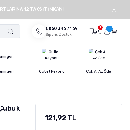
RTLARINA 12 TAKSİT İMKANI
5
0850 346 71 69
Sipariş Destek
emirgen
Outlet Reyonu
Çok Al Az Öde
 Çubuk
121,92 TL