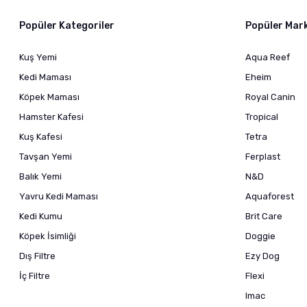
Popüler Kategoriler
Popüler Mar
Kuş Yemi
Aqua Reef
Kedi Maması
Eheim
Köpek Maması
Royal Canin
Hamster Kafesi
Tropical
Kuş Kafesi
Tetra
Tavşan Yemi
Ferplast
Balık Yemi
N&D
Yavru Kedi Maması
Aquaforest
Kedi Kumu
Brit Care
Köpek İsimliği
Doggie
Dış Filtre
Ezy Dog
İç Filtre
Flexi
Imac