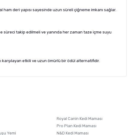
al ham deri yapısı sayesinde uzun süreli çiğneme imkanı sağlar.
eme süreci takip edilmeli ve yanında her zaman taze içme suyu
karşılayan etkili ve uzun ömürlü bir ödül alternatifidir.
letebilirsiniz.
 formunu
kullanınız.
Royal Canin Kedi Maması
Pro Plan Kedi Maması
uşu Yemi
N&D Kedi Maması