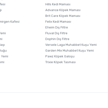
fesi
Hills Kedi Maması
ğı
Advance Köpek Maması
Brit Care Köpek Maması
irgen Kafesi
Felix Kedi Maması
i
Eheim Dış Filtre
Yemi
Fluval Dış Filtre
mi
Dophin Dış Filtre
laşı
Versele Laga Muhabbet Kuşu Yemi
uluğu
Garden Mix Muhabbet Kuşu Yemi
 Yemi
Pawz Köpek Galoşu
emi
Trixie Köpek Tasması