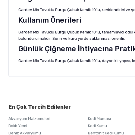
Garden Mix Tavuklu Burgu Çubuk Kemik 10'lu, renklendirici ve şe
Kullanım Önerileri
Garden Mix Tavuklu Burgu Çubuk Kemik 10'lu, tamamlayıcı ödül o
bulundurulmalıdır. Serin ve kuru yerde saklanması önerilir.
Günlük Çiğneme İhtiyacına Prat
Garden Mix Tavuklu Burgu Çubuk Kemik 10'lu, dayanıklı yapısı, lez
Bu ürünün fiyat bilgisi, resim, ürün açıklamalarında ve diğer ko
Görüş ve önerileriniz için teşekkür ederiz.
Alışverişinizden 
En Çok Tercih Edilenler
Ürün resmi kalitesiz, bozuk veya görüntülenemiyor.
Akvaryum Malzemeleri
Kedi Maması
Ürün açıklamasında eksik bilgiler bulunuyor.
Balık Yemi
Kedi Kumu
Ürün bilgilerinde hatalar bulunuyor.
Deniz Akvaryumu
Bentonit Kedi Kumu