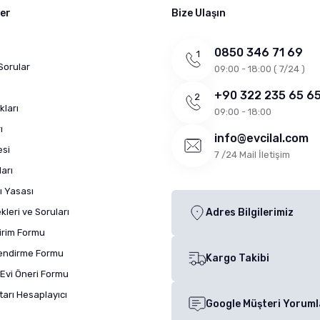
ler
Bize Ulaşın
0850 346 71 69
Sorular
09:00 - 18:00 ( 7/24 )
+90 322 235 65 6
kları
09:00 - 18:00
ı
info@evcilal.com
esi
7 /24 Mail İletişim
arı
ı Yasası
leri ve Soruları
Adres Bilgilerimiz
dirim Formu
lendirme Formu
Kargo Takibi
Evi Öneri Formu
arı Hesaplayıcı
Google Müşteri Yoruml