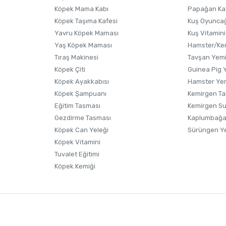
Köpek Mama Kabı
Papağan Ka
Köpek Taşıma Kafesi
Kuş Oyunca
Yavru Köpek Maması
Kuş Vitamini
Yaş Köpek Maması
Hamster/Kem
Tıraş Makinesi
Tavşan Yem
Köpek Çiti
Guinea Pig 
Köpek Ayakkabısı
Hamster Ye
Gönder
Köpek Şampuanı
Kemirgen Ta
Eğitim Tasması
Kemirgen S
Gezdirme Tasması
Kaplumbağa
Köpek Can Yeleği
Sürüngen Y
Köpek Vitamini
Tuvalet Eğitimi
Köpek Kemiği