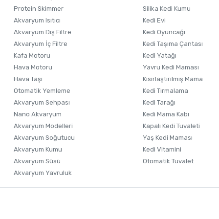
Ürün fiyatı diğer sitelerden daha pahalı.
Protein Skimmer
Silika Kedi Kumu
Akvaryum Isıtıcı
Kedi Evi
Bu ürüne benzer farklı alternatifler olmalı.
Akvaryum Dış Filtre
Kedi Oyuncağı
Akvaryum İç Filtre
Kedi Taşıma Çantası
Kafa Motoru
Kedi Yatağı
Hava Motoru
Yavru Kedi Maması
Hava Taşı
Kısırlaştırılmış Mama
Otomatik Yemleme
Kedi Tırmalama
Akvaryum Sehpası
Kedi Tarağı
Nano Akvaryum
Kedi Mama Kabı
Akvaryum Modelleri
Kapalı Kedi Tuvaleti
Akvaryum Soğutucu
Yaş Kedi Maması
Akvaryum Kumu
Kedi Vitamini
Akvaryum Süsü
Otomatik Tuvalet
Akvaryum Yavruluk