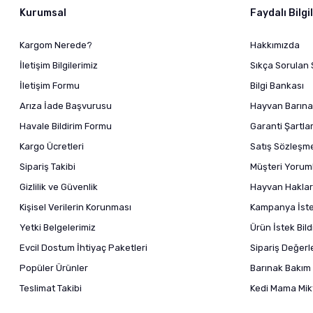
Kurumsal
Faydalı Bilgi
Kargom Nerede?
Hakkımızda
İletişim Bilgilerimiz
Sıkça Sorulan 
İletişim Formu
Bilgi Bankası
Arıza İade Başvurusu
Hayvan Barına
Havale Bildirim Formu
Garanti Şartlar
Kargo Ücretleri
Satış Sözleşm
Sipariş Takibi
Müşteri Yoruml
Gizlilik ve Güvenlik
Hayvan Haklar
Kişisel Verilerin Korunması
Kampanya İstek
Yetki Belgelerimiz
Ürün İstek Bil
Evcil Dostum İhtiyaç Paketleri
Sipariş Değer
Popüler Ürünler
Barınak Bakım 
Teslimat Takibi
Kedi Mama Mikt