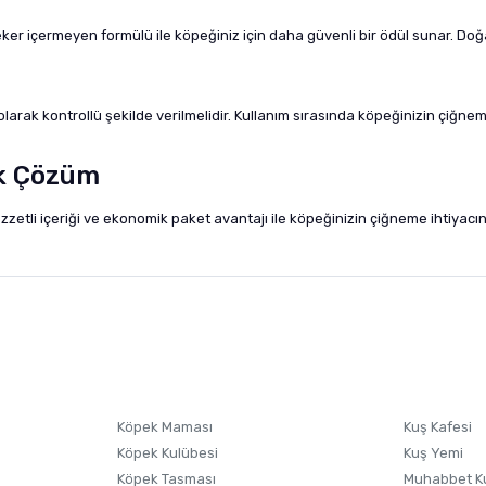
ker içermeyen formülü ile köpeğiniz için daha güvenli bir ödül sunar. Doğ
larak kontrollü şekilde verilmelidir. Kullanım sırasında köpeğinizin çiğn
ik Çözüm
zetli içeriği ve ekonomik paket avantajı ile köpeğinizin çiğneme ihtiyacını 
nularda yetersiz gördüğünüz noktaları öneri formunu kullanarak tarafımıza i
sonra ürüne yorum yapın, alışveriş puanı kazanın! Sorularınız için
Ürün hakkında henüz soru sorulmamış.
iletişim
Ürünü Satın Al ve Yorumla
Soru Sor
Köpek Maması
Kuş Kafesi
Köpek Kulübesi
Kuş Yemi
Köpek Tasması
Muhabbet K