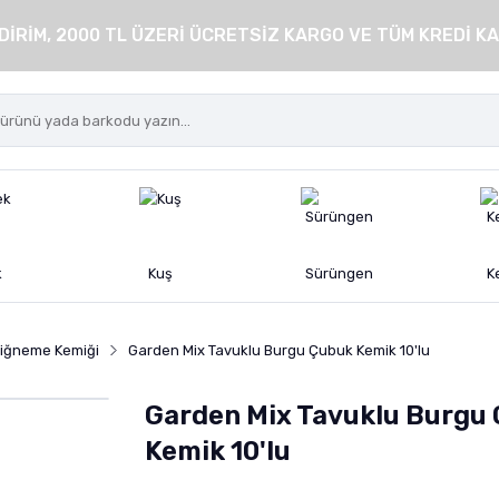
DİRİM, 2000 TL ÜZERİ ÜCRETSİZ KARGO VE TÜM KREDİ KA
k
Kuş
Sürüngen
K
iğneme Kemiği
Garden Mix Tavuklu Burgu Çubuk Kemik 10'lu
Garden Mix Tavuklu Burgu
Kemik 10'lu