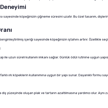
e Deneyimi
ı sayesinde köpeğinizin çiğneme süresini uzatır. Bu özel tasarım, dişleri
Oranı
inleştirilmiş içeriği sayesinde köpeğinizin iştahını artırır. Özellikle seçic
m
ı ile uzun süreli kullanım imkanı sağlar. Günlük ödül rutinine uygun yapıs
klı ırk köpeklerin kullanımına uygun bir yapı sunar. Dayanıklı formu saye
 diş yüzeyinde oluşan plak ve tartarın azaltılmasına yardımcı olur. Aynı 