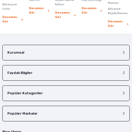
Kedi Evi
Köpek Taşıma
Kuş Oyuncağı
Ürün fiyatı diğer sitelerden daha pahalı.
Maması
Akvaryum
Kafesi
Devamını
Devamını
Isıtıcı
Advance
Bu ürüne benzer farklı alternatifler olmalı.
Gör
Devamını
Gör
Köpek Maması
Devamını
Gör
Gör
Devamını
Gör
Gönder
Kurumsal
Faydalı Bilgiler
Popüler Kategoriler
Popüler Markalar
Bize Ulaşın