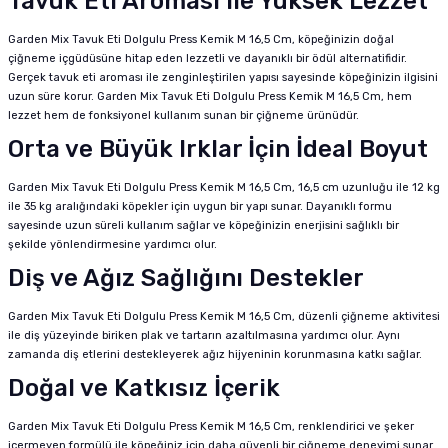
Tavuk Eti Aroması ile Yüksek Lezzet
Garden Mix Tavuk Eti Dolgulu Press Kemik M 16,5 Cm, köpeğinizin doğal
çiğneme içgüdüsüne hitap eden lezzetli ve dayanıklı bir ödül alternatifidir.
Gerçek tavuk eti aroması ile zenginleştirilen yapısı sayesinde köpeğinizin ilgisini
uzun süre korur. Garden Mix Tavuk Eti Dolgulu Press Kemik M 16,5 Cm, hem
lezzet hem de fonksiyonel kullanım sunan bir çiğneme ürünüdür.
Orta ve Büyük Irklar İçin İdeal Boyut
Garden Mix Tavuk Eti Dolgulu Press Kemik M 16,5 Cm, 16,5 cm uzunluğu ile 12 kg
ile 35 kg aralığındaki köpekler için uygun bir yapı sunar. Dayanıklı formu
sayesinde uzun süreli kullanım sağlar ve köpeğinizin enerjisini sağlıklı bir
şekilde yönlendirmesine yardımcı olur.
Diş ve Ağız Sağlığını Destekler
Garden Mix Tavuk Eti Dolgulu Press Kemik M 16,5 Cm, düzenli çiğneme aktivitesi
ile diş yüzeyinde biriken plak ve tartarın azaltılmasına yardımcı olur. Aynı
zamanda diş etlerini destekleyerek ağız hijyeninin korunmasına katkı sağlar.
Doğal ve Katkısız İçerik
Garden Mix Tavuk Eti Dolgulu Press Kemik M 16,5 Cm, renklendirici ve şeker
içermeyen formülü ile köpeğiniz için daha güvenli bir çiğneme deneyimi sunar.