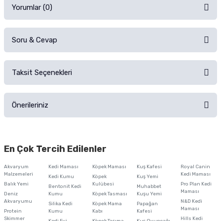
Yorumlar (0)
Soru & Cevap
Alışverişinizden sonra ürüne yorum yapın, alışveriş puanı kazanın!
Sorularınız için
iletişim formunu
kullanınız.
Taksit Seçenekleri
Ürün hakkında henüz soru sorulmamış.
Ürünü Satın Al ve Yorumla
Önerileriniz
Soru Sor
Bu ürünün fiyat bilgisi, resim, ürün açıklamalarında ve diğer konularda
yetersiz gördüğünüz noktaları öneri formunu kullanarak tarafımıza
En Çok Tercih Edilenler
iletebilirsiniz.
Görüş ve önerileriniz için teşekkür ederiz.
Akvaryum
Kedi Maması
Köpek Maması
Kuş Kafesi
Royal Canin
Malzemeleri
Kedi Maması
Kedi Kumu
Köpek
Kuş Yemi
Ürün resmi kalitesiz, bozuk veya görüntülenemiyor.
Balık Yemi
Kulübesi
Pro Plan Kedi
Bentonit Kedi
Muhabbet
Maması
Deniz
Kumu
Köpek Tasması
Kuşu Yemi
Ürün açıklamasında eksik bilgiler bulunuyor.
Akvaryumu
N&D Kedi
Silika Kedi
Köpek Mama
Papağan
Maması
Protein
Ürün bilgilerinde hatalar bulunuyor.
Kumu
Kabı
Kafesi
Skimmer
Hills Kedi