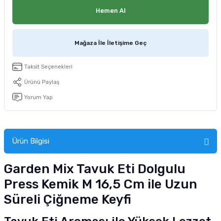
tucu
Sepeti
 Fırçası
Sump Filtre Malzemesi
Pro Plan Kedi Maması
Hemen Al
Pond Ürünleri
 Güvenlik Ürünleri
Akvaryum Ozon ve UV Ürünleri
Purina Kedi Maması
Mağaza İle İletişime Geç
manları
akım Ürünleri
Royal Canin Kedi Maması
Taksit Seçenekleri
lik ve Bakım Ürünleri
Ürünü Paylaş
Yorum Yap
uluk
 - Akvaryum Kumu
Ürün Bilgisi
 Parçaları
Garden Mix Tavuk Eti Dolgulu
e Malzemesi
Press Kemik M 16,5 Cm ile Uzun
Süreli Çiğneme Keyfi