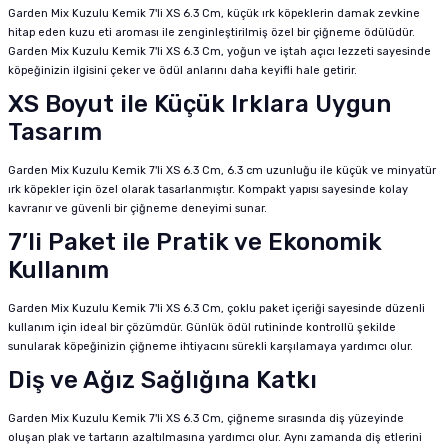
Garden Mix Kuzulu Kemik 7'li XS 6.3 Cm, küçük ırk köpeklerin damak zevkine
hitap eden kuzu eti aroması ile zenginleştirilmiş özel bir çiğneme ödülüdür.
Garden Mix Kuzulu Kemik 7'li XS 6.3 Cm, yoğun ve iştah açıcı lezzeti sayesinde
köpeğinizin ilgisini çeker ve ödül anlarını daha keyifli hale getirir.
XS Boyut ile Küçük Irklara Uygun
Tasarım
Garden Mix Kuzulu Kemik 7'li XS 6.3 Cm, 6.3 cm uzunluğu ile küçük ve minyatür
ırk köpekler için özel olarak tasarlanmıştır. Kompakt yapısı sayesinde kolay
kavranır ve güvenli bir çiğneme deneyimi sunar.
7’li Paket ile Pratik ve Ekonomik
Kullanım
Garden Mix Kuzulu Kemik 7'li XS 6.3 Cm, çoklu paket içeriği sayesinde düzenli
kullanım için ideal bir çözümdür. Günlük ödül rutininde kontrollü şekilde
sunularak köpeğinizin çiğneme ihtiyacını sürekli karşılamaya yardımcı olur.
Diş ve Ağız Sağlığına Katkı
Garden Mix Kuzulu Kemik 7'li XS 6.3 Cm, çiğneme sırasında diş yüzeyinde
oluşan plak ve tartarın azaltılmasına yardımcı olur. Aynı zamanda diş etlerini