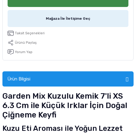
tucu
Sepeti
 Fırçası
Sump Filtre Malzemesi
Pro Plan Kedi Maması
Mağaza İle İletişime Geç
Pond Ürünleri
 Güvenlik Ürünleri
Akvaryum Ozon ve UV Ürünleri
Purina Kedi Maması
Taksit Seçenekleri
manları
akım Ürünleri
Royal Canin Kedi Maması
Ürünü Paylaş
lik ve Bakım Ürünleri
Yorum Yap
uluk
Ürün Bilgisi
 - Akvaryum Kumu
Garden Mix Kuzulu Kemik 7'li XS
 Parçaları
6.3 Cm ile Küçük Irklar İçin Doğal
e Malzemesi
Çiğneme Keyfi
Kuzu Eti Aroması ile Yoğun Lezzet