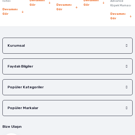
Devamını
Devamını
Isıtıcı
Advance
Bu ürüne benzer farklı alternatifler olmalı.
Gör
Devamını
Gör
Köpek Maması
Devamını
Gör
Gör
Devamını
Gör
Gönder
Kurumsal
Faydalı Bilgiler
Popüler Kategoriler
Popüler Markalar
Bize Ulaşın