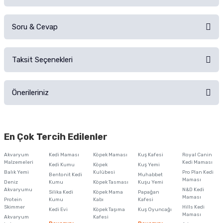
Soru & Cevap
Alışverişinizden sonra ürüne yorum yapın, alışveriş puanı kazanın!
Sorularınız için
iletişim formunu
kullanınız.
Taksit Seçenekleri
Ürün hakkında henüz soru sorulmamış.
Ürünü Satın Al ve Yorumla
Önerileriniz
Soru Sor
Bu ürünün fiyat bilgisi, resim, ürün açıklamalarında ve diğer konularda
yetersiz gördüğünüz noktaları öneri formunu kullanarak tarafımıza
En Çok Tercih Edilenler
iletebilirsiniz.
Görüş ve önerileriniz için teşekkür ederiz.
Akvaryum
Kedi Maması
Köpek Maması
Kuş Kafesi
Royal Canin
Malzemeleri
Kedi Maması
Kedi Kumu
Köpek
Kuş Yemi
Ürün resmi kalitesiz, bozuk veya görüntülenemiyor.
Balık Yemi
Kulübesi
Pro Plan Kedi
Bentonit Kedi
Muhabbet
Maması
Deniz
Kumu
Köpek Tasması
Kuşu Yemi
Ürün açıklamasında eksik bilgiler bulunuyor.
Akvaryumu
N&D Kedi
Silika Kedi
Köpek Mama
Papağan
Maması
Protein
Ürün bilgilerinde hatalar bulunuyor.
Kumu
Kabı
Kafesi
Skimmer
Hills Kedi
Kedi Evi
Köpek Taşıma
Kuş Oyuncağı
Ürün fiyatı diğer sitelerden daha pahalı.
Maması
Akvaryum
Kafesi