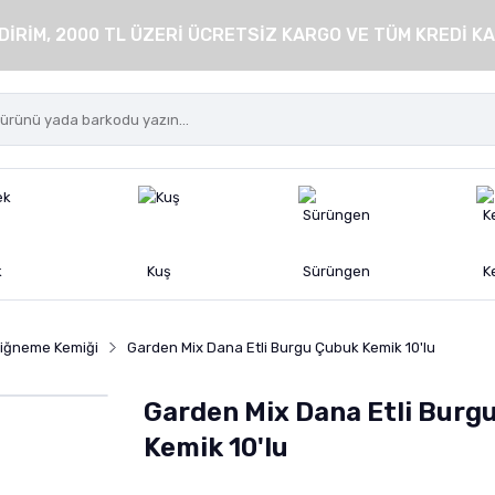
DİRİM, 2000 TL ÜZERİ ÜCRETSİZ KARGO VE TÜM KREDİ KA
k
Kuş
Sürüngen
K
iğneme Kemiği
Garden Mix Dana Etli Burgu Çubuk Kemik 10'lu
Garden Mix Dana Etli Burg
Kemik 10'lu