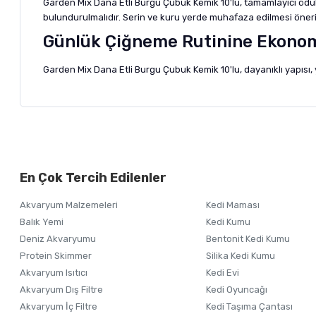
Garden Mix Dana Etli Burgu Çubuk Kemik 10'lu, tamamlayıcı ödül 
bulundurulmalıdır. Serin ve kuru yerde muhafaza edilmesi öneril
Günlük Çiğneme Rutinine Ekonom
Garden Mix Dana Etli Burgu Çubuk Kemik 10'lu, dayanıklı yapısı, 
Bu ürünün fiyat bilgisi, resim, ürün açıklamalarında ve diğer ko
Görüş ve önerileriniz için teşekkür ederiz.
Alışverişinizden 
En Çok Tercih Edilenler
Ürün resmi kalitesiz, bozuk veya görüntülenemiyor.
Akvaryum Malzemeleri
Kedi Maması
Ürün açıklamasında eksik bilgiler bulunuyor.
Balık Yemi
Kedi Kumu
Ürün bilgilerinde hatalar bulunuyor.
Deniz Akvaryumu
Bentonit Kedi Kumu
Ürün fiyatı diğer sitelerden daha pahalı.
Protein Skimmer
Silika Kedi Kumu
Akvaryum Isıtıcı
Kedi Evi
Bu ürüne benzer farklı alternatifler olmalı.
Akvaryum Dış Filtre
Kedi Oyuncağı
Akvaryum İç Filtre
Kedi Taşıma Çantası