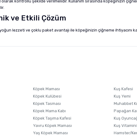
olarak kontrollü şekilde verilmelidir. Kullanım sırasında köpeğinizin çiğ
ir.
ik ve Etkili Çözüm
yoğun lezzeti ve çoklu paket avantajı ile köpeğinizin çiğneme ihtiyacını k
nularda yetersiz gördüğünüz noktaları öneri formunu kullanarak tarafımıza i
sonra ürüne yorum yapın, alışveriş puanı kazanın! Sorularınız için
Ürün hakkında henüz soru sorulmamış.
iletişim
Ürünü Satın Al ve Yorumla
Soru Sor
Köpek Maması
Kuş Kafesi
Köpek Kulübesi
Kuş Yemi
Köpek Tasması
Muhabbet K
Köpek Mama Kabı
Papağan Ka
Köpek Taşıma Kafesi
Kuş Oyunca
Yavru Köpek Maması
Kuş Vitamini
Yaş Köpek Maması
Hamster/Kem