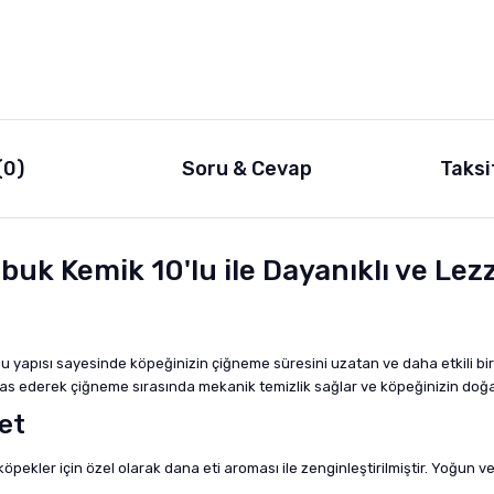
(0)
Soru & Cevap
Taksi
uk Kemik 10'lu ile Dayanıklı ve Le
u yapısı sayesinde köpeğinizin çiğneme süresini uzatan ve daha etkili b
mas ederek çiğneme sırasında mekanik temizlik sağlar ve köpeğinizin doğal
et
öpekler için özel olarak dana eti aroması ile zenginleştirilmiştir. Yoğun v