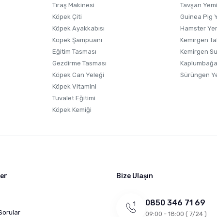
Tıraş Makinesi
Tavşan Yem
Köpek Çiti
Guinea Pig 
Köpek Ayakkabısı
Hamster Ye
Gönder
Köpek Şampuanı
Kemirgen Ta
Eğitim Tasması
Kemirgen S
Gezdirme Tasması
Kaplumbağa
Köpek Can Yeleği
Sürüngen Y
Köpek Vitamini
Tuvalet Eğitimi
Köpek Kemiği
ler
Bize Ulaşın
0850 346 71 69
Sorular
09:00 - 18:00 ( 7/24 )