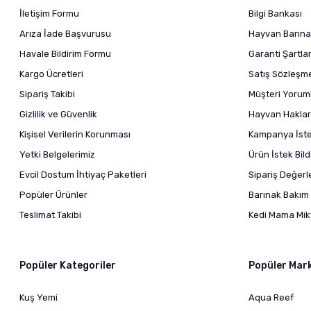
İletişim Formu
Bilgi Bankası
Arıza İade Başvurusu
Hayvan Barına
Havale Bildirim Formu
Garanti Şartlar
Kargo Ücretleri
Satış Sözleşm
Sipariş Takibi
Müşteri Yoruml
Gizlilik ve Güvenlik
Hayvan Haklar
Kişisel Verilerin Korunması
Kampanya İstek
Yetki Belgelerimiz
Ürün İstek Bil
Evcil Dostum İhtiyaç Paketleri
Sipariş Değer
Popüler Ürünler
Barınak Bakım 
Teslimat Takibi
Kedi Mama Mikt
Popüler Kategoriler
Popüler Mar
Kuş Yemi
Aqua Reef