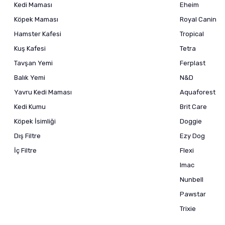
Kedi Maması
Eheim
Köpek Maması
Royal Canin
Hamster Kafesi
Tropical
Kuş Kafesi
Tetra
Tavşan Yemi
Ferplast
Balık Yemi
N&D
Yavru Kedi Maması
Aquaforest
Kedi Kumu
Brit Care
Köpek İsimliği
Doggie
Dış Filtre
Ezy Dog
İç Filtre
Flexi
Imac
Nunbell
Pawstar
Trixie