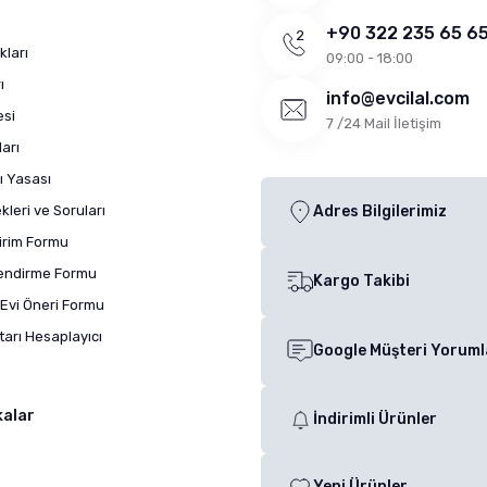
+90 322 235 65 6
kları
09:00 - 18:00
ı
info@evcilal.com
esi
7 /24 Mail İletişim
arı
ı Yasası
leri ve Soruları
Adres Bilgilerimiz
dirim Formu
lendirme Formu
Kargo Takibi
Evi Öneri Formu
arı Hesaplayıcı
Google Müşteri Yoruml
kalar
İndirimli Ürünler
Yeni Ürünler