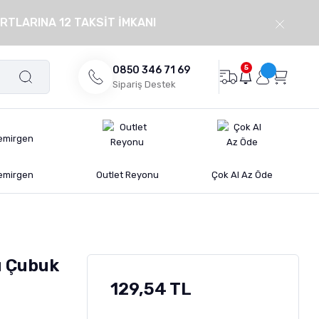
RTLARINA 12 TAKSİT İMKANI
5
0850 346 71 69
Sipariş Destek
emirgen
Outlet Reyonu
Çok Al Az Öde
u Çubuk
129,54 TL