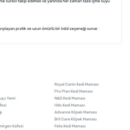
neme süreci takip edilmeli ve yanında her zaman taze içme suyu
arşılayan pratik ve uzun ömürlü bir ödül seçeneği sunar.
letebilirsiniz.
 formunu
kullanınız.
Royal Canin Kedi Maması
Pro Plan Kedi Maması
uşu Yemi
N&D Kedi Maması
fesi
Hills Kedi Maması
ğı
Advance Köpek Maması
Brit Care Köpek Maması
irgen Kafesi
Felix Kedi Maması