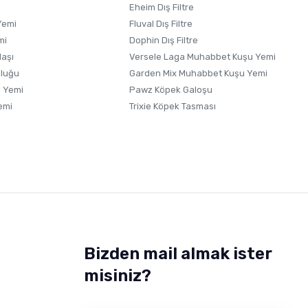
i
Eheim Dış Filtre
Yemi
Fluval Dış Filtre
mi
Dophin Dış Filtre
laşı
Versele Laga Muhabbet Kuşu Yemi
uluğu
Garden Mix Muhabbet Kuşu Yemi
 Yemi
Pawz Köpek Galoşu
emi
Trixie Köpek Tasması
Bizden mail almak ister
misiniz?