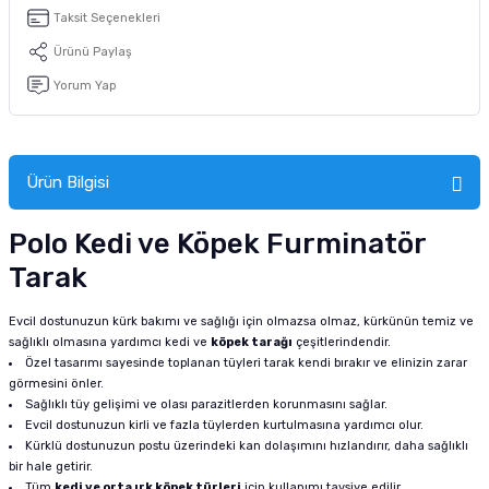
tucu
Sepeti
 Fırçası
Sump Filtre Malzemesi
Pro Plan Kedi Maması
Taksit Seçenekleri
Ürünü Paylaş
Pond Ürünleri
 Güvenlik Ürünleri
Akvaryum Ozon ve UV Ürünleri
Purina Kedi Maması
Yorum Yap
manları
akım Ürünleri
Royal Canin Kedi Maması
lik ve Bakım Ürünleri
Ürün Bilgisi
uluk
Polo Kedi ve Köpek Furminatör
Tarak
 - Akvaryum Kumu
Evcil dostunuzun kürk bakımı ve sağlığı için olmazsa olmaz, kürkünün temiz ve
 Parçaları
sağlıklı olmasına yardımcı kedi ve
köpek tarağı
çeşitlerindendir.
Özel tasarımı sayesinde toplanan tüyleri tarak kendi bırakır ve elinizin zarar
görmesini önler.
e Malzemesi
Sağlıklı tüy gelişimi ve olası parazitlerden korunmasını sağlar.
Evcil dostunuzun kirli ve fazla tüylerden kurtulmasına yardımcı olur.
Kürklü dostunuzun postu üzerindeki kan dolaşımını hızlandırır, daha sağlıklı
bir hale getirir.
Tüm
kedi ve orta ırk köpek türleri
için kullanımı tavsiye edilir.