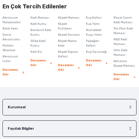
yetersiz gördüğünüz noktaları öneri formunu kullanarak tarafımıza
En Çok Tercih Edilenler
iletebilirsiniz.
Görüş ve önerileriniz için teşekkür ederiz.
Akvaryum
Kedi Maması
Köpek Maması
Kuş Kafesi
Royal Canin
Malzemeleri
Kedi Maması
Kedi Kumu
Köpek
Kuş Yemi
Ürün resmi kalitesiz, bozuk veya görüntülenemiyor.
Balık Yemi
Kulübesi
Pro Plan Kedi
Bentonit Kedi
Muhabbet
Maması
Deniz
Kumu
Köpek Tasması
Kuşu Yemi
Ürün açıklamasında eksik bilgiler bulunuyor.
Akvaryumu
N&D Kedi
Silika Kedi
Köpek Mama
Papağan
Maması
Protein
Ürün bilgilerinde hatalar bulunuyor.
Kumu
Kabı
Kafesi
Skimmer
Hills Kedi
Kedi Evi
Köpek Taşıma
Kuş Oyuncağı
Ürün fiyatı diğer sitelerden daha pahalı.
Maması
Akvaryum
Kafesi
Devamını
Devamını
Isıtıcı
Advance
Bu ürüne benzer farklı alternatifler olmalı.
Gör
Devamını
Gör
Köpek Maması
Devamını
Gör
Gör
Devamını
Gör
Gönder
Kurumsal
Faydalı Bilgiler