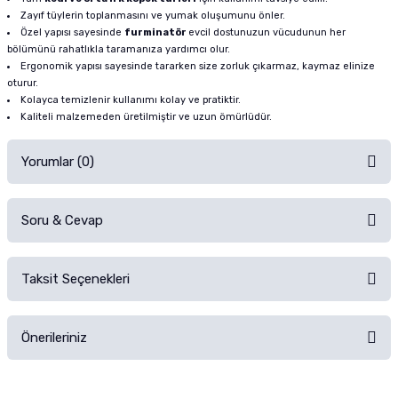
Zayıf tüylerin toplanmasını ve yumak oluşumunu önler.
Özel yapısı sayesinde
furminatör
evcil dostunuzun vücudunun her
bölümünü rahatlıkla taramanıza yardımcı olur.
Ergonomik yapısı sayesinde tararken size zorluk çıkarmaz, kaymaz elinize
oturur.
Kolayca temizlenir kullanımı kolay ve pratiktir.
Kaliteli malzemeden üretilmiştir ve uzun ömürlüdür.
Yorumlar (0)
Soru & Cevap
Alışverişinizden sonra ürüne yorum yapın, alışveriş puanı kazanın!
Sorularınız için
iletişim formunu
kullanınız.
Taksit Seçenekleri
Ürün hakkında henüz soru sorulmamış.
Ürünü Satın Al ve Yorumla
Önerileriniz
Soru Sor
Bu ürünün fiyat bilgisi, resim, ürün açıklamalarında ve diğer konularda