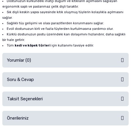
Dostunuzun kürkündeki inatçı düğüm ve kıtıkların açılmasını sağlayan
ergonomik saplı ve paslanmaz çelik dişli taraktır.
Sık dişli keskin yapısı sayesinde kıtık oluşmuş tüylerin kolaylıkla açılmasını
sağlar.
Sağlıklı tüy gelişimi ve olası parazitlerden korunmasını sağlar.
Evcil dostunuzun kirli ve fazla tüylerden kurtulmasına yardımcı olur.
Kürklü dostunuzun postu üzerindeki kan dolaşımını hızlandırır, daha sağlıklı
bir hale getirir.
Tüm
kedi ve köpek türleri
için kullanımı tavsiye edilir.
Yorumlar (0)
Soru & Cevap
Alışverişinizden sonra ürüne yorum yapın, alışveriş puanı kazanın!
Sorularınız için
iletişim formunu
kullanınız.
Taksit Seçenekleri
Ürün hakkında henüz soru sorulmamış.
Ürünü Satın Al ve Yorumla
Önerileriniz
Soru Sor