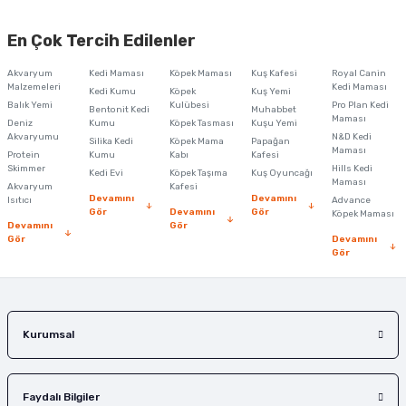
Bu ürünün fiyat bilgisi, resim, ürün açıklamalarında ve diğer konularda
yetersiz gördüğünüz noktaları öneri formunu kullanarak tarafımıza
En Çok Tercih Edilenler
iletebilirsiniz.
Görüş ve önerileriniz için teşekkür ederiz.
Akvaryum
Kedi Maması
Köpek Maması
Kuş Kafesi
Royal Canin
Malzemeleri
Kedi Maması
Kedi Kumu
Köpek
Kuş Yemi
Ürün resmi kalitesiz, bozuk veya görüntülenemiyor.
Balık Yemi
Kulübesi
Pro Plan Kedi
Bentonit Kedi
Muhabbet
Maması
Deniz
Kumu
Köpek Tasması
Kuşu Yemi
Ürün açıklamasında eksik bilgiler bulunuyor.
Akvaryumu
N&D Kedi
Silika Kedi
Köpek Mama
Papağan
Maması
Protein
Ürün bilgilerinde hatalar bulunuyor.
Kumu
Kabı
Kafesi
Skimmer
Hills Kedi
Kedi Evi
Köpek Taşıma
Kuş Oyuncağı
Ürün fiyatı diğer sitelerden daha pahalı.
Maması
Akvaryum
Kafesi
Devamını
Devamını
Isıtıcı
Advance
Bu ürüne benzer farklı alternatifler olmalı.
Gör
Devamını
Gör
Köpek Maması
Devamını
Gör
Gör
Devamını
Gör
Gönder
Kurumsal
Faydalı Bilgiler