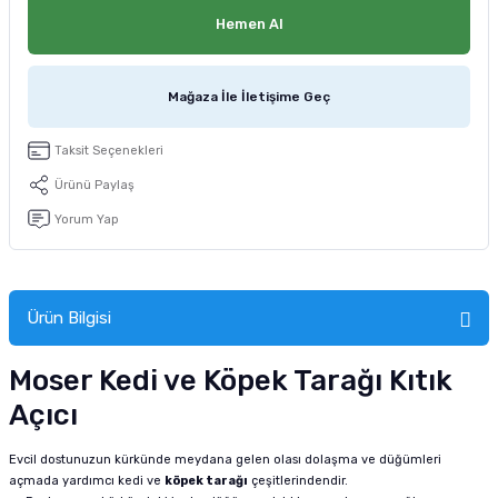
tucu
Sepeti
 Fırçası
Sump Filtre Malzemesi
Pro Plan Kedi Maması
Hemen Al
Pond Ürünleri
 Güvenlik Ürünleri
Akvaryum Ozon ve UV Ürünleri
Purina Kedi Maması
Mağaza İle İletişime Geç
manları
akım Ürünleri
Royal Canin Kedi Maması
Taksit Seçenekleri
lik ve Bakım Ürünleri
Ürünü Paylaş
Yorum Yap
uluk
 - Akvaryum Kumu
Ürün Bilgisi
 Parçaları
Moser Kedi ve Köpek Tarağı Kıtık
e Malzemesi
Açıcı
Evcil dostunuzun kürkünde meydana gelen olası dolaşma ve düğümleri
açmada yardımcı kedi ve
köpek tarağı
çeşitlerindendir.