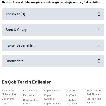
Üretici firma stoklarına göre , renk ve görsel değişkenlik gösterebilir.
Yorumlar (0)
Soru & Cevap
Alışverişinizden sonra ürüne yorum yapın, alışveriş puanı kazanın!
Sorularınız için
iletişim formunu
kullanınız.
Taksit Seçenekleri
Ürün hakkında henüz soru sorulmamış.
Ürünü Satın Al ve Yorumla
Önerileriniz
Soru Sor
Bu ürünün fiyat bilgisi, resim, ürün açıklamalarında ve diğer konularda
yetersiz gördüğünüz noktaları öneri formunu kullanarak tarafımıza
En Çok Tercih Edilenler
iletebilirsiniz.
Görüş ve önerileriniz için teşekkür ederiz.
Akvaryum
Kedi Maması
Köpek Maması
Kuş Kafesi
Royal Canin
Malzemeleri
Kedi Maması
Kedi Kumu
Köpek
Kuş Yemi
Ürün resmi kalitesiz, bozuk veya görüntülenemiyor.
Balık Yemi
Kulübesi
Pro Plan Kedi
Bentonit Kedi
Muhabbet
Maması
Deniz
Kumu
Köpek Tasması
Kuşu Yemi
Ürün açıklamasında eksik bilgiler bulunuyor.