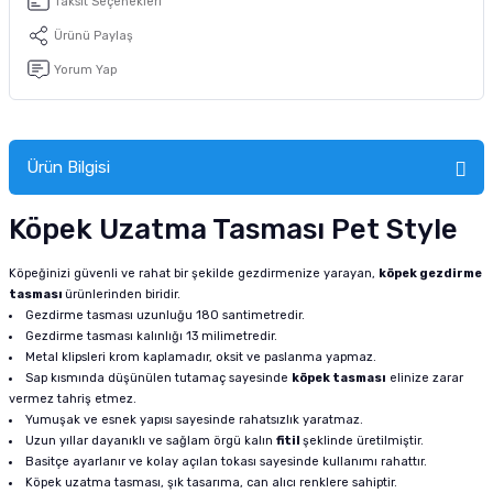
Taksit Seçenekleri
tucu
Sepeti
 Fırçası
Sump Filtre Malzemesi
Pro Plan Kedi Maması
Ürünü Paylaş
Yorum Yap
Pond Ürünleri
 Güvenlik Ürünleri
Akvaryum Ozon ve UV Ürünleri
Purina Kedi Maması
manları
akım Ürünleri
Royal Canin Kedi Maması
Ürün Bilgisi
lik ve Bakım Ürünleri
Köpek Uzatma Tasması Pet Style
uluk
Köpeğinizi güvenli ve rahat bir şekilde gezdirmenize yarayan,
köpek gezdirme
 - Akvaryum Kumu
tasması
ürünlerinden biridir.
Gezdirme tasması uzunluğu 180 santimetredir.
Gezdirme tasması kalınlığı 13 milimetredir.
 Parçaları
Metal klipsleri krom kaplamadır, oksit ve paslanma yapmaz.
Sap kısmında düşünülen tutamaç sayesinde
köpek tasması
elinize zarar
e Malzemesi
vermez tahriş etmez.
Yumuşak ve esnek yapısı sayesinde rahatsızlık yaratmaz.
Uzun yıllar dayanıklı ve sağlam örgü kalın
fitil
şeklinde üretilmiştir.
Basitçe ayarlanır ve kolay açılan tokası sayesinde kullanımı rahattır.
Köpek uzatma tasması, şık tasarıma, can alıcı renklere sahiptir.