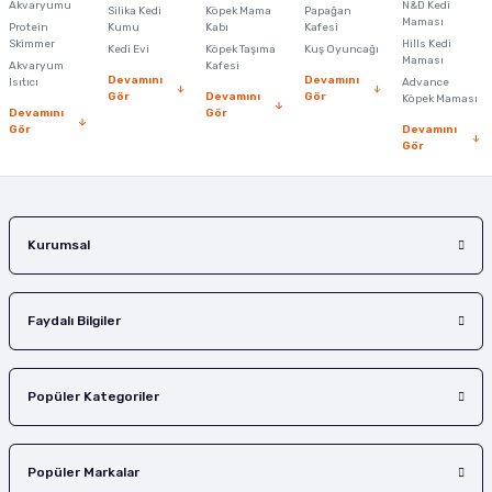
Akvaryumu
N&D Kedi
Silika Kedi
Köpek Mama
Papağan
Maması
Protein
Ürün bilgilerinde hatalar bulunuyor.
Kumu
Kabı
Kafesi
Skimmer
Hills Kedi
Kedi Evi
Köpek Taşıma
Kuş Oyuncağı
Ürün fiyatı diğer sitelerden daha pahalı.
Maması
Akvaryum
Kafesi
Devamını
Devamını
Isıtıcı
Advance
Bu ürüne benzer farklı alternatifler olmalı.
Gör
Devamını
Gör
Köpek Maması
Devamını
Gör
Gör
Devamını
Gör
Gönder
Kurumsal
Faydalı Bilgiler
Popüler Kategoriler
Popüler Markalar