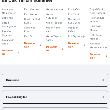
En Çok Tercih Edilenler
iletebilirsiniz.
Görüş ve önerileriniz için teşekkür ederiz.
Akvaryum
Kedi Maması
Köpek Maması
Kuş Kafesi
Royal Canin
Malzemeleri
Kedi Maması
Kedi Kumu
Köpek
Kuş Yemi
Ürün resmi kalitesiz, bozuk veya görüntülenemiyor.
Balık Yemi
Kulübesi
Pro Plan Kedi
Bentonit Kedi
Muhabbet
Maması
Deniz
Kumu
Köpek Tasması
Kuşu Yemi
Ürün açıklamasında eksik bilgiler bulunuyor.
Akvaryumu
N&D Kedi
Silika Kedi
Köpek Mama
Papağan
Maması
Protein
Ürün bilgilerinde hatalar bulunuyor.
Kumu
Kabı
Kafesi
Skimmer
Hills Kedi
Kedi Evi
Köpek Taşıma
Kuş Oyuncağı
Ürün fiyatı diğer sitelerden daha pahalı.
Maması
Akvaryum
Kafesi
Devamını
Devamını
Isıtıcı
Advance
Bu ürüne benzer farklı alternatifler olmalı.
Gör
Devamını
Gör
Köpek Maması
Devamını
Gör
Gör
Devamını
Gör
Gönder
Kurumsal
Faydalı Bilgiler