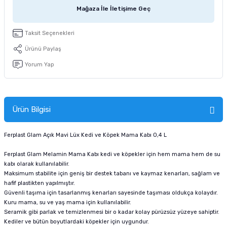
tucu
Sepeti
 Fırçası
Sump Filtre Malzemesi
Pro Plan Kedi Maması
Mağaza İle İletişime Geç
Pond Ürünleri
 Güvenlik Ürünleri
Akvaryum Ozon ve UV Ürünleri
Purina Kedi Maması
Taksit Seçenekleri
Ürünü Paylaş
manları
akım Ürünleri
Royal Canin Kedi Maması
Yorum Yap
lik ve Bakım Ürünleri
uluk
Ürün Bilgisi
 - Akvaryum Kumu
Ferplast Glam Açık Mavi Lüx Kedi ve Köpek Mama Kabı 0,4 L
Ferplast Glam Melamin Mama Kabı kedi ve köpekler için hem mama hem de su
 Parçaları
kabı olarak kullanılabilir.
Maksimum stabilite için geniş bir destek tabanı ve kaymaz kenarları, sağlam ve
e Malzemesi
hafif plastikten yapılmıştır.
Güvenli taşıma için tasarlanmış kenarları sayesinde taşıması oldukça kolaydır.
Kuru mama, su ve yaş mama için kullanılabilir.
Seramik gibi parlak ve temizlenmesi bir o kadar kolay pürüzsüz yüzeye sahiptir.
Kediler ve bütün boyutlardaki köpekler için uygundur.