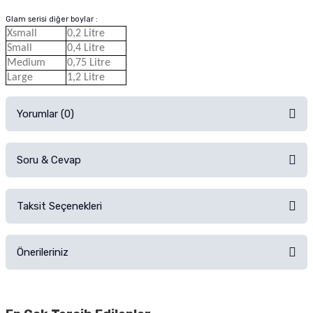
Glam serisi diğer boylar :
Xsmall
0,2 Litre
Small
0,4 Litre
Medium
0,75 Litre
Large
1,2 Litre
Yorumlar (0)
Soru & Cevap
Alışverişinizden sonra ürüne yorum yapın, alışveriş puanı kazanın!
Sorularınız için
iletişim formunu
kullanınız.
Taksit Seçenekleri
Ürün hakkında henüz soru sorulmamış.
Ürünü Satın Al ve Yorumla
Önerileriniz
Soru Sor
Bu ürünün fiyat bilgisi, resim, ürün açıklamalarında ve diğer konularda
yetersiz gördüğünüz noktaları öneri formunu kullanarak tarafımıza