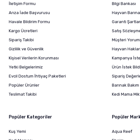
İletişim Formu
Bilgi Bankası
Arıza İade Başvurusu
Hayvan Barına
Havale Bildirim Formu
Garanti Şartlar
Kargo Ücretleri
Satış Sözleşm
Sipariş Takibi
Müşteri Yoruml
Gizlilik ve Güvenlik
Hayvan Haklar
Kişisel Verilerin Korunması
Kampanya İstek
Yetki Belgelerimiz
Ürün İstek Bil
Evcil Dostum İhtiyaç Paketleri
Sipariş Değer
Popüler Ürünler
Barınak Bakım 
Teslimat Takibi
Kedi Mama Mikt
Popüler Kategoriler
Popüler Mar
Kuş Yemi
Aqua Reef