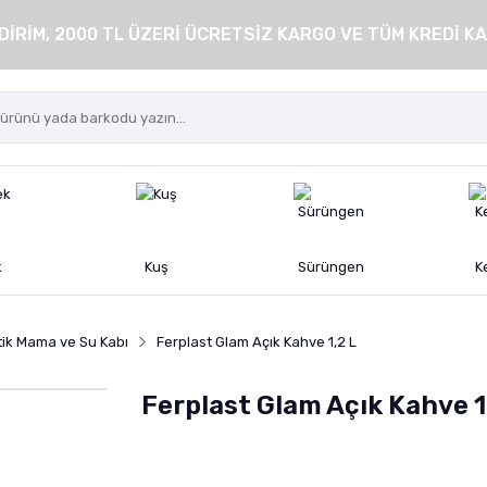
DİRİM, 2000 TL ÜZERİ ÜCRETSİZ KARGO VE TÜM KREDİ KA
k
Kuş
Sürüngen
K
tik Mama ve Su Kabı
Ferplast Glam Açık Kahve 1,2 L
Ferplast Glam Açık Kahve 1