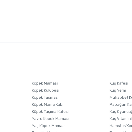
nularda yetersiz gördüğünüz noktaları öneri formunu kullanarak tarafımıza i
sonra ürüne yorum yapın, alışveriş puanı kazanın! Sorularınız için
Ürün hakkında henüz soru sorulmamış.
iletişim
Ürünü Satın Al ve Yorumla
Soru Sor
Köpek Maması
Kuş Kafesi
Köpek Kulübesi
Kuş Yemi
Köpek Tasması
Muhabbet K
Köpek Mama Kabı
Papağan Ka
Köpek Taşıma Kafesi
Kuş Oyunca
Yavru Köpek Maması
Kuş Vitamini
Yaş Köpek Maması
Hamster/Kem