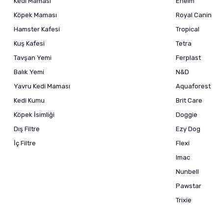
Kedi Maması
Eheim
Köpek Maması
Royal Canin
Hamster Kafesi
Tropical
Kuş Kafesi
Tetra
Tavşan Yemi
Ferplast
Balık Yemi
N&D
Yavru Kedi Maması
Aquaforest
Kedi Kumu
Brit Care
Köpek İsimliği
Doggie
Dış Filtre
Ezy Dog
İç Filtre
Flexi
Imac
Nunbell
Pawstar
Trixie