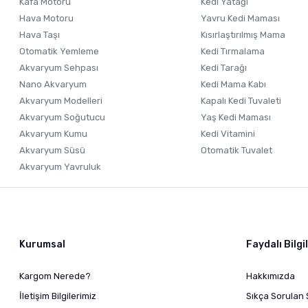
Kafa Motoru
Kedi Yatağı
Hava Motoru
Yavru Kedi Maması
Hava Taşı
Kısırlaştırılmış Mama
Otomatik Yemleme
Kedi Tırmalama
Akvaryum Sehpası
Kedi Tarağı
Nano Akvaryum
Kedi Mama Kabı
Akvaryum Modelleri
Kapalı Kedi Tuvaleti
Akvaryum Soğutucu
Yaş Kedi Maması
Akvaryum Kumu
Kedi Vitamini
Akvaryum Süsü
Otomatik Tuvalet
Akvaryum Yavruluk
Kurumsal
Faydalı Bilgi
Kargom Nerede?
Hakkımızda
İletişim Bilgilerimiz
Sıkça Sorulan 