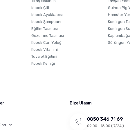
Tıraş Makinesi
Tavşan Yem
Köpek Çiti
Guinea Pig 
Köpek Ayakkabısı
Hamster Ye
Gönder
Köpek Şampuanı
Kemirgen Ta
Eğitim Tasması
Kemirgen S
Gezdirme Tasması
Kaplumbağa
Köpek Can Yeleği
Sürüngen Y
Köpek Vitamini
Tuvalet Eğitimi
Köpek Kemiği
ler
Bize Ulaşın
0850 346 71 69
Sorular
09:00 - 18:00 ( 7/24 )