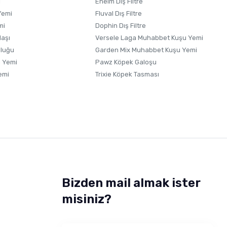
i
Eheim Dış Filtre
Yemi
Fluval Dış Filtre
mi
Dophin Dış Filtre
laşı
Versele Laga Muhabbet Kuşu Yemi
uluğu
Garden Mix Muhabbet Kuşu Yemi
 Yemi
Pawz Köpek Galoşu
emi
Trixie Köpek Tasması
Bizden mail almak ister
misiniz?