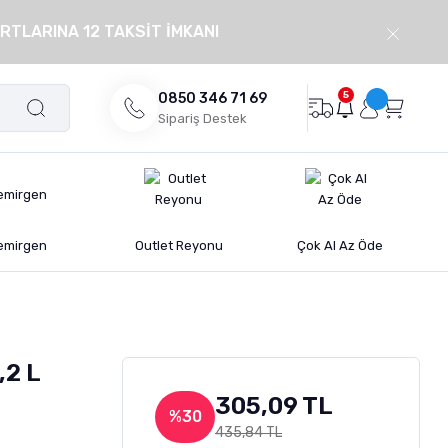
RTLARINA 12 TAKSİT İMKANI
5
0850 346 71 69
Sipariş Destek
emirgen
Outlet Reyonu
Çok Al Az Öde
,2 L
305,09 TL
%30
435,84 TL