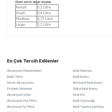
Glam serisi diğer boylar :
Xsmall
0,2 Litre
Small
0,4 Litre
Medium
0,75 Litre
Large
1,2 Litre
Bu ürünün fiyat bilgisi, resim, ürün açıklamalarında ve diğer ko
Görüş ve önerileriniz için teşekkür ederiz.
Alışverişinizden 
En Çok Tercih Edilenler
Ürün resmi kalitesiz, bozuk veya görüntülenemiyor.
Akvaryum Malzemeleri
Kedi Maması
Ürün açıklamasında eksik bilgiler bulunuyor.
Balık Yemi
Kedi Kumu
Ürün bilgilerinde hatalar bulunuyor.
Deniz Akvaryumu
Bentonit Kedi Kumu
Ürün fiyatı diğer sitelerden daha pahalı.
Protein Skimmer
Silika Kedi Kumu
Akvaryum Isıtıcı
Kedi Evi
Bu ürüne benzer farklı alternatifler olmalı.
Akvaryum Dış Filtre
Kedi Oyuncağı
Akvaryum İç Filtre
Kedi Taşıma Çantası