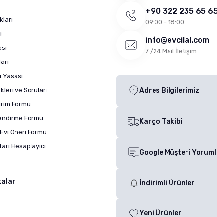
+90 322 235 65 6
kları
09:00 - 18:00
ı
info@evcilal.com
esi
7 /24 Mail İletişim
arı
ı Yasası
leri ve Soruları
Adres Bilgilerimiz
dirim Formu
lendirme Formu
Kargo Takibi
Evi Öneri Formu
arı Hesaplayıcı
Google Müşteri Yoruml
kalar
İndirimli Ürünler
Yeni Ürünler