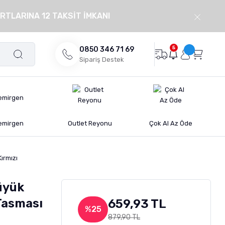
RTLARINA 12 TAKSİT İMKANI
5
0850 346 71 69
Sipariş Destek
emirgen
Outlet Reyonu
Çok Al Az Öde
ırmızı
üyük
Tasması
659,93 TL
%25
879,90 TL