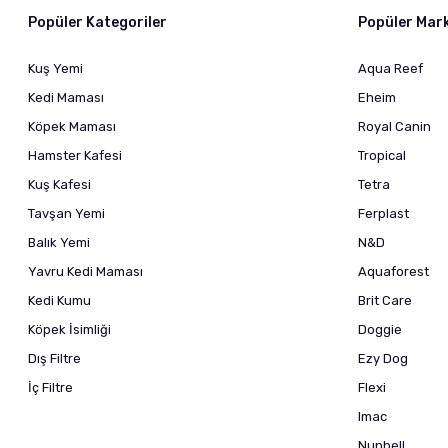
Popüler Kategoriler
Popüler Mar
Kuş Yemi
Aqua Reef
Kedi Maması
Eheim
Köpek Maması
Royal Canin
Hamster Kafesi
Tropical
Kuş Kafesi
Tetra
Tavşan Yemi
Ferplast
Balık Yemi
N&D
Yavru Kedi Maması
Aquaforest
Kedi Kumu
Brit Care
Köpek İsimliği
Doggie
Dış Filtre
Ezy Dog
İç Filtre
Flexi
Imac
Nunbell