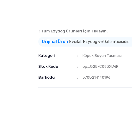
Tüm Ezydog Ürünleri İçin Tıklayın.
Orijinal Ürün
Evcilal, Ezydog yetkili satıcısıdır.
Kategori
Köpek Boyun Tasması
Stok Kodu
op_825-C093XLWR
Barkodu
5708214140196