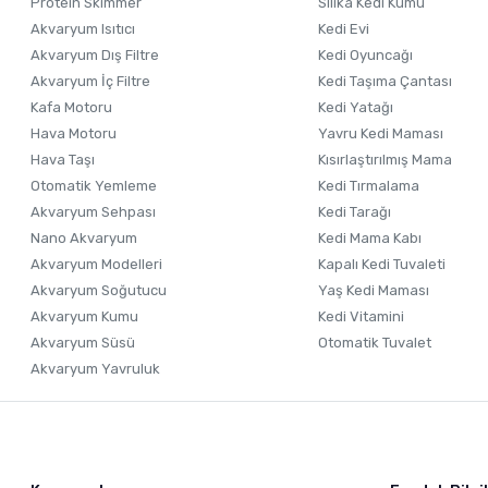
Ürün fiyatı diğer sitelerden daha pahalı.
Protein Skimmer
Silika Kedi Kumu
Akvaryum Isıtıcı
Kedi Evi
Bu ürüne benzer farklı alternatifler olmalı.
Akvaryum Dış Filtre
Kedi Oyuncağı
Akvaryum İç Filtre
Kedi Taşıma Çantası
Kafa Motoru
Kedi Yatağı
Hava Motoru
Yavru Kedi Maması
Hava Taşı
Kısırlaştırılmış Mama
Otomatik Yemleme
Kedi Tırmalama
Akvaryum Sehpası
Kedi Tarağı
Nano Akvaryum
Kedi Mama Kabı
Akvaryum Modelleri
Kapalı Kedi Tuvaleti
Akvaryum Soğutucu
Yaş Kedi Maması
Akvaryum Kumu
Kedi Vitamini
Akvaryum Süsü
Otomatik Tuvalet
Akvaryum Yavruluk