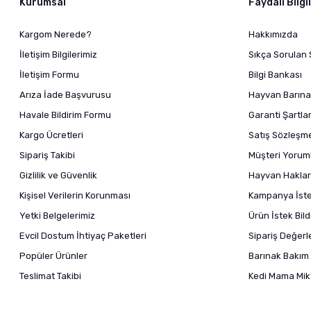
Kurumsal
Faydalı Bilgi
Kargom Nerede?
Hakkımızda
İletişim Bilgilerimiz
Sıkça Sorulan 
İletişim Formu
Bilgi Bankası
Arıza İade Başvurusu
Hayvan Barına
Havale Bildirim Formu
Garanti Şartlar
Kargo Ücretleri
Satış Sözleşm
Sipariş Takibi
Müşteri Yoruml
Gizlilik ve Güvenlik
Hayvan Haklar
Kişisel Verilerin Korunması
Kampanya İstek
Yetki Belgelerimiz
Ürün İstek Bil
Evcil Dostum İhtiyaç Paketleri
Sipariş Değer
Popüler Ürünler
Barınak Bakım 
Teslimat Takibi
Kedi Mama Mikt