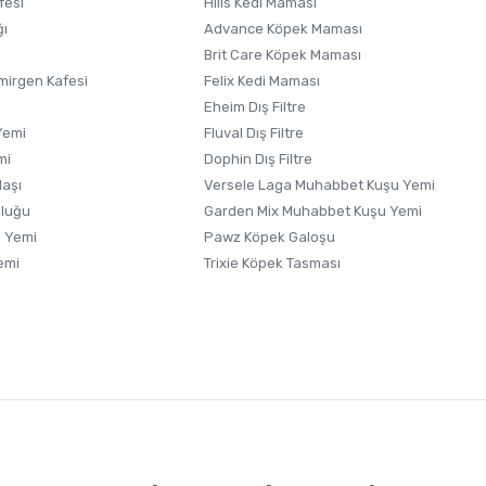
fesi
Hills Kedi Maması
ğı
Advance Köpek Maması
Brit Care Köpek Maması
irgen Kafesi
Felix Kedi Maması
i
Eheim Dış Filtre
Yemi
Fluval Dış Filtre
mi
Dophin Dış Filtre
laşı
Versele Laga Muhabbet Kuşu Yemi
uluğu
Garden Mix Muhabbet Kuşu Yemi
 Yemi
Pawz Köpek Galoşu
emi
Trixie Köpek Tasması