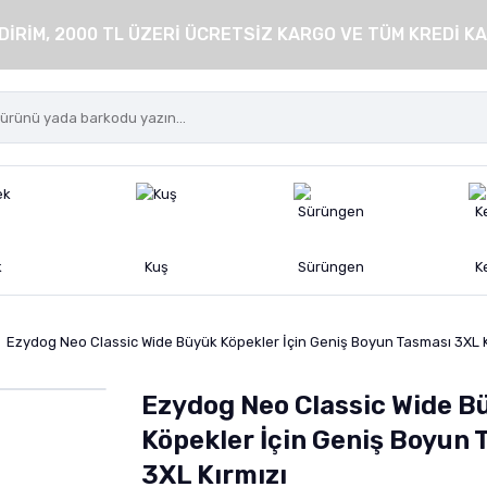
DİRİM, 2000 TL ÜZERİ ÜCRETSİZ KARGO VE TÜM KREDİ KA
k
Kuş
Sürüngen
K
Ezydog Neo Classic Wide Büyük Köpekler İçin Geniş Boyun Tasması 3XL K
Ezydog Neo Classic Wide B
Köpekler İçin Geniş Boyun 
3XL Kırmızı