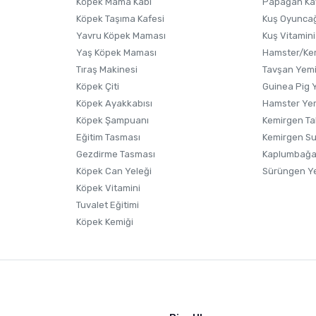
Köpek Mama Kabı
Papağan Ka
Köpek Taşıma Kafesi
Kuş Oyunca
Yavru Köpek Maması
Kuş Vitamini
Yaş Köpek Maması
Hamster/Kem
Tıraş Makinesi
Tavşan Yem
Köpek Çiti
Guinea Pig 
Köpek Ayakkabısı
Hamster Ye
Gönder
Köpek Şampuanı
Kemirgen Ta
Eğitim Tasması
Kemirgen S
Gezdirme Tasması
Kaplumbağa
Köpek Can Yeleği
Sürüngen Y
Köpek Vitamini
Tuvalet Eğitimi
Köpek Kemiği