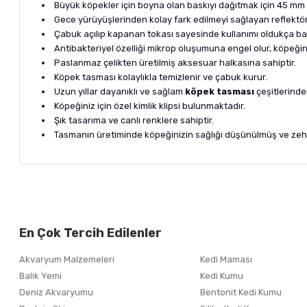
Büyük köpekler için boyna olan baskıyı dağıtmak için 45 mm 
Gece yürüyüşlerinden kolay fark edilmeyi sağlayan reflektör 
Çabuk açılıp kapanan tokası sayesinde kullanımı oldukça basi
Antibakteriyel özelliği mikrop oluşumuna engel olur, köpeğini
Paslanmaz çelikten üretilmiş aksesuar halkasına sahiptir.
Köpek tasması kolaylıkla temizlenir ve çabuk kurur.
Uzun yıllar dayanıklı ve sağlam
köpek tasması
çeşitlerinden
Köpeğiniz için özel kimlik klipsi bulunmaktadır.
Şık tasarıma ve canlı renklere sahiptir.
Tasmanın üretiminde köpeğinizin sağlığı düşünülmüş ve zehir
Bu ürünün fiyat bilgisi, resim, ürün açıklamalarında ve diğer ko
Görüş ve önerileriniz için teşekkür ederiz.
Alışverişinizden 
En Çok Tercih Edilenler
Ürün resmi kalitesiz, bozuk veya görüntülenemiyor.
Akvaryum Malzemeleri
Kedi Maması
Ürün açıklamasında eksik bilgiler bulunuyor.
Balık Yemi
Kedi Kumu
Ürün bilgilerinde hatalar bulunuyor.
Deniz Akvaryumu
Bentonit Kedi Kumu