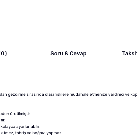
(0)
Soru & Cevap
Taksi
olan gezdirme sırasında olası risklere müdahale etmenize yardımcı ve kö
den üretilmiştir.
ir.
kolayca ayarlanabilir.
z etmez, tahriş ve boğma yapmaz.