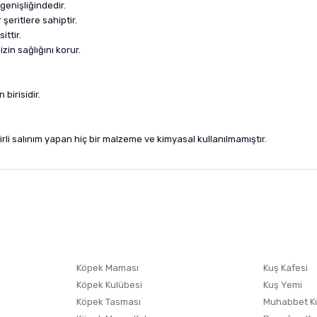
genişliğindedir.
şeritlere sahiptir.
ttir.
zin sağlığını korur.
 birisidir.
li salınım yapan hiç bir malzeme ve kimyasal kullanılmamıştır.
nularda yetersiz gördüğünüz noktaları öneri formunu kullanarak tarafımıza i
sonra ürüne yorum yapın, alışveriş puanı kazanın! Sorularınız için
Ürün hakkında henüz soru sorulmamış.
iletişim
Ürünü Satın Al ve Yorumla
Soru Sor
Köpek Maması
Kuş Kafesi
Köpek Kulübesi
Kuş Yemi
Köpek Tasması
Muhabbet K