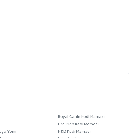
letebilirsiniz.
 formunu
kullanınız.
Royal Canin Kedi Maması
Pro Plan Kedi Maması
uşu Yemi
N&D Kedi Maması