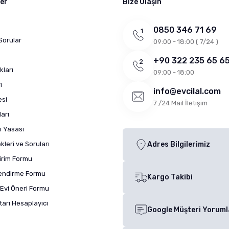
ler
Bize Ulaşın
0850 346 71 69
Sorular
09:00 - 18:00 ( 7/24 )
+90 322 235 65 6
kları
09:00 - 18:00
ı
info@evcilal.com
esi
7 /24 Mail İletişim
arı
ı Yasası
leri ve Soruları
Adres Bilgilerimiz
dirim Formu
lendirme Formu
Kargo Takibi
Evi Öneri Formu
arı Hesaplayıcı
Google Müşteri Yoruml