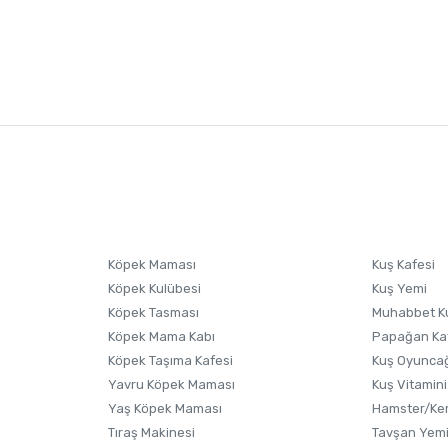
nularda yetersiz gördüğünüz noktaları öneri formunu kullanarak tarafımıza i
sonra ürüne yorum yapın, alışveriş puanı kazanın! Sorularınız için
Ürün hakkında henüz soru sorulmamış.
iletişim
Ürünü Satın Al ve Yorumla
Soru Sor
Köpek Maması
Kuş Kafesi
Köpek Kulübesi
Kuş Yemi
Köpek Tasması
Muhabbet K
Köpek Mama Kabı
Papağan Ka
Köpek Taşıma Kafesi
Kuş Oyunca
Yavru Köpek Maması
Kuş Vitamini
Yaş Köpek Maması
Hamster/Kem
Tıraş Makinesi
Tavşan Yem