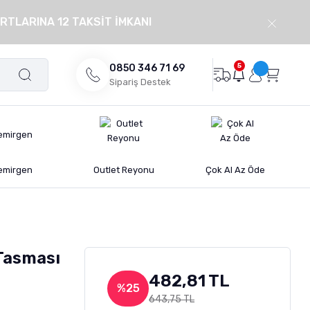
RTLARINA 12 TAKSİT İMKANI
5
0850 346 71 69
Sipariş Destek
emirgen
Outlet Reyonu
Çok Al Az Öde
Tasması
482,81 TL
%25
643,75 TL