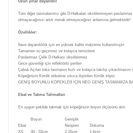
Uzun yıllar dayanıklı!
Tüm diğer tasmalarımız gibi D-Halkaları oksitlenmeyen paslanmaz ç
olmayacağınızı artık merak etmeyeceğiniz anlamına gelmektedir!
Özellikler:
İlave dayanıklılık için en yüksek kalite malzeme kullanılmıştır
Tamamen su geçirmez ve kolayca temizlenir
Paslanmaz Çelik D-Halkası oksitlenmez
Gece güvenliği için reflektörlü şeritler
Çabuk Açılan toka tasmanın hızlı ve kolayca takılıp çıkarılmasını 
Köpeğinizin Kimlik etiketine sıkıca iliştirilen Kimlik klipsi
GENİŞ BOYUNLU KÖPEKLER İÇİN NEO GENİŞ TASMAMIZA BA
Ebat ve Takma Talimatları
En uygun şekilde takmak için köpeğinizin boyun ölçüsünü alın.
Boyun
Genişlik
Ebat
Neopren
Dokuma
XS
30 - 33cm
2.25cm
1.6cm