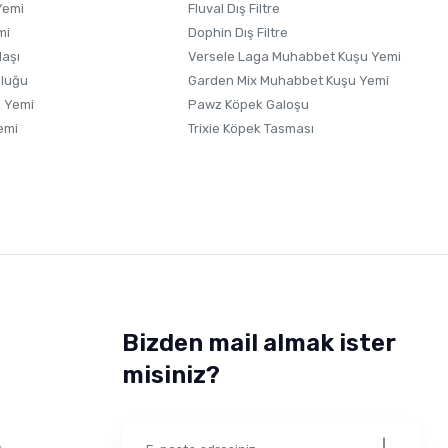
Yemi
Fluval Dış Filtre
mi
Dophin Dış Filtre
laşı
Versele Laga Muhabbet Kuşu Yemi
uluğu
Garden Mix Muhabbet Kuşu Yemi
 Yemi
Pawz Köpek Galoşu
emi
Trixie Köpek Tasması
Bizden mail almak ister
misiniz?