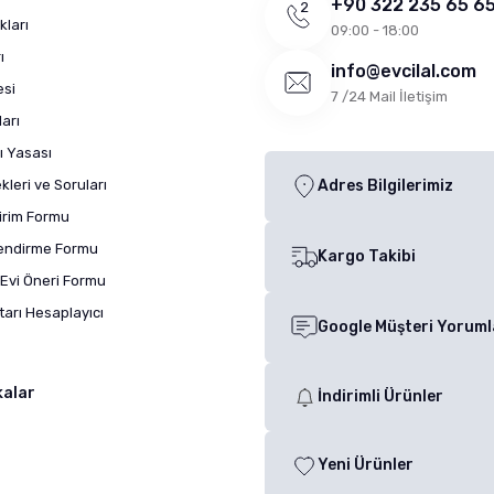
+90 322 235 65 6
kları
09:00 - 18:00
ı
info@evcilal.com
esi
7 /24 Mail İletişim
arı
ı Yasası
leri ve Soruları
Adres Bilgilerimiz
dirim Formu
lendirme Formu
Kargo Takibi
Evi Öneri Formu
arı Hesaplayıcı
Google Müşteri Yoruml
kalar
İndirimli Ürünler
Yeni Ürünler