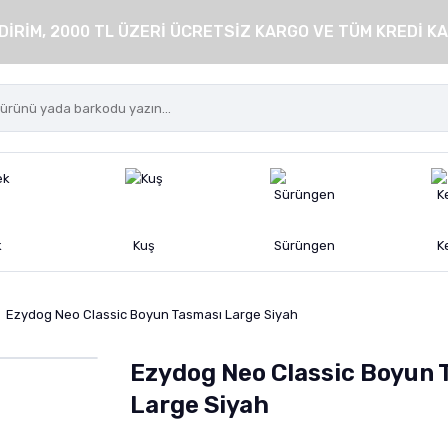
DİRİM, 2000 TL ÜZERİ ÜCRETSİZ KARGO VE TÜM KREDİ KA
k
Kuş
Sürüngen
K
Ezydog Neo Classic Boyun Tasması Large Siyah
Ezydog Neo Classic Boyun 
Large Siyah