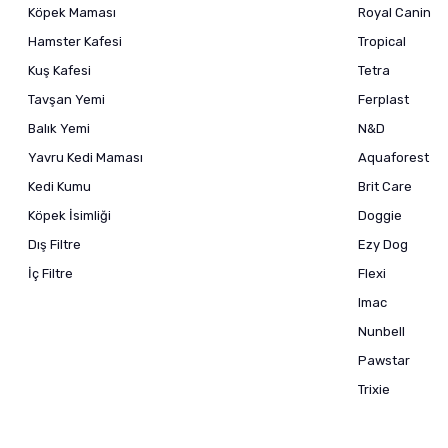
Köpek Maması
Royal Canin
Hamster Kafesi
Tropical
Kuş Kafesi
Tetra
Tavşan Yemi
Ferplast
Balık Yemi
N&D
Yavru Kedi Maması
Aquaforest
Kedi Kumu
Brit Care
Köpek İsimliği
Doggie
Dış Filtre
Ezy Dog
İç Filtre
Flexi
Imac
Nunbell
Pawstar
Trixie