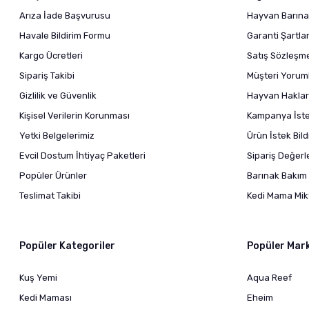
Arıza İade Başvurusu
Hayvan Barına
Havale Bildirim Formu
Garanti Şartlar
Kargo Ücretleri
Satış Sözleşm
Sipariş Takibi
Müşteri Yoruml
Gizlilik ve Güvenlik
Hayvan Haklar
Kişisel Verilerin Korunması
Kampanya İstek
Yetki Belgelerimiz
Ürün İstek Bil
Evcil Dostum İhtiyaç Paketleri
Sipariş Değer
Popüler Ürünler
Barınak Bakım 
Teslimat Takibi
Kedi Mama Mikt
Popüler Kategoriler
Popüler Mar
Kuş Yemi
Aqua Reef
Kedi Maması
Eheim