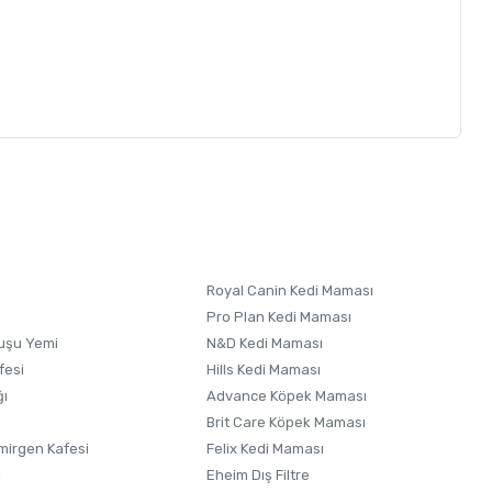
letebilirsiniz.
 formunu
kullanınız.
Royal Canin Kedi Maması
Pro Plan Kedi Maması
uşu Yemi
N&D Kedi Maması
fesi
Hills Kedi Maması
ğı
Advance Köpek Maması
Brit Care Köpek Maması
irgen Kafesi
Felix Kedi Maması
i
Eheim Dış Filtre