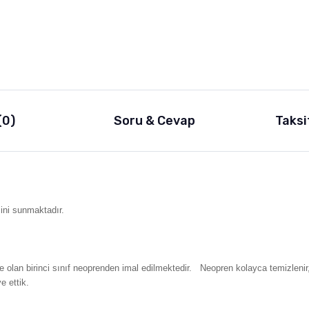
(0)
Soru & Cevap
Taksi
ini sunmaktadır.
me olan birinci sınıf neoprenden imal edilmektedir. Neopren kolayca temizlen
ye ettik.