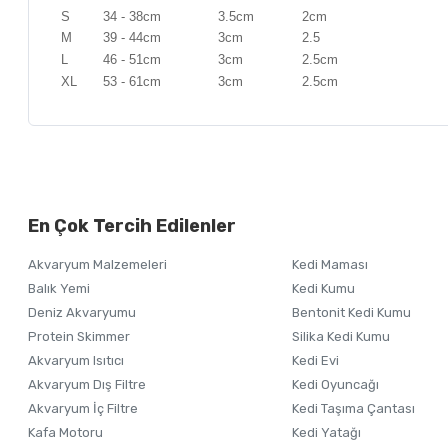
S
34 - 38cm
3.5cm
2cm
M
39 - 44cm
3cm
2.5
L
46 - 51cm
3cm
2.5cm
XL
53 - 61cm
3cm
2.5cm
Bu ürünün fiyat bilgisi, resim, ürün açıklamalarında ve diğer ko
Görüş ve önerileriniz için teşekkür ederiz.
Alışverişinizden 
En Çok Tercih Edilenler
Ürün resmi kalitesiz, bozuk veya görüntülenemiyor.
Akvaryum Malzemeleri
Kedi Maması
Ürün açıklamasında eksik bilgiler bulunuyor.
Balık Yemi
Kedi Kumu
Ürün bilgilerinde hatalar bulunuyor.
Deniz Akvaryumu
Bentonit Kedi Kumu
Ürün fiyatı diğer sitelerden daha pahalı.
Protein Skimmer
Silika Kedi Kumu
Akvaryum Isıtıcı
Kedi Evi
Bu ürüne benzer farklı alternatifler olmalı.
Akvaryum Dış Filtre
Kedi Oyuncağı
Akvaryum İç Filtre
Kedi Taşıma Çantası
Kafa Motoru
Kedi Yatağı