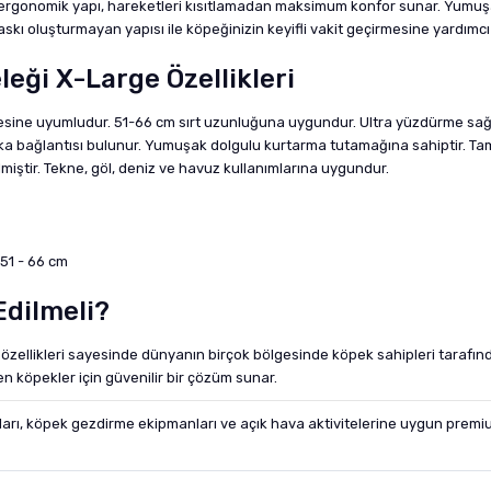
en ergonomik yapı, hareketleri kısıtlamadan maksimum konfor sunar. Yumuşa
skı oluşturmayan yapısı ile köpeğinizin keyifli vakit geçirmesine yardımcı 
eği X-Large Özellikleri
esine uyumludur. 51-66 cm sırt uzunluğuna uygundur. Ultra yüzdürme sağl
 bağlantısı bulunur. Yumuşak dolgulu kurtarma tutamağına sahiptir. Tamponl
iştir. Tekne, göl, deniz ve havuz kullanımlarına uygundur.
 51 - 66 cm
Edilmeli?
 özellikleri sayesinde dünyanın birçok bölgesinde köpek sahipleri tarafı
en köpekler için güvenilir bir çözüm sunar.
ı, köpek gezdirme ekipmanları ve açık hava aktivitelerine uygun premium 