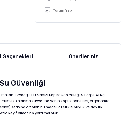
Yorum Yap
t Seçenekleri
Önerileriniz
Su Güvenliği
olmalıdır. Ezydog DFD Kırmızı Köpek Can Yeleği X-Large 41 Kg
r. Yüksek kaldırma kuvvetine sahip köpük panelleri, ergonomik
ce) serisine ait olan bu model, özellikle büyük ve dev ırk
azla keyif almasına yardımcı olur.