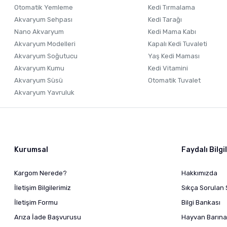
Otomatik Yemleme
Kedi Tırmalama
Akvaryum Sehpası
Kedi Tarağı
Nano Akvaryum
Kedi Mama Kabı
Akvaryum Modelleri
Kapalı Kedi Tuvaleti
Akvaryum Soğutucu
Yaş Kedi Maması
Akvaryum Kumu
Kedi Vitamini
Akvaryum Süsü
Otomatik Tuvalet
Akvaryum Yavruluk
Kurumsal
Faydalı Bilgi
Kargom Nerede?
Hakkımızda
İletişim Bilgilerimiz
Sıkça Sorulan 
İletişim Formu
Bilgi Bankası
Arıza İade Başvurusu
Hayvan Barına