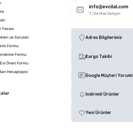
ı
info@evcilal.com
esi
7 /24 Mail İletişim
arı
ı Yasası
leri ve Soruları
Adres Bilgilerimiz
dirim Formu
lendirme Formu
Kargo Takibi
Evi Öneri Formu
arı Hesaplayıcı
Google Müşteri Yoruml
kalar
İndirimli Ürünler
Yeni Ürünler