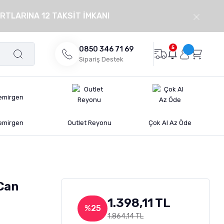
RTLARINA 12 TAKSİT İMKANI
5
0850 346 71 69
Sipariş Destek
emirgen
Outlet Reyonu
Çok Al Az Öde
Can
1.398,11 TL
%25
1.864,14 TL