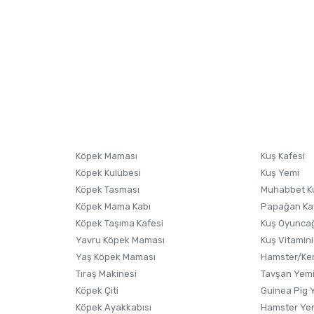
nularda yetersiz gördüğünüz noktaları öneri formunu kullanarak tarafımıza i
sonra ürüne yorum yapın, alışveriş puanı kazanın! Sorularınız için
Ürün hakkında henüz soru sorulmamış.
iletişim
Ürünü Satın Al ve Yorumla
Soru Sor
Köpek Maması
Kuş Kafesi
Köpek Kulübesi
Kuş Yemi
Köpek Tasması
Muhabbet K
Köpek Mama Kabı
Papağan Ka
Köpek Taşıma Kafesi
Kuş Oyunca
Yavru Köpek Maması
Kuş Vitamini
Gönder
Yaş Köpek Maması
Hamster/Kem
Tıraş Makinesi
Tavşan Yem
Köpek Çiti
Guinea Pig 
Köpek Ayakkabısı
Hamster Ye