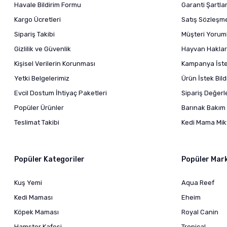
Havale Bildirim Formu
Garanti Şartlar
Kargo Ücretleri
Satış Sözleşm
Sipariş Takibi
Müşteri Yoruml
Gizlilik ve Güvenlik
Hayvan Haklar
Kişisel Verilerin Korunması
Kampanya İstek
Yetki Belgelerimiz
Ürün İstek Bil
Evcil Dostum İhtiyaç Paketleri
Sipariş Değer
Popüler Ürünler
Barınak Bakım 
Teslimat Takibi
Kedi Mama Mikt
Popüler Kategoriler
Popüler Mar
Kuş Yemi
Aqua Reef
Kedi Maması
Eheim
Köpek Maması
Royal Canin
Hamster Kafesi
Tropical