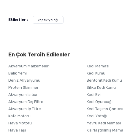
Bu ürünün fiyat bilgisi, resim, ürün açıklamalarında ve diğer ko
Görüş ve önerileriniz için teşekkür ederiz.
Alışverişinizden 
Etiketler :
köpek yeleği
Ürün resmi kalitesiz, bozuk veya görüntülenemiyor.
Ürün açıklamasında eksik bilgiler bulunuyor.
Ürün bilgilerinde hatalar bulunuyor.
En Çok Tercih Edilenler
Ürün fiyatı diğer sitelerden daha pahalı.
Bu ürüne benzer farklı alternatifler olmalı.
Akvaryum Malzemeleri
Kedi Maması
Balık Yemi
Kedi Kumu
Deniz Akvaryumu
Bentonit Kedi Kumu
Protein Skimmer
Silika Kedi Kumu
Akvaryum Isıtıcı
Kedi Evi
Akvaryum Dış Filtre
Kedi Oyuncağı
Akvaryum İç Filtre
Kedi Taşıma Çantası
Kafa Motoru
Kedi Yatağı
Hava Motoru
Yavru Kedi Maması
Hava Taşı
Kısırlaştırılmış Mama