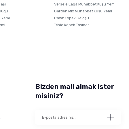
laşı
Versele Laga Muhabbet Kuşu Yemi
uluğu
Garden Mix Muhabbet Kuşu Yemi
 Yemi
Pawz Köpek Galoşu
emi
Trixie Köpek Tasması
Bizden mail almak ister
misiniz?
5