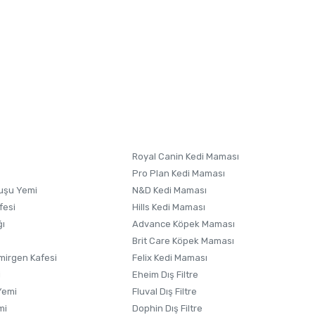
letebilirsiniz.
 formunu
kullanınız.
Royal Canin Kedi Maması
Pro Plan Kedi Maması
uşu Yemi
N&D Kedi Maması
fesi
Hills Kedi Maması
ğı
Advance Köpek Maması
Brit Care Köpek Maması
irgen Kafesi
Felix Kedi Maması
i
Eheim Dış Filtre
Yemi
Fluval Dış Filtre
mi
Dophin Dış Filtre