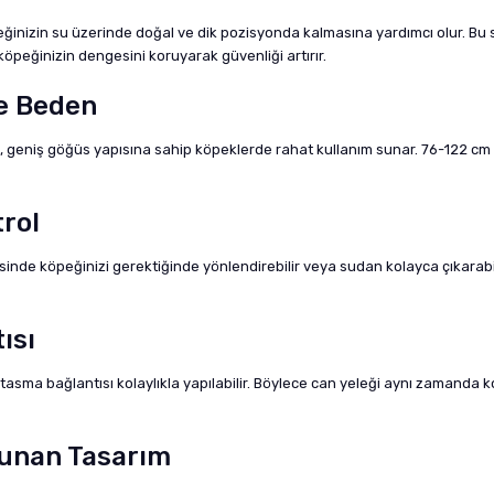
peğinizin su üzerinde doğal ve dik pozisyonda kalmasına yardımcı olur. B
köpeğinizin dengesini koruyarak güvenliği artırır.
ge Beden
, geniş göğüs yapısına sahip köpeklerde rahat kullanım sunar. 76-122 cm
rol
e köpeğinizi gerektiğinde yönlendirebilir veya sudan kolayca çıkarabilirs
ısı
sma bağlantısı kolaylıkla yapılabilir. Böylece can yeleği aynı zamanda kon
Sunan Tasarım