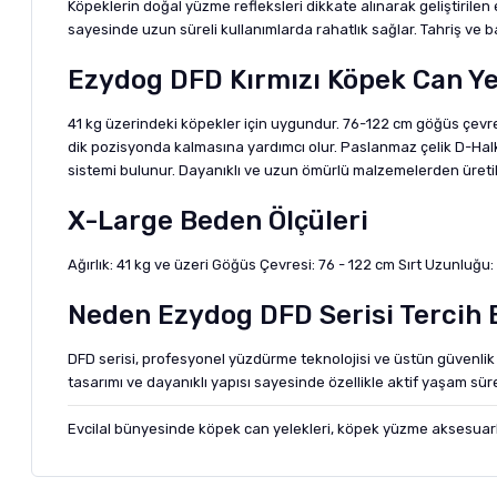
Köpeklerin doğal yüzme refleksleri dikkate alınarak geliştiril
sayesinde uzun süreli kullanımlarda rahatlık sağlar. Tahriş ve ba
Ezydog DFD Kırmızı Köpek Can Yel
41 kg üzerindeki köpekler için uygundur. 76-122 cm göğüs çevr
dik pozisyonda kalmasına yardımcı olur. Paslanmaz çelik D-Halka
sistemi bulunur. Dayanıklı ve uzun ömürlü malzemelerden üretilm
X-Large Beden Ölçüleri
Ağırlık: 41 kg ve üzeri Göğüs Çevresi: 76 - 122 cm Sırt Uzunluğu:
Neden Ezydog DFD Serisi Tercih 
DFD serisi, profesyonel yüzdürme teknolojisi ve üstün güvenlik
tasarımı ve dayanıklı yapısı sayesinde özellikle aktif yaşam sür
Evcilal
bünyesinde köpek can yelekleri, köpek yüzme aksesuarlar