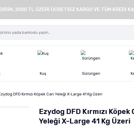
DİRİM, 2000 TL ÜZERİ ÜCRETSİZ KARGO VE TÜM KREDİ KA
k
Kuş
Sürüngen
K
Ezydog DFD Kırmızı Köpek Can Yeleği X-Large 41 Kg Üzeri
Ezydog DFD Kırmızı Köpek 
Yeleği X-Large 41 Kg Üzeri