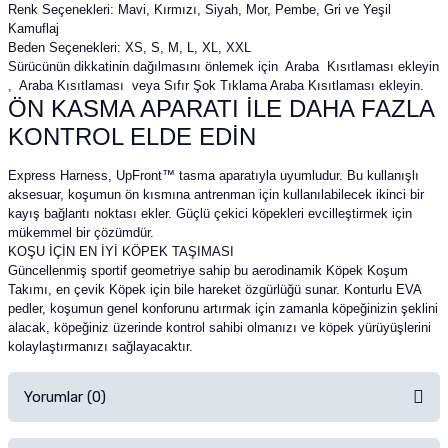
Renk Seçenekleri: Mavi, Kırmızı, Siyah, Mor, Pembe, Gri ve Yeşil
Kamuflaj
Beden Seçenekleri: XS, S, M, L, XL, XXL
Sürücünün dikkatinin dağılmasını önlemek için Araba Kısıtlaması ekleyin
, Araba Kısıtlaması veya Sıfır Şok Tıklama Araba Kısıtlaması ekleyin.
ÖN KASMA APARATI İLE DAHA FAZLA
KONTROL ELDE EDİN
Express Harness, UpFront™ tasma aparatıyla uyumludur. Bu kullanışlı
aksesuar, koşumun ön kısmına antrenman için kullanılabilecek ikinci bir
kayış bağlantı noktası ekler. Güçlü çekici köpekleri evcilleştirmek için
mükemmel bir çözümdür.
KOŞU İÇİN EN İYİ KÖPEK TAŞIMASI
Güncellenmiş sportif geometriye sahip bu aerodinamik Köpek Koşum
Takımı, en çevik Köpek için bile hareket özgürlüğü sunar. Konturlu EVA
pedler, koşumun genel konforunu artırmak için zamanla köpeğinizin şeklini
alacak, köpeğiniz üzerinde kontrol sahibi olmanızı ve köpek yürüyüşlerini
kolaylaştırmanızı sağlayacaktır.
Yorumlar (0)