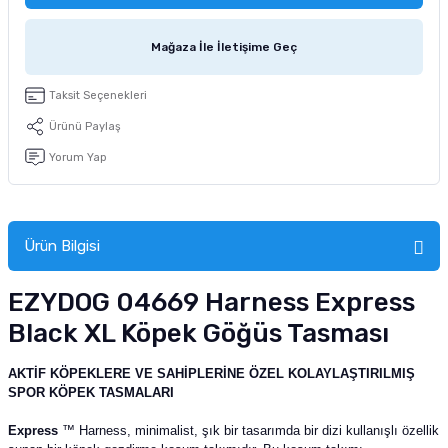
tucu
Sepeti
 Fırçası
Sump Filtre Malzemesi
Pro Plan Kedi Maması
Mağaza İle İletişime Geç
Pond Ürünleri
 Güvenlik Ürünleri
Akvaryum Ozon ve UV Ürünleri
Purina Kedi Maması
Taksit Seçenekleri
manları
akım Ürünleri
Royal Canin Kedi Maması
Ürünü Paylaş
Yorum Yap
lik ve Bakım Ürünleri
uluk
Ürün Bilgisi
 - Akvaryum Kumu
EZYDOG 04669 Harness Express
 Parçaları
Black XL Köpek Göğüs Tasması
e Malzemesi
AKTİF KÖPEKLERE VE SAHİPLERİNE ÖZEL KOLAYLAŞTIRILMIŞ
SPOR KÖPEK TASMALARI
Express
™ Harness, minimalist, şık bir tasarımda bir dizi kullanışlı özellik