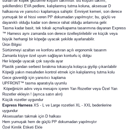
sunan bir köpek gezdirme koşum takımıdır. Bu koşum takımı,
şekillendirici EVA pedlere, kalıplanmış tutma koluna, aksesuar D
halkasına ve yansıtıcı kaplamaya sahiptir. Emniyet kemeri, son derece
yumuşak bir el hissi veren PP dokumadan yapılmıştır; bu, güçlü ve
dayanıklı olduğu kadar son derece rahat olduğu anlamına gelir.
Tasma kadar basit, tek tokalı açma/kapama tasarımına dayanan Express
™ Harness aynı zamanda son derece özelleştirilebilir ve küçük veya
büyük herhangi bir köpeğe uyacak şekilde ayarlanabilir.
Ürün Bilgisi
Sürtünmeyi azaltan ve konforu artıran açılı ergonomik tasarım
Zamanla kişiye özel uyum sağlayan konturlu iç dolgu
Her köpeğe uyacak çok sayıda ayar
Plastik yandan serbest bırakma tokasıyla kolayca giyilip çıkarılabilir
Köpeği yakın mesafeden kontrol etmek için kalıplanmış tutma kolu
Gece güvenliği için yansıtıcı kaplama
UPFRONT™ tasma aparatıyla uyumlu
Köpeğinizin adını veya mesajını içeren Yan Rozetler veya Özel Yan
Rozetler ekleyin ! (ayrıca satın alın)
Küçük rozetler uygundur
Express Harness
XS - L ve Large rozetleri XL - XXL bedenlerine
uygundur
Aksesuarları takmak için D halkası
Hem yumuşak hem de güçlü PP dokumadan yapılmıştır
Özel Kimlik Etiketi Ekle