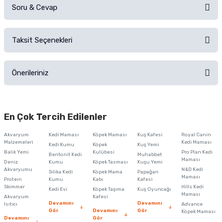
Soru & Cevap
Alışverişinizden sonra ürüne yorum yapın, alışveriş puanı kazanın!
Sorularınız için
iletişim formunu
kullanınız.
Taksit Seçenekleri
Ürün hakkında henüz soru sorulmamış.
Ürünü Satın Al ve Yorumla
Önerileriniz
Soru Sor
Bu ürünün fiyat bilgisi, resim, ürün açıklamalarında ve diğer konularda
yetersiz gördüğünüz noktaları öneri formunu kullanarak tarafımıza
En Çok Tercih Edilenler
iletebilirsiniz.
Görüş ve önerileriniz için teşekkür ederiz.
Akvaryum
Kedi Maması
Köpek Maması
Kuş Kafesi
Royal Canin
Malzemeleri
Kedi Maması
Kedi Kumu
Köpek
Kuş Yemi
Ürün resmi kalitesiz, bozuk veya görüntülenemiyor.
Balık Yemi
Kulübesi
Pro Plan Kedi
Bentonit Kedi
Muhabbet
Maması
Deniz
Kumu
Köpek Tasması
Kuşu Yemi
Ürün açıklamasında eksik bilgiler bulunuyor.
Akvaryumu
N&D Kedi
Silika Kedi
Köpek Mama
Papağan
Maması
Protein
Ürün bilgilerinde hatalar bulunuyor.
Kumu
Kabı
Kafesi
Skimmer
Hills Kedi
Kedi Evi
Köpek Taşıma
Kuş Oyuncağı
Ürün fiyatı diğer sitelerden daha pahalı.
Maması
Akvaryum
Kafesi
Devamını
Devamını
Isıtıcı
Advance
Bu ürüne benzer farklı alternatifler olmalı.
Gör
Devamını
Gör
Köpek Maması
Devamını
Gör