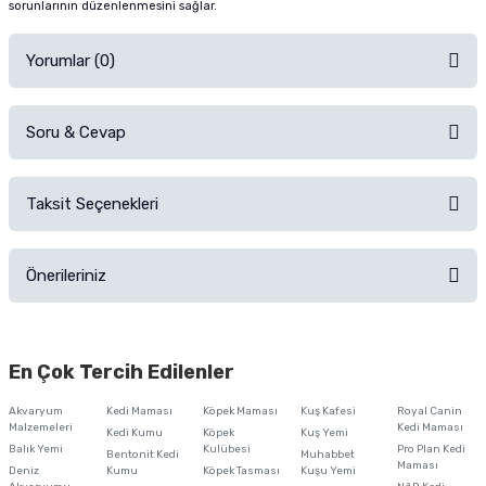
sorunlarının düzenlenmesini sağlar.
Yorumlar (0)
Soru & Cevap
Alışverişinizden sonra ürüne yorum yapın, alışveriş puanı kazanın!
Sorularınız için
iletişim formunu
kullanınız.
Taksit Seçenekleri
Ürün hakkında henüz soru sorulmamış.
Ürünü Satın Al ve Yorumla
Önerileriniz
Soru Sor
Bu ürünün fiyat bilgisi, resim, ürün açıklamalarında ve diğer konularda
yetersiz gördüğünüz noktaları öneri formunu kullanarak tarafımıza
En Çok Tercih Edilenler
iletebilirsiniz.
Görüş ve önerileriniz için teşekkür ederiz.
Akvaryum
Kedi Maması
Köpek Maması
Kuş Kafesi
Royal Canin
Malzemeleri
Kedi Maması
Kedi Kumu
Köpek
Kuş Yemi
Ürün resmi kalitesiz, bozuk veya görüntülenemiyor.
Balık Yemi
Kulübesi
Pro Plan Kedi
Bentonit Kedi
Muhabbet
Maması
Deniz
Kumu
Köpek Tasması
Kuşu Yemi
Ürün açıklamasında eksik bilgiler bulunuyor.