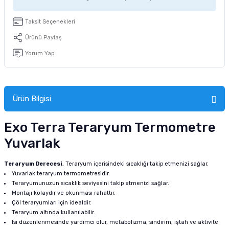
tucu
Sepeti
 Fırçası
Sump Filtre Malzemesi
Pro Plan Kedi Maması
Taksit Seçenekleri
Pond Ürünleri
 Güvenlik Ürünleri
Akvaryum Ozon ve UV Ürünleri
Purina Kedi Maması
Ürünü Paylaş
Yorum Yap
manları
akım Ürünleri
Royal Canin Kedi Maması
lik ve Bakım Ürünleri
Ürün Bilgisi
uluk
Exo Terra Teraryum Termometre
 - Akvaryum Kumu
Yuvarlak
 Parçaları
Teraryum Derecesi
, Teraryum içerisindeki sıcaklığı takip etmenizi sağlar.
Yuvarlak teraryum termometresidir.
e Malzemesi
Teraryumunuzun sıcaklık seviyesini takip etmenizi sağlar.
Montajı kolaydır ve okunması rahattır.
Çöl teraryumları için idealdir.
Teraryum altında kullanılabilir.
Isı düzenlenmesinde yardımcı olur, metabolizma, sindirim, iştah ve aktivite