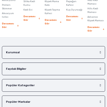
Akvaryumu
N&D Kedi
Silika Kedi
Köpek Mama
Papağan
Maması
Protein
Ürün bilgilerinde hatalar bulunuyor.
Kumu
Kabı
Kafesi
Skimmer
Hills Kedi
Kedi Evi
Köpek Taşıma
Kuş Oyuncağı
Ürün fiyatı diğer sitelerden daha pahalı.
Maması
Akvaryum
Kafesi
Devamını
Devamını
Isıtıcı
Advance
Bu ürüne benzer farklı alternatifler olmalı.
Gör
Devamını
Gör
Köpek Maması
Devamını
Gör
Gör
Devamını
Gör
Gönder
Kurumsal
Faydalı Bilgiler
Popüler Kategoriler
Popüler Markalar