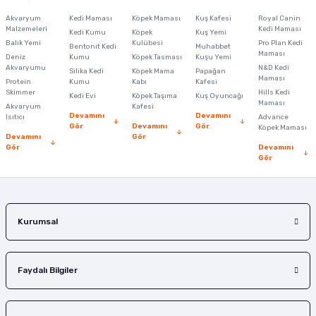
Görüş ve önerileriniz için teşekkür ederiz.
Akvaryum
Kedi Maması
Köpek Maması
Kuş Kafesi
Royal Canin
Malzemeleri
Kedi Maması
Kedi Kumu
Köpek
Kuş Yemi
Ürün resmi kalitesiz, bozuk veya görüntülenemiyor.
Balık Yemi
Kulübesi
Pro Plan Kedi
Bentonit Kedi
Muhabbet
Maması
Deniz
Kumu
Köpek Tasması
Kuşu Yemi
Ürün açıklamasında eksik bilgiler bulunuyor.
Akvaryumu
N&D Kedi
Silika Kedi
Köpek Mama
Papağan
Maması
Protein
Ürün bilgilerinde hatalar bulunuyor.
Kumu
Kabı
Kafesi
Skimmer
Hills Kedi
Kedi Evi
Köpek Taşıma
Kuş Oyuncağı
Ürün fiyatı diğer sitelerden daha pahalı.
Maması
Akvaryum
Kafesi
Devamını
Devamını
Isıtıcı
Advance
Bu ürüne benzer farklı alternatifler olmalı.
Gör
Devamını
Gör
Köpek Maması
Devamını
Gör
Gör
Devamını
Gör
Gönder
Kurumsal
Faydalı Bilgiler