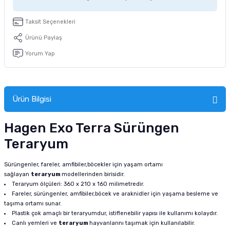
tucu
Sepeti
 Fırçası
Sump Filtre Malzemesi
Pro Plan Kedi Maması
Taksit Seçenekleri
Pond Ürünleri
 Güvenlik Ürünleri
Akvaryum Ozon ve UV Ürünleri
Purina Kedi Maması
Ürünü Paylaş
Yorum Yap
manları
akım Ürünleri
Royal Canin Kedi Maması
lik ve Bakım Ürünleri
Ürün Bilgisi
uluk
Hagen Exo Terra Sürüngen
 - Akvaryum Kumu
Teraryum
 Parçaları
Sürüngenler, fareler, amfibiler,böcekler için yaşam ortamı
sağlayan
teraryum
modellerinden birisidir.
e Malzemesi
Teraryum ölçüleri: 360 x 210 x 160 milimetredir.
Fareler, sürüngenler, amfibiler,böcek ve araknidler için yaşama besleme ve
taşıma ortamı sunar.
Plastik çok amaçlı bir teraryumdur, istiflenebilir yapısı ile kullanımı kolaydır.
Canlı yemleri ve
teraryum
hayvanlarını taşımak için kullanılabilir.