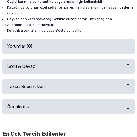
Geçici barınma ve karantina uygulamaları için kullanılabilir.
Kapağında bulunan özel şeffaf penceresi ile kolay erişim ve hayvan besleme
imkanı sunar.
Hayvanların kaçamayacağı şekilde düzenlenmiş üst kapağında
havalandırma delikleri mevcuttur.
Kolaylıkla temizlenir ve dezenfekte edilebilir.
Yorumlar (0)
Soru & Cevap
Alışverişinizden sonra ürüne yorum yapın, alışveriş puanı kazanın!
Sorularınız için
iletişim formunu
kullanınız.
Taksit Seçenekleri
Ürün hakkında henüz soru sorulmamış.
Ürünü Satın Al ve Yorumla
Önerileriniz
Soru Sor
Bu ürünün fiyat bilgisi, resim, ürün açıklamalarında ve diğer konularda
yetersiz gördüğünüz noktaları öneri formunu kullanarak tarafımıza
En Çok Tercih Edilenler
iletebilirsiniz.