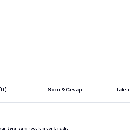
(0)
Soru & Cevap
Taksi
layan
teraryum
modellerinden birisidir.