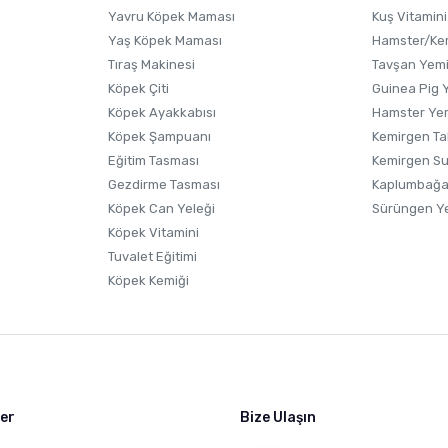
Yavru Köpek Maması
Kuş Vitamini
Yaş Köpek Maması
Hamster/Kem
Tıraş Makinesi
Tavşan Yem
Köpek Çiti
Guinea Pig 
Köpek Ayakkabısı
Hamster Ye
Gönder
Köpek Şampuanı
Kemirgen Ta
Eğitim Tasması
Kemirgen S
Gezdirme Tasması
Kaplumbağa
Köpek Can Yeleği
Sürüngen Y
Köpek Vitamini
Tuvalet Eğitimi
Köpek Kemiği
ler
Bize Ulaşın