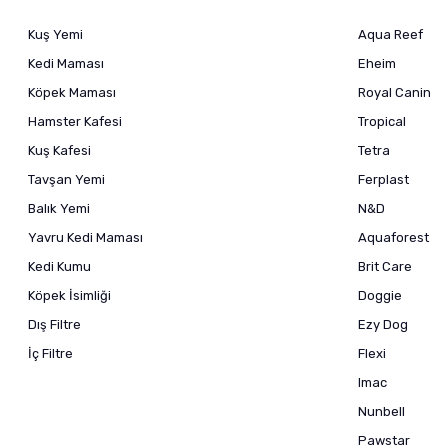
Kuş Yemi
Aqua Reef
Kedi Maması
Eheim
Köpek Maması
Royal Canin
Hamster Kafesi
Tropical
Kuş Kafesi
Tetra
Tavşan Yemi
Ferplast
Balık Yemi
N&D
Yavru Kedi Maması
Aquaforest
Kedi Kumu
Brit Care
Köpek İsimliği
Doggie
Dış Filtre
Ezy Dog
İç Filtre
Flexi
Imac
Nunbell
Pawstar