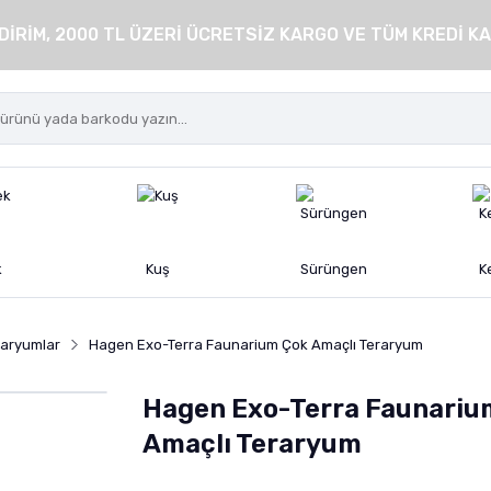
DİRİM, 2000 TL ÜZERİ ÜCRETSİZ KARGO VE TÜM KREDİ KA
k
Kuş
Sürüngen
K
raryumlar
Hagen Exo-Terra Faunarium Çok Amaçlı Teraryum
Hagen Exo-Terra Faunariu
Amaçlı Teraryum