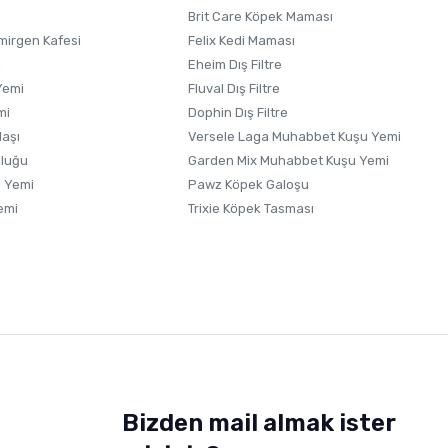
Brit Care Köpek Maması
irgen Kafesi
Felix Kedi Maması
i
Eheim Dış Filtre
Yemi
Fluval Dış Filtre
mi
Dophin Dış Filtre
laşı
Versele Laga Muhabbet Kuşu Yemi
uluğu
Garden Mix Muhabbet Kuşu Yemi
 Yemi
Pawz Köpek Galoşu
emi
Trixie Köpek Tasması
Bizden mail almak ister