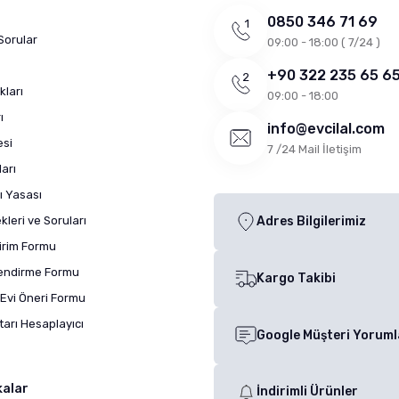
0850 346 71 69
Sorular
09:00 - 18:00 ( 7/24 )
+90 322 235 65 6
kları
09:00 - 18:00
ı
info@evcilal.com
esi
7 /24 Mail İletişim
arı
ı Yasası
leri ve Soruları
Adres Bilgilerimiz
dirim Formu
lendirme Formu
Kargo Takibi
Evi Öneri Formu
arı Hesaplayıcı
Google Müşteri Yoruml
kalar
İndirimli Ürünler