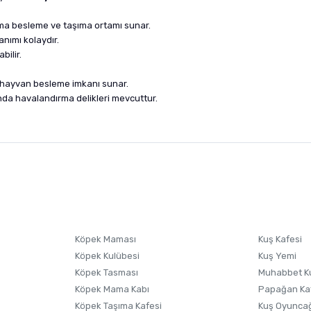
şama besleme ve taşıma ortamı sunar.
lanımı kolaydır.
bilir.
e hayvan besleme imkanı sunar.
da havalandırma delikleri mevcuttur.
nularda yetersiz gördüğünüz noktaları öneri formunu kullanarak tarafımıza i
sonra ürüne yorum yapın, alışveriş puanı kazanın! Sorularınız için
Ürün hakkında henüz soru sorulmamış.
iletişim
Ürünü Satın Al ve Yorumla
Soru Sor
Köpek Maması
Kuş Kafesi
Köpek Kulübesi
Kuş Yemi
Köpek Tasması
Muhabbet K
Köpek Mama Kabı
Papağan Ka
Köpek Taşıma Kafesi
Kuş Oyunca