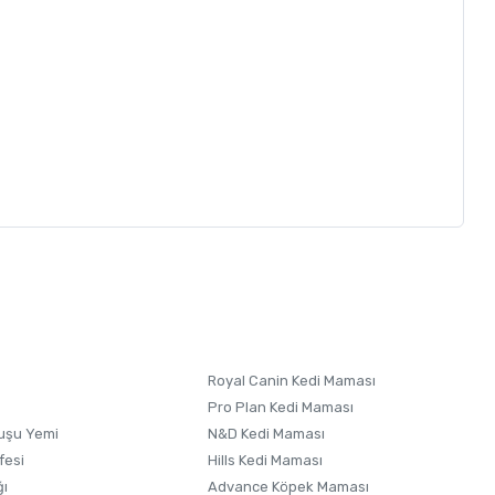
letebilirsiniz.
 formunu
kullanınız.
Royal Canin Kedi Maması
Pro Plan Kedi Maması
uşu Yemi
N&D Kedi Maması
fesi
Hills Kedi Maması
ğı
Advance Köpek Maması