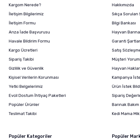
Kargom Nerede?
Hakkımızda
İletişim Bilgilerimiz
Sıkça Sorulan 
İletişim Formu
Bilgi Bankası
Arıza İade Başvurusu
Hayvan Barına
Havale Bildirim Formu
Garanti Şartlar
Kargo Ücretleri
Satış Sözleşm
Sipariş Takibi
Müşteri Yoruml
Gizlilik ve Güvenlik
Hayvan Haklar
Kişisel Verilerin Korunması
Kampanya İstek
Yetki Belgelerimiz
Ürün İstek Bil
Evcil Dostum İhtiyaç Paketleri
Sipariş Değer
Popüler Ürünler
Barınak Bakım 
Teslimat Takibi
Kedi Mama Mikt
Popüler Kategoriler
Popüler Mar