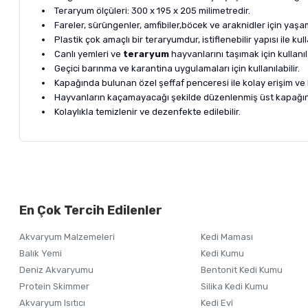
Teraryum ölçüleri: 300 x 195 x 205 milimetredir.
Fareler, sürüngenler, amfibiler,böcek ve araknidler için ya
Plastik çok amaçlı bir teraryumdur, istiflenebilir yapısı ile kul
Canlı yemleri ve
teraryum
hayvanlarını taşımak için kullanıla
Geçici barınma ve karantina uygulamaları için kullanılabilir.
Kapağında bulunan özel şeffaf penceresi ile kolay erişim v
Hayvanların kaçamayacağı şekilde düzenlenmiş üst kapağın
Kolaylıkla temizlenir ve dezenfekte edilebilir.
Bu ürünün fiyat bilgisi, resim, ürün açıklamalarında ve diğer ko
Görüş ve önerileriniz için teşekkür ederiz.
Alışverişinizden 
En Çok Tercih Edilenler
Ürün resmi kalitesiz, bozuk veya görüntülenemiyor.
Akvaryum Malzemeleri
Kedi Maması
Ürün açıklamasında eksik bilgiler bulunuyor.
Balık Yemi
Kedi Kumu
Ürün bilgilerinde hatalar bulunuyor.
Deniz Akvaryumu
Bentonit Kedi Kumu
Ürün fiyatı diğer sitelerden daha pahalı.
Protein Skimmer
Silika Kedi Kumu
Akvaryum Isıtıcı
Kedi Evi
Bu ürüne benzer farklı alternatifler olmalı.