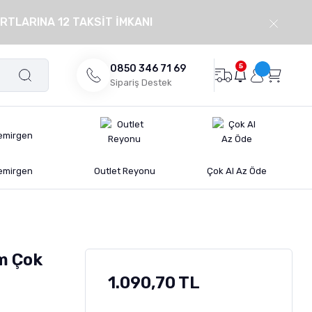
RTLARINA 12 TAKSİT İMKANI
5
0850 346 71 69
Sipariş Destek
emirgen
Outlet Reyonu
Çok Al Az Öde
m Çok
1.090,70 TL