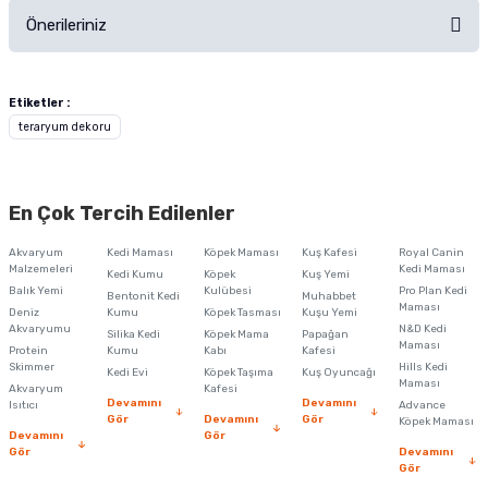
Önerileriniz
Soru Sor
Bu ürünün fiyat bilgisi, resim, ürün açıklamalarında ve diğer konularda
yetersiz gördüğünüz noktaları öneri formunu kullanarak tarafımıza
Etiketler :
iletebilirsiniz.
teraryum dekoru
Görüş ve önerileriniz için teşekkür ederiz.
Ürün resmi kalitesiz, bozuk veya görüntülenemiyor.
En Çok Tercih Edilenler
Ürün açıklamasında eksik bilgiler bulunuyor.
Akvaryum
Kedi Maması
Köpek Maması
Kuş Kafesi
Royal Canin
Ürün bilgilerinde hatalar bulunuyor.
Malzemeleri
Kedi Maması
Kedi Kumu
Köpek
Kuş Yemi
Balık Yemi
Ürün fiyatı diğer sitelerden daha pahalı.
Kulübesi
Pro Plan Kedi
Bentonit Kedi
Muhabbet
Maması
Deniz
Kumu
Köpek Tasması
Kuşu Yemi
Bu ürüne benzer farklı alternatifler olmalı.
Akvaryumu
N&D Kedi
Silika Kedi
Köpek Mama
Papağan
Maması
Protein
Kumu
Kabı
Kafesi
Skimmer
Hills Kedi
Kedi Evi
Köpek Taşıma
Kuş Oyuncağı
Maması
Akvaryum
Kafesi
Devamını
Devamını
Isıtıcı
Advance
Gör
Devamını
Gör
Köpek Maması
Devamını
Gör
Gör
Devamını
Gönder
Gör