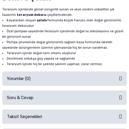
Teraryum içerisinde görsel zenginlik sunan ve seyir zevkini yükselten şık
tasarımlı
teraryum dekoru
çeşitlerindendir.
Kayalardan oluşan
şelale
formunda küçük havuzu olan doğal görünümlü
teraryum dekorudur.
Özel pompası sayesinde teraryum içerisinde doğal su sirkülasyonu ve güzel
bir görünüm sunar.
Pompa çevresinde doğal görünümlü sağlam kaya formunda iskeleti
sayesinde sürüngenlerin üzerine çıkmasında hiç bir sorun yaratmaz.
Teraryum içinde doğal nem ortamı oluşturur.
Devrilmesi oldukça güç yapıda ve sağlamdır.
Teraryum içinde hiç bir şekilde salınım yapmaz, zarar vermez.
Yorumlar (0)
Soru & Cevap
Alışverişinizden sonra ürüne yorum yapın, alışveriş puanı kazanın!
Sorularınız için
iletişim formunu
kullanınız.
Taksit Seçenekleri
Ürün hakkında henüz soru sorulmamış.
Ürünü Satın Al ve Yorumla