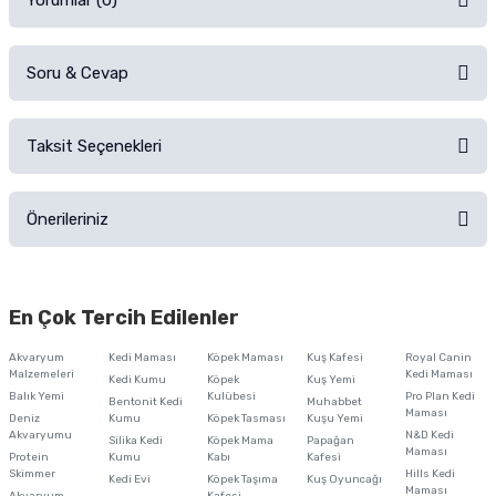
Yorumlar (0)
Soru & Cevap
Alışverişinizden sonra ürüne yorum yapın, alışveriş puanı kazanın!
Sorularınız için
iletişim formunu
kullanınız.
Taksit Seçenekleri
Ürün hakkında henüz soru sorulmamış.
Ürünü Satın Al ve Yorumla
Önerileriniz
Soru Sor
Bu ürünün fiyat bilgisi, resim, ürün açıklamalarında ve diğer konularda
yetersiz gördüğünüz noktaları öneri formunu kullanarak tarafımıza
En Çok Tercih Edilenler
iletebilirsiniz.
Görüş ve önerileriniz için teşekkür ederiz.
Akvaryum
Kedi Maması
Köpek Maması
Kuş Kafesi
Royal Canin
Malzemeleri
Kedi Maması
Kedi Kumu
Köpek
Kuş Yemi
Ürün resmi kalitesiz, bozuk veya görüntülenemiyor.
Balık Yemi
Kulübesi
Pro Plan Kedi
Bentonit Kedi
Muhabbet
Maması
Deniz
Kumu
Köpek Tasması
Kuşu Yemi
Ürün açıklamasında eksik bilgiler bulunuyor.
Akvaryumu
N&D Kedi
Silika Kedi
Köpek Mama
Papağan
Maması
Protein
Ürün bilgilerinde hatalar bulunuyor.
Kumu
Kabı
Kafesi
Skimmer
Hills Kedi
Kedi Evi
Köpek Taşıma
Kuş Oyuncağı
Ürün fiyatı diğer sitelerden daha pahalı.
Maması