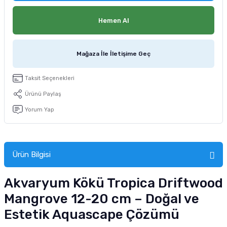
tucu
Sepeti
 Fırçası
Sump Filtre Malzemesi
Pro Plan Kedi Maması
Hemen Al
Pond Ürünleri
 Güvenlik Ürünleri
Akvaryum Ozon ve UV Ürünleri
Purina Kedi Maması
Mağaza İle İletişime Geç
manları
akım Ürünleri
Royal Canin Kedi Maması
Taksit Seçenekleri
lik ve Bakım Ürünleri
Ürünü Paylaş
uluk
Yorum Yap
 - Akvaryum Kumu
Ürün Bilgisi
 Parçaları
Akvaryum Kökü Tropica Driftwood
e Malzemesi
Mangrove 12-20 cm – Doğal ve
Estetik Aquascape Çözümü