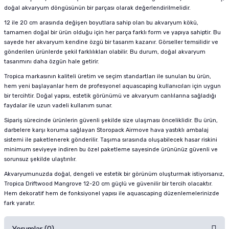
doğal akvaryum döngüsünün bir parçası olarak değerlendirilmelidir.
12 ile 20 cm arasında değişen boyutlara sahip olan bu akvaryum kökü,
tamamen doğal bir ürün olduğu için her parça farklı form ve yapıya sahiptir. Bu
sayede her akvaryum kendine özgü bir tasarım kazanır. Görseller temsilidir ve
gönderilen ürünlerde şekil farklılıkları olabilir. Bu durum, doğal akvaryum
tasarımını daha özgün hale getirir.
Tropica markasının kaliteli üretim ve seçim standartları ile sunulan bu ürün,
hem yeni başlayanlar hem de profesyonel aquascaping kullanıcıları için uygun
bir tercihtir. Doğal yapısı, estetik görünümü ve akvaryum canlılarına sağladığı
faydalar ile uzun vadeli kullanım sunar.
Sipariş sürecinde ürünlerin güvenli şekilde size ulaşması önceliklidir. Bu ürün,
darbelere karşı koruma sağlayan Storopack Airmove hava yastıklı ambalaj
sistemi ile paketlenerek gönderilir. Taşıma sırasında oluşabilecek hasar riskini
minimum seviyeye indiren bu özel paketleme sayesinde ürününüz güvenli ve
sorunsuz şekilde ulaştırılır.
Akvaryumunuzda doğal, dengeli ve estetik bir görünüm oluşturmak istiyorsanız,
Tropica Driftwood Mangrove 12-20 cm güçlü ve güvenilir bir tercih olacaktır.
Hem dekoratif hem de fonksiyonel yapısı ile aquascaping düzenlemelerinizde
fark yaratır.