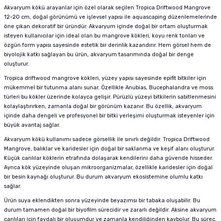
Akvaryum kökü arayanlar için özel olarak seçilen Tropica Driftwood Mangrove
12-20 cm, doğal görünümü ve işlevsel yapısı ile aquascaping düzenlemelerinde
öne çıkan dekoratif bir üründür. Akvaryum içinde doğal bir ortam oluşturmak
isteyen kullanıcılar için ideal olan bu mangrove kökleri, koyu renk tonları ve
özgün form yapısı sayesinde estetik bir derinlik kazandırır. Hem görsel hem de
biyolojik katkı sağlayan bu ürün, akvaryum tasarımında doğal bir denge
oluşturur.
Tropica driftwood mangrove kökleri, yüzey yapısı sayesinde epifit bitkiler için
mükemmel bir tutunma alanı sunar. Özellikle Anubias, Bucephalandra ve moss
türleri bu kökler üzerinde kolayca gelişir. Pürüzlü yüzeyi bitkilerin sabitlenmesini
kolaylaştırırken, zamanla doğal bir görünüm kazanır. Bu özellik, akvaryum
içinde daha dengeli ve profesyonel bir bitki yerleşimi oluşturmak isteyenler için
büyük avantaj sağlar.
Akvaryum kökü kullanımı sadece görsellik ile sınırlı değildir. Tropica Driftwood
Mangrove, balıklar ve karidesler için doğal bir saklanma ve keşif alanı oluşturur.
Küçük canlılar köklerin etrafında dolaşarak kendilerini daha güvende hisseder.
Ayrıca kök yüzeyinde oluşan mikroorganizmalar, özellikle karidesler için doğal
bir besin kaynağı oluşturur. Bu durum akvaryum ekosistemine olumlu katkı
sağlar.
Ürün suya eklendikten sonra yüzeyinde beyazımsı bir tabaka oluşabilir. Bu
durum tamamen doğal bir biyofilm sürecidir ve zararlı değildir. Aksine akvaryum
canlıları için faydalı bir oluşumdur ve zamanla kendiliğinden kaybolur. Bu süreç,