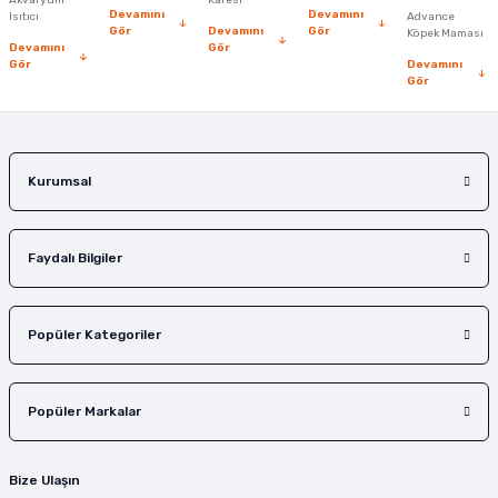
Akvaryum
Kafesi
Devamını
Devamını
Isıtıcı
Advance
Bu ürüne benzer farklı alternatifler olmalı.
Gör
Devamını
Gör
Köpek Maması
Devamını
Gör
Gör
Devamını
Gör
Gönder
Kurumsal
Faydalı Bilgiler
Popüler Kategoriler
Popüler Markalar
Bize Ulaşın