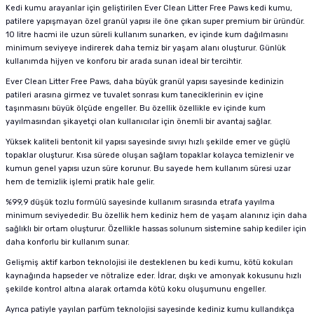
Kedi kumu arayanlar için geliştirilen Ever Clean Litter Free Paws kedi kumu,
patilere yapışmayan özel granül yapısı ile öne çıkan super premium bir üründür.
10 litre hacmi ile uzun süreli kullanım sunarken, ev içinde kum dağılmasını
minimum seviyeye indirerek daha temiz bir yaşam alanı oluşturur. Günlük
kullanımda hijyen ve konforu bir arada sunan ideal bir tercihtir.
Ever Clean Litter Free Paws, daha büyük granül yapısı sayesinde kedinizin
patileri arasına girmez ve tuvalet sonrası kum taneciklerinin ev içine
taşınmasını büyük ölçüde engeller. Bu özellik özellikle ev içinde kum
yayılmasından şikayetçi olan kullanıcılar için önemli bir avantaj sağlar.
Yüksek kaliteli bentonit kil yapısı sayesinde sıvıyı hızlı şekilde emer ve güçlü
topaklar oluşturur. Kısa sürede oluşan sağlam topaklar kolayca temizlenir ve
kumun genel yapısı uzun süre korunur. Bu sayede hem kullanım süresi uzar
hem de temizlik işlemi pratik hale gelir.
%99,9 düşük tozlu formülü sayesinde kullanım sırasında etrafa yayılma
minimum seviyededir. Bu özellik hem kediniz hem de yaşam alanınız için daha
sağlıklı bir ortam oluşturur. Özellikle hassas solunum sistemine sahip kediler için
daha konforlu bir kullanım sunar.
Gelişmiş aktif karbon teknolojisi ile desteklenen bu kedi kumu, kötü kokuları
kaynağında hapseder ve nötralize eder. İdrar, dışkı ve amonyak kokusunu hızlı
şekilde kontrol altına alarak ortamda kötü koku oluşumunu engeller.
Ayrıca patiyle yayılan parfüm teknolojisi sayesinde kediniz kumu kullandıkça