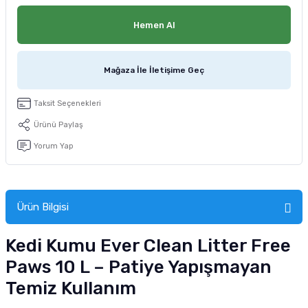
tucu
Sepeti
 Fırçası
Sump Filtre Malzemesi
Pro Plan Kedi Maması
Hemen Al
Pond Ürünleri
 Güvenlik Ürünleri
Akvaryum Ozon ve UV Ürünleri
Purina Kedi Maması
Mağaza İle İletişime Geç
manları
akım Ürünleri
Royal Canin Kedi Maması
Taksit Seçenekleri
lik ve Bakım Ürünleri
Ürünü Paylaş
uluk
Yorum Yap
 - Akvaryum Kumu
Ürün Bilgisi
 Parçaları
Kedi Kumu Ever Clean Litter Free
e Malzemesi
Paws 10 L – Patiye Yapışmayan
Temiz Kullanım