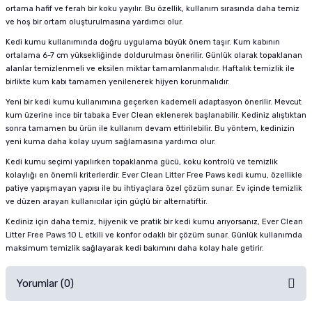
ortama hafif ve ferah bir koku yayılır. Bu özellik, kullanım sırasında daha temiz
ve hoş bir ortam oluşturulmasına yardımcı olur.
Kedi kumu kullanımında doğru uygulama büyük önem taşır. Kum kabının
ortalama 6-7 cm yüksekliğinde doldurulması önerilir. Günlük olarak topaklanan
alanlar temizlenmeli ve eksilen miktar tamamlanmalıdır. Haftalık temizlik ile
birlikte kum kabı tamamen yenilenerek hijyen korunmalıdır.
Yeni bir kedi kumu kullanımına geçerken kademeli adaptasyon önerilir. Mevcut
kum üzerine ince bir tabaka Ever Clean eklenerek başlanabilir. Kediniz alıştıktan
sonra tamamen bu ürün ile kullanım devam ettirilebilir. Bu yöntem, kedinizin
yeni kuma daha kolay uyum sağlamasına yardımcı olur.
Kedi kumu seçimi yapılırken topaklanma gücü, koku kontrolü ve temizlik
kolaylığı en önemli kriterlerdir. Ever Clean Litter Free Paws kedi kumu, özellikle
patiye yapışmayan yapısı ile bu ihtiyaçlara özel çözüm sunar. Ev içinde temizlik
ve düzen arayan kullanıcılar için güçlü bir alternatiftir.
Kediniz için daha temiz, hijyenik ve pratik bir kedi kumu arıyorsanız, Ever Clean
Litter Free Paws 10 L etkili ve konfor odaklı bir çözüm sunar. Günlük kullanımda
maksimum temizlik sağlayarak kedi bakımını daha kolay hale getirir.
Yorumlar (0)