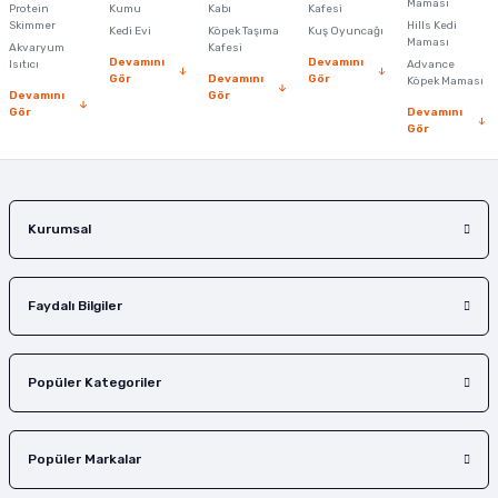
Maması
Protein
Kumu
Kabı
Kafesi
Skimmer
Hills Kedi
Kedi Evi
Köpek Taşıma
Kuş Oyuncağı
Maması
Akvaryum
Kafesi
Devamını
Devamını
Isıtıcı
Advance
Gör
Devamını
Gör
Köpek Maması
Devamını
Gör
Gör
Devamını
Gönder
Gör
Kurumsal
Faydalı Bilgiler
Popüler Kategoriler
Popüler Markalar