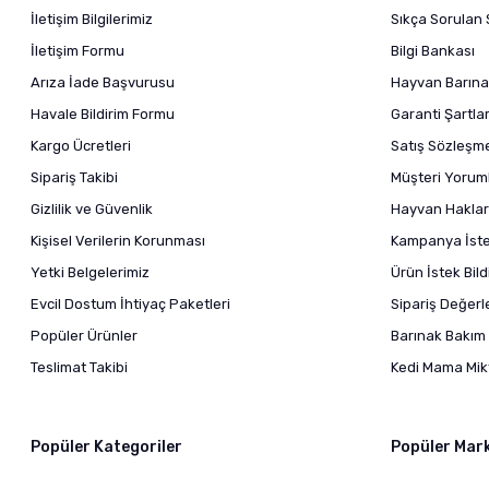
İletişim Bilgilerimiz
Sıkça Sorulan 
İletişim Formu
Bilgi Bankası
Arıza İade Başvurusu
Hayvan Barına
Havale Bildirim Formu
Garanti Şartlar
Kargo Ücretleri
Satış Sözleşm
Sipariş Takibi
Müşteri Yoruml
Gizlilik ve Güvenlik
Hayvan Haklar
Kişisel Verilerin Korunması
Kampanya İstek
Yetki Belgelerimiz
Ürün İstek Bil
Evcil Dostum İhtiyaç Paketleri
Sipariş Değer
Popüler Ürünler
Barınak Bakım 
Teslimat Takibi
Kedi Mama Mikt
Popüler Kategoriler
Popüler Mar