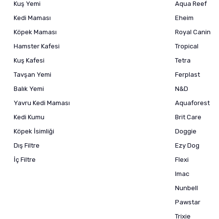
Kuş Yemi
Aqua Reef
Kedi Maması
Eheim
Köpek Maması
Royal Canin
Hamster Kafesi
Tropical
Kuş Kafesi
Tetra
Tavşan Yemi
Ferplast
Balık Yemi
N&D
Yavru Kedi Maması
Aquaforest
Kedi Kumu
Brit Care
Köpek İsimliği
Doggie
Dış Filtre
Ezy Dog
İç Filtre
Flexi
Imac
Nunbell
Pawstar
Trixie