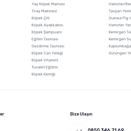
Yaş Köpek Maması
Hamster/Kem
Tıraş Makinesi
Tavşan Yem
Köpek Çiti
Guinea Pig 
Köpek Ayakkabısı
Hamster Ye
Gönder
Köpek Şampuanı
Kemirgen Ta
Eğitim Tasması
Kemirgen S
Gezdirme Tasması
Kaplumbağa
Köpek Can Yeleği
Sürüngen Y
Köpek Vitamini
Tuvalet Eğitimi
Köpek Kemiği
ler
Bize Ulaşın
0850 346 71 69