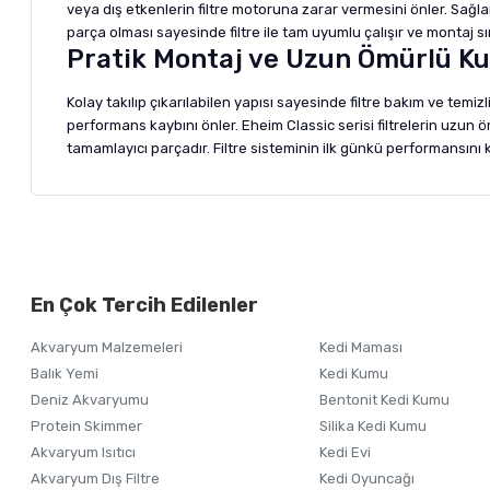
veya dış etkenlerin filtre motoruna zarar vermesini önler. Sağla
parça olması sayesinde filtre ile tam uyumlu çalışır ve montaj
Pratik Montaj ve Uzun Ömürlü Ku
Kolay takılıp çıkarılabilen yapısı sayesinde filtre bakım ve tem
performans kaybını önler. Eheim Classic serisi filtrelerin uzun 
tamamlayıcı parçadır. Filtre sisteminin ilk günkü performansını
Bu ürünün fiyat bilgisi, resim, ürün açıklamalarında ve diğer ko
Görüş ve önerileriniz için teşekkür ederiz.
Alışverişinizden 
En Çok Tercih Edilenler
Ürün resmi kalitesiz, bozuk veya görüntülenemiyor.
Akvaryum Malzemeleri
Kedi Maması
Ürün açıklamasında eksik bilgiler bulunuyor.
Balık Yemi
Kedi Kumu
Ürün bilgilerinde hatalar bulunuyor.
Deniz Akvaryumu
Bentonit Kedi Kumu
Ürün fiyatı diğer sitelerden daha pahalı.
Protein Skimmer
Silika Kedi Kumu
Akvaryum Isıtıcı
Kedi Evi
Bu ürüne benzer farklı alternatifler olmalı.
Akvaryum Dış Filtre
Kedi Oyuncağı