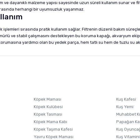
m ve dayanıklı malzeme yapısı sayesinde uzun süreli kullanım sunar ve filt
 sırasında herhangi bir uyumsuzluk yaşanmaz.
llanım
izlik işlemleri sırasında pratik kullanım sağlar. Filtrenin düzenli bakım s
ömürlü ve stabil çalışmasını destekleyen bu koruma kapağı, akvaryum ekipma
 korumasına yardımcı olan bu yedek parça, hem tatlı su hem de tuzlu su ak
nularda yetersiz gördüğünüz noktaları öneri formunu kullanarak tarafımıza i
sonra ürüne yorum yapın, alışveriş puanı kazanın! Sorularınız için
Ürün hakkında henüz soru sorulmamış.
iletişim
Ürünü Satın Al ve Yorumla
Soru Sor
Köpek Maması
Kuş Kafesi
Köpek Kulübesi
Kuş Yemi
Köpek Tasması
Muhabbet K
Köpek Mama Kabı
Papağan Ka
Köpek Taşıma Kafesi
Kuş Oyunca
Yavru Köpek Maması
Kuş Vitamini