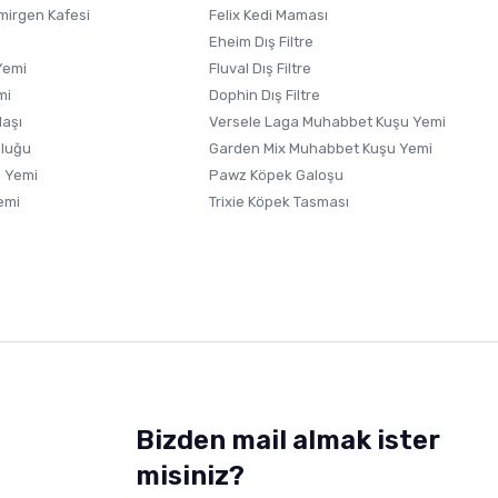
irgen Kafesi
Felix Kedi Maması
i
Eheim Dış Filtre
Yemi
Fluval Dış Filtre
mi
Dophin Dış Filtre
laşı
Versele Laga Muhabbet Kuşu Yemi
uluğu
Garden Mix Muhabbet Kuşu Yemi
 Yemi
Pawz Köpek Galoşu
emi
Trixie Köpek Tasması
Bizden mail almak ister
misiniz?