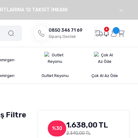
RTLARINA 12 TAKSİT İMKANI
5
0850 346 71 69
Sipariş Destek
emirgen
Outlet Reyonu
Çok Al Az Öde
ş Filtre
1.638,00 TL
%30
2.340,00 TL