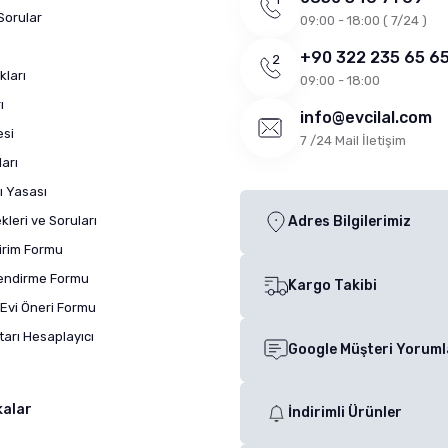
Sorular
09:00 - 18:00 ( 7/24 )
+90 322 235 65 6
kları
09:00 - 18:00
ı
info@evcilal.com
esi
7 /24 Mail İletişim
arı
ı Yasası
leri ve Soruları
Adres Bilgilerimiz
dirim Formu
lendirme Formu
Kargo Takibi
Evi Öneri Formu
arı Hesaplayıcı
Google Müşteri Yoruml
kalar
İndirimli Ürünler