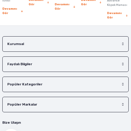
Devamını
Devamını
Isıtıcı
Advance
Bu ürüne benzer farklı alternatifler olmalı.
Gör
Devamını
Gör
Köpek Maması
Devamını
Gör
Gör
Devamını
Gör
Gönder
Kurumsal
Faydalı Bilgiler
Popüler Kategoriler
Popüler Markalar
Bize Ulaşın