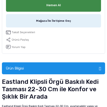
tucu
Sepeti
 Fırçası
Sump Filtre Malzemesi
Pro Plan Kedi Maması
Hemen Al
Pond Ürünleri
 Güvenlik Ürünleri
Akvaryum Ozon ve UV Ürünleri
Purina Kedi Maması
Mağaza İle İletişime Geç
manları
akım Ürünleri
Royal Canin Kedi Maması
Taksit Seçenekleri
lik ve Bakım Ürünleri
Ürünü Paylaş
Yorum Yap
uluk
 - Akvaryum Kumu
Ürün Bilgisi
 Parçaları
Eastland Klipsli Örgü Baskılı Kedi
e Malzemesi
Tasması 22-30 Cm ile Konfor ve
Şıklık Bir Arada
Eastland Klipsli Örgü Baskılı Kedi Tasması 22-30 Cm, ayarlanabilir yapısı ve