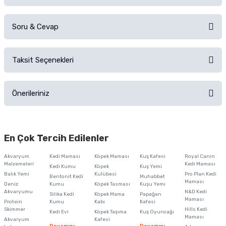
Soru & Cevap
Alışverişinizden sonra ürüne yorum yapın, alışveriş puanı kazanın!
Sorularınız için
iletişim formunu
kullanınız.
Taksit Seçenekleri
Ürün hakkında henüz soru sorulmamış.
Ürünü Satın Al ve Yorumla
Önerileriniz
Soru Sor
Bu ürünün fiyat bilgisi, resim, ürün açıklamalarında ve diğer konularda
yetersiz gördüğünüz noktaları öneri formunu kullanarak tarafımıza
En Çok Tercih Edilenler
iletebilirsiniz.
Görüş ve önerileriniz için teşekkür ederiz.
Akvaryum
Kedi Maması
Köpek Maması
Kuş Kafesi
Royal Canin
Malzemeleri
Kedi Maması
Kedi Kumu
Köpek
Kuş Yemi
Ürün resmi kalitesiz, bozuk veya görüntülenemiyor.
Balık Yemi
Kulübesi
Pro Plan Kedi
Bentonit Kedi
Muhabbet
Maması
Deniz
Kumu
Köpek Tasması
Kuşu Yemi
Ürün açıklamasında eksik bilgiler bulunuyor.
Akvaryumu
N&D Kedi
Silika Kedi
Köpek Mama
Papağan
Maması
Protein
Ürün bilgilerinde hatalar bulunuyor.
Kumu
Kabı
Kafesi
Skimmer
Hills Kedi
Kedi Evi
Köpek Taşıma
Kuş Oyuncağı
Ürün fiyatı diğer sitelerden daha pahalı.
Maması
Akvaryum
Kafesi