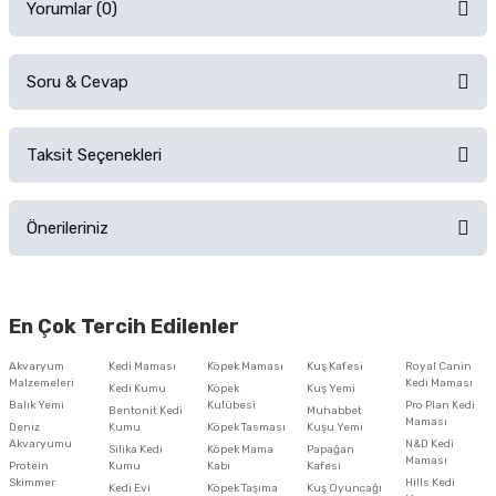
Yorumlar (0)
Soru & Cevap
Alışverişinizden sonra ürüne yorum yapın, alışveriş puanı kazanın!
Sorularınız için
iletişim formunu
kullanınız.
Taksit Seçenekleri
Ürün hakkında henüz soru sorulmamış.
Ürünü Satın Al ve Yorumla
Önerileriniz
Soru Sor
Bu ürünün fiyat bilgisi, resim, ürün açıklamalarında ve diğer konularda
yetersiz gördüğünüz noktaları öneri formunu kullanarak tarafımıza
En Çok Tercih Edilenler
iletebilirsiniz.
Görüş ve önerileriniz için teşekkür ederiz.
Akvaryum
Kedi Maması
Köpek Maması
Kuş Kafesi
Royal Canin
Malzemeleri
Kedi Maması
Kedi Kumu
Köpek
Kuş Yemi
Ürün resmi kalitesiz, bozuk veya görüntülenemiyor.
Balık Yemi
Kulübesi
Pro Plan Kedi
Bentonit Kedi
Muhabbet
Maması
Deniz
Kumu
Köpek Tasması
Kuşu Yemi
Ürün açıklamasında eksik bilgiler bulunuyor.
Akvaryumu
N&D Kedi
Silika Kedi
Köpek Mama
Papağan
Maması
Protein
Ürün bilgilerinde hatalar bulunuyor.
Kumu
Kabı
Kafesi
Skimmer
Hills Kedi
Kedi Evi
Köpek Taşıma
Kuş Oyuncağı