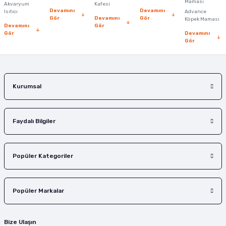
Ürün fiyatı diğer sitelerden daha pahalı.
Maması
Akvaryum
Kafesi
Devamını
Devamını
Isıtıcı
Advance
Bu ürüne benzer farklı alternatifler olmalı.
Gör
Devamını
Gör
Köpek Maması
Devamını
Gör
Gör
Devamını
Gör
Gönder
Kurumsal
Faydalı Bilgiler
Popüler Kategoriler
Popüler Markalar
Bize Ulaşın