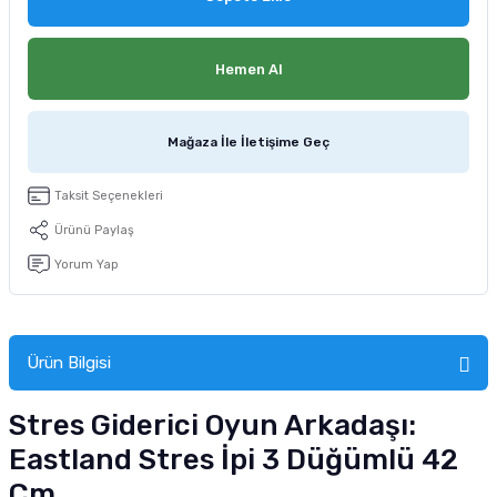
tucu
Sepeti
 Fırçası
Sump Filtre Malzemesi
Pro Plan Kedi Maması
Hemen Al
Pond Ürünleri
 Güvenlik Ürünleri
Akvaryum Ozon ve UV Ürünleri
Purina Kedi Maması
manları
akım Ürünleri
Royal Canin Kedi Maması
Mağaza İle İletişime Geç
lik ve Bakım Ürünleri
Taksit Seçenekleri
Ürünü Paylaş
uluk
Yorum Yap
 - Akvaryum Kumu
 Parçaları
Ürün Bilgisi
e Malzemesi
Stres Giderici Oyun Arkadaşı:
Eastland Stres İpi 3 Düğümlü 42
Cm