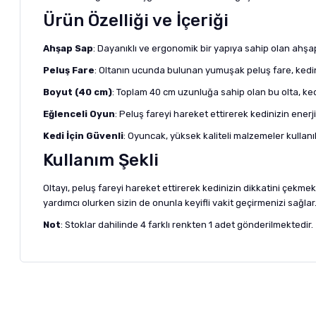
Ürün Özelliği ve İçeriği
Ahşap Sap
: Dayanıklı ve ergonomik bir yapıya sahip olan ahşa
Peluş Fare
: Oltanın ucunda bulunan yumuşak peluş fare, kediniz
Boyut (40 cm)
: Toplam 40 cm uzunluğa sahip olan bu olta, ke
Eğlenceli Oyun
: Peluş fareyi hareket ettirerek kedinizin enerji 
Kedi İçin Güvenli
: Oyuncak, yüksek kaliteli malzemeler kullan
Kullanım Şekli
Oltayı, peluş fareyi hareket ettirerek kedinizin dikkatini çekmek
yardımcı olurken sizin de onunla keyifli vakit geçirmenizi sağl
Not
: Stoklar dahilinde 4 farklı renkten 1 adet gönderilmektedir.
Bu ürünün fiyat bilgisi, resim, ürün açıklamalarında ve diğer ko
Görüş ve önerileriniz için teşekkür ederiz.
Alışverişinizden 