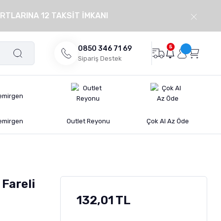
RTLARINA 12 TAKSİT İMKANI
5
0850 346 71 69
Sipariş Destek
emirgen
Outlet Reyonu
Çok Al Az Öde
 Fareli
132,01 TL