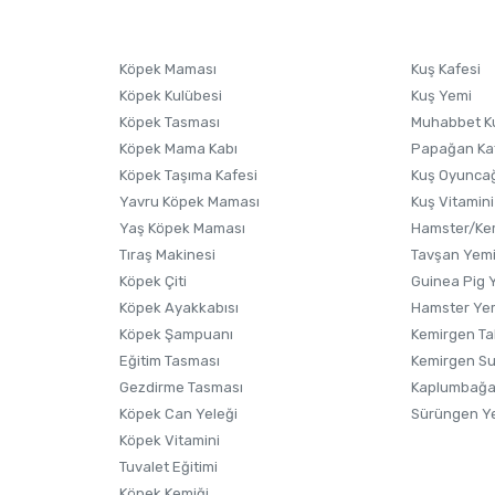
Ürünü Satın Al ve Yorumla
Soru Sor
Köpek Maması
Kuş Kafesi
Köpek Kulübesi
Kuş Yemi
Köpek Tasması
Muhabbet K
Köpek Mama Kabı
Papağan Ka
Köpek Taşıma Kafesi
Kuş Oyunca
Yavru Köpek Maması
Kuş Vitamini
Yaş Köpek Maması
Hamster/Kem
Tıraş Makinesi
Tavşan Yem
Köpek Çiti
Guinea Pig 
Köpek Ayakkabısı
Hamster Ye
Gönder
Köpek Şampuanı
Kemirgen Ta
Eğitim Tasması
Kemirgen S
Gezdirme Tasması
Kaplumbağa
Köpek Can Yeleği
Sürüngen Y
Köpek Vitamini
Tuvalet Eğitimi
Köpek Kemiği