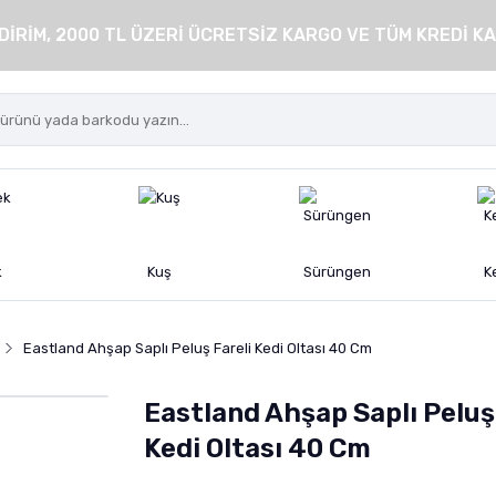
DİRİM, 2000 TL ÜZERİ ÜCRETSİZ KARGO VE TÜM KREDİ KA
k
Kuş
Sürüngen
K
Eastland Ahşap Saplı Peluş Fareli Kedi Oltası 40 Cm
Eastland Ahşap Saplı Peluş
Kedi Oltası 40 Cm