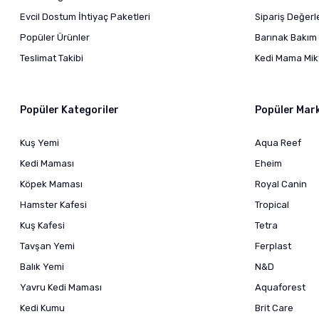
Evcil Dostum İhtiyaç Paketleri
Sipariş Değer
Popüler Ürünler
Barınak Bakım 
Teslimat Takibi
Kedi Mama Mikt
Popüler Kategoriler
Popüler Mar
Kuş Yemi
Aqua Reef
Kedi Maması
Eheim
Köpek Maması
Royal Canin
Hamster Kafesi
Tropical
Kuş Kafesi
Tetra
Tavşan Yemi
Ferplast
Balık Yemi
N&D
Yavru Kedi Maması
Aquaforest
Kedi Kumu
Brit Care