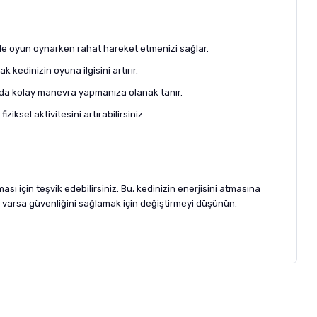
yle oyun oynarken rahat hareket etmenizi sağlar.
kedinizin oyuna ilgisini artırır.
ında kolay manevra yapmanıza olanak tanır.
ziksel aktivitesini artırabilirsiniz.
sı için teşvik edebilirsiniz. Bu, kedinizin enerjisini atmasına
i varsa güvenliğini sağlamak için değiştirmeyi düşünün.
letebilirsiniz.
 formunu
kullanınız.