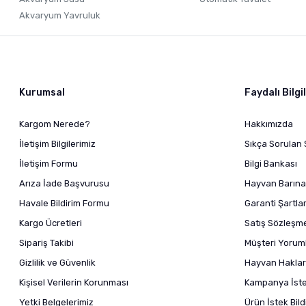
Akvaryum Yavruluk
Kurumsal
Faydalı Bilgi
Kargom Nerede?
Hakkımızda
İletişim Bilgilerimiz
Sıkça Sorulan 
İletişim Formu
Bilgi Bankası
Arıza İade Başvurusu
Hayvan Barına
Havale Bildirim Formu
Garanti Şartlar
Kargo Ücretleri
Satış Sözleşm
Sipariş Takibi
Müşteri Yoruml
Gizlilik ve Güvenlik
Hayvan Haklar
Kişisel Verilerin Korunması
Kampanya İstek
Yetki Belgelerimiz
Ürün İstek Bil