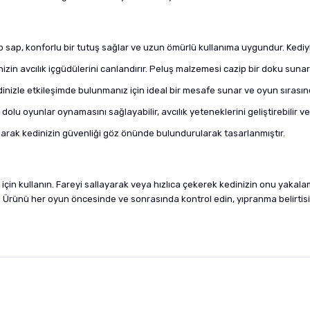
p sap, konforlu bir tutuş sağlar ve uzun ömürlü kullanıma uygundur. Kedi
in avcılık içgüdülerini canlandırır. Peluş malzemesi cazip bir doku sunarak 
dinizle etkileşimde bulunmanız için ideal bir mesafe sunar ve oyun sıras
dolu oyunlar oynamasını sağlayabilir, avcılık yeteneklerini geliştirebilir ve fi
ılarak kedinizin güvenliği göz önünde bulundurularak tasarlanmıştır.
 için kullanın. Fareyi sallayarak veya hızlıca çekerek kedinizin onu yakalama
ar. Ürünü her oyun öncesinde ve sonrasında kontrol edin, yıpranma belirtis
nularda yetersiz gördüğünüz noktaları öneri formunu kullanarak tarafımıza i
sonra ürüne yorum yapın, alışveriş puanı kazanın! Sorularınız için
Ürün hakkında henüz soru sorulmamış.
iletişim