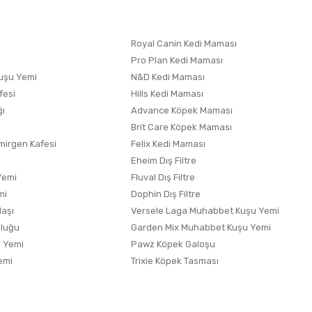
Royal Canin Kedi Maması
Pro Plan Kedi Maması
uşu Yemi
N&D Kedi Maması
fesi
Hills Kedi Maması
ğı
Advance Köpek Maması
Brit Care Köpek Maması
irgen Kafesi
Felix Kedi Maması
i
Eheim Dış Filtre
Yemi
Fluval Dış Filtre
mi
Dophin Dış Filtre
laşı
Versele Laga Muhabbet Kuşu Yemi
uluğu
Garden Mix Muhabbet Kuşu Yemi
 Yemi
Pawz Köpek Galoşu
emi
Trixie Köpek Tasması