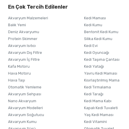
En Çok Tercih Edilenler
Ürün resmi kalitesiz, bozuk veya görüntülenemiyor.
Akvaryum Malzemeleri
Kedi Maması
Ürün açıklamasında eksik bilgiler bulunuyor.
Balık Yemi
Kedi Kumu
Ürün bilgilerinde hatalar bulunuyor.
Deniz Akvaryumu
Bentonit Kedi Kumu
Ürün fiyatı diğer sitelerden daha pahalı.
Protein Skimmer
Silika Kedi Kumu
Akvaryum Isıtıcı
Kedi Evi
Bu ürüne benzer farklı alternatifler olmalı.
Akvaryum Dış Filtre
Kedi Oyuncağı
Akvaryum İç Filtre
Kedi Taşıma Çantası
Kafa Motoru
Kedi Yatağı
Hava Motoru
Yavru Kedi Maması
Hava Taşı
Kısırlaştırılmış Mama
Otomatik Yemleme
Kedi Tırmalama
Akvaryum Sehpası
Kedi Tarağı
Nano Akvaryum
Kedi Mama Kabı
Akvaryum Modelleri
Kapalı Kedi Tuvaleti
Akvaryum Soğutucu
Yaş Kedi Maması
Akvaryum Kumu
Kedi Vitamini
Akvaryum Süsü
Otomatik Tuvalet