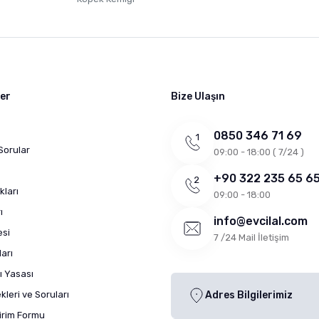
ler
Bize Ulaşın
0850 346 71 69
Sorular
09:00 - 18:00 ( 7/24 )
+90 322 235 65 6
kları
09:00 - 18:00
ı
info@evcilal.com
esi
7 /24 Mail İletişim
arı
ı Yasası
leri ve Soruları
Adres Bilgilerimiz
dirim Formu