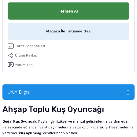
tucu
Sepeti
 Fırçası
Sump Filtre Malzemesi
Pro Plan Kedi Maması
Hemen Al
Pond Ürünleri
 Güvenlik Ürünleri
Akvaryum Ozon ve UV Ürünleri
Purina Kedi Maması
Mağaza İle İletişime Geç
manları
akım Ürünleri
Royal Canin Kedi Maması
Taksit Seçenekleri
lik ve Bakım Ürünleri
Ürünü Paylaş
uluk
Yorum Yap
 - Akvaryum Kumu
Ürün Bilgisi
 Parçaları
Ahşap Toplu Kuş Oyuncağı
e Malzemesi
Doğal Kuş Oyuncak,
Kuşlar için fiziksel ve mental gelişimlerine yardım eden,
kafes içinde eğlenceli vakit geçirmelerine ve psikolojik olarak iyi hissetmelerine
yardımcı,
kuş oyuncağı
çeşitlerinden birisidir.