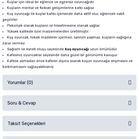
Kuşlar için ideal bir eğlence ve egzersiz oyuncağıdır.
Kuşların mental ve fiziksel gelişimlerine katkı sağlar.
Kuş oyuncağı ile kuşlar kafes içerisinde daha aktif olur, eğlenceli vakit
geçirirler.
Psikolojik olarak kuşların iyi hissetmesine olanak sağlar.
Yüksek kalitede özel malzemelerden üretilmiştir.
Kuş oyuncak, toksik maddeler içermez, salınım yapmaz, kuşların sağlığına
zarar vermez.
Sağlam ve esnek oluşu sayesinde
kuş oyuncağı
uzun ömürlüdür.
Kafesiniz oyuncaklar sayesinde daha güzel bir görünüme kavuşur.
Kafese asmadan önce kafesin dışına asarak kuşun oyuncağa alışmasını ve
korkmamasını sağlayabilirsiniz.
Yorumlar (0)
Soru & Cevap
Alışverişinizden sonra ürüne yorum yapın, alışveriş puanı kazanın!
Sorularınız için
iletişim formunu
kullanınız.
Taksit Seçenekleri
Ürün hakkında henüz soru sorulmamış.
Ürünü Satın Al ve Yorumla