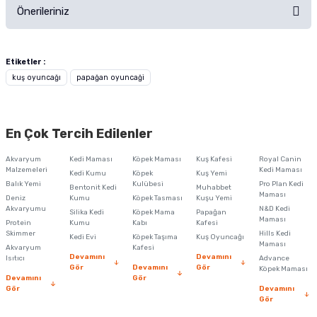
Önerileriniz
Soru Sor
Bu ürünün fiyat bilgisi, resim, ürün açıklamalarında ve diğer konularda
yetersiz gördüğünüz noktaları öneri formunu kullanarak tarafımıza
Etiketler :
iletebilirsiniz.
kuş oyuncağı
papağan oyuncaği
Görüş ve önerileriniz için teşekkür ederiz.
Ürün resmi kalitesiz, bozuk veya görüntülenemiyor.
En Çok Tercih Edilenler
Ürün açıklamasında eksik bilgiler bulunuyor.
Akvaryum
Kedi Maması
Köpek Maması
Kuş Kafesi
Royal Canin
Ürün bilgilerinde hatalar bulunuyor.
Malzemeleri
Kedi Maması
Kedi Kumu
Köpek
Kuş Yemi
Balık Yemi
Ürün fiyatı diğer sitelerden daha pahalı.
Kulübesi
Pro Plan Kedi
Bentonit Kedi
Muhabbet
Maması
Deniz
Kumu
Köpek Tasması
Kuşu Yemi
Bu ürüne benzer farklı alternatifler olmalı.
Akvaryumu
N&D Kedi
Silika Kedi
Köpek Mama
Papağan
Maması
Protein
Kumu
Kabı
Kafesi
Skimmer
Hills Kedi
Kedi Evi
Köpek Taşıma
Kuş Oyuncağı
Maması
Akvaryum
Kafesi
Devamını
Devamını
Isıtıcı
Advance
Gör
Devamını
Gör
Köpek Maması
Devamını
Gör
Gör
Devamını
Gönder
Gör