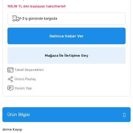
tucu
Sepeti
 Fırçası
Sump Filtre Malzemesi
Pro Plan Kedi Maması
105,18 TL den başlayan taksitlerle!!
1-3 iş gününde kargoda
Pond Ürünleri
 Güvenlik Ürünleri
Akvaryum Ozon ve UV Ürünleri
Purina Kedi Maması
manları
akım Ürünleri
Royal Canin Kedi Maması
Gelince Haber Ver
lik ve Bakım Ürünleri
Mağaza İle İletişime Geç
uluk
Taksit Seçenekleri
 - Akvaryum Kumu
Ürünü Paylaş
Yorum Yap
 Parçaları
e Malzemesi
Ürün Bilgisi
dirme Kayışı