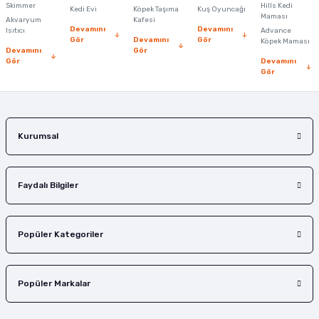
Skimmer
Hills Kedi
Kedi Evi
Köpek Taşıma
Kuş Oyuncağı
Ürün fiyatı diğer sitelerden daha pahalı.
Maması
Akvaryum
Kafesi
Devamını
Devamını
Isıtıcı
Advance
Bu ürüne benzer farklı alternatifler olmalı.
Gör
Devamını
Gör
Köpek Maması
Devamını
Gör
Gör
Devamını
Gör
Gönder
Kurumsal
Faydalı Bilgiler
Popüler Kategoriler
Popüler Markalar