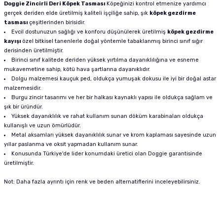
Doggie Zincirli Deri Köpek Tasması
Köpeğinizi kontrol etmenize yardımcı
gerçek deriden elde üretilmiş kaliteli işçiliğe sahip, şık
köpek gezdirme
tasması
çeşitlerinden birisidir.
Evcil dostunuzun sağlığı ve konforu düşünülerek üretilmiş
köpek gezdirme
kayışı
özel bitkisel tanenlerle doğal yöntemle tabaklanmış birinci sınıf sığır
derisinden üretilmiştir.
Birinci sınıf kalitede deriden yüksek yırtılma dayanıklılığına ve esneme
mukavemetine sahip, kötü hava şartlarına dayanıklıdır.
Dolgu malzemesi kauçuk ped, oldukça yumuşak dokusu ile iyi bir doğal astar
malzemesidir.
Burgu zincir tasarımı ve her bir halkası kaynaklı yapısı ile oldukça sağlam ve
şık bir üründür.
Yüksek dayanıklılık ve rahat kullanım sunan döküm karabinaları oldukça
kullanışlı ve uzun ömürlüdür.
Metal aksamları yüksek dayanıklılık sunar ve krom kaplaması sayesinde uzun
yıllar paslanma ve oksit yapmadan kullanım sunar.
Konusunda Türkiye'de lider konumdaki üretici olan Doggie garantisinde
üretilmiştir.
Not: Daha fazla ayrıntı için renk ve beden alternatiflerini inceleyebilirsiniz.