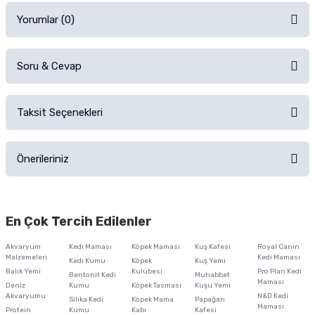
Yorumlar (0)
Soru & Cevap
Alışverişinizden sonra ürüne yorum yapın, alışveriş puanı kazanın!
Sorularınız için
iletişim formunu
kullanınız.
Taksit Seçenekleri
Ürün hakkında henüz soru sorulmamış.
Ürünü Satın Al ve Yorumla
Önerileriniz
Soru Sor
Bu ürünün fiyat bilgisi, resim, ürün açıklamalarında ve diğer konularda
yetersiz gördüğünüz noktaları öneri formunu kullanarak tarafımıza
En Çok Tercih Edilenler
iletebilirsiniz.
Görüş ve önerileriniz için teşekkür ederiz.
Akvaryum
Kedi Maması
Köpek Maması
Kuş Kafesi
Royal Canin
Malzemeleri
Kedi Maması
Kedi Kumu
Köpek
Kuş Yemi
Ürün resmi kalitesiz, bozuk veya görüntülenemiyor.
Balık Yemi
Kulübesi
Pro Plan Kedi
Bentonit Kedi
Muhabbet
Maması
Deniz
Kumu
Köpek Tasması
Kuşu Yemi
Ürün açıklamasında eksik bilgiler bulunuyor.
Akvaryumu
N&D Kedi
Silika Kedi
Köpek Mama
Papağan
Maması
Protein
Ürün bilgilerinde hatalar bulunuyor.
Kumu
Kabı
Kafesi