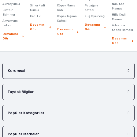
Ürün açıklamasında eksik bilgiler bulunuyor.
Akvaryumu
N&D Kedi
Silika Kedi
Köpek Mama
Papağan
Maması
Protein
Ürün bilgilerinde hatalar bulunuyor.
Kumu
Kabı
Kafesi
Skimmer
Hills Kedi
Kedi Evi
Köpek Taşıma
Kuş Oyuncağı
Ürün fiyatı diğer sitelerden daha pahalı.
Maması
Akvaryum
Kafesi
Devamını
Devamını
Isıtıcı
Advance
Bu ürüne benzer farklı alternatifler olmalı.
Gör
Devamını
Gör
Köpek Maması
Devamını
Gör
Gör
Devamını
Gör
Gönder
Kurumsal
Faydalı Bilgiler
Popüler Kategoriler
Popüler Markalar