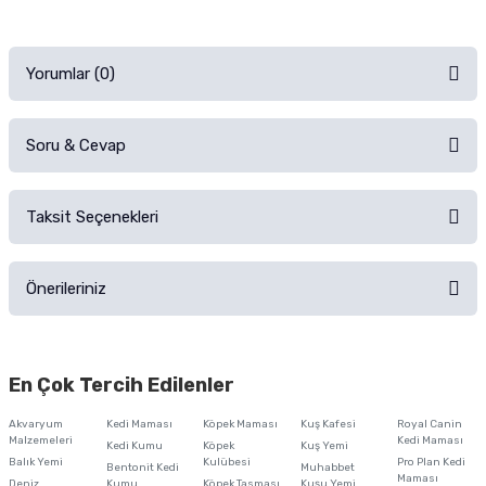
Yorumlar (0)
Soru & Cevap
Alışverişinizden sonra ürüne yorum yapın, alışveriş puanı kazanın!
Sorularınız için
iletişim formunu
kullanınız.
Taksit Seçenekleri
Ürün hakkında henüz soru sorulmamış.
Ürünü Satın Al ve Yorumla
Önerileriniz
Soru Sor
Bu ürünün fiyat bilgisi, resim, ürün açıklamalarında ve diğer konularda
yetersiz gördüğünüz noktaları öneri formunu kullanarak tarafımıza
En Çok Tercih Edilenler
iletebilirsiniz.
Görüş ve önerileriniz için teşekkür ederiz.
Akvaryum
Kedi Maması
Köpek Maması
Kuş Kafesi
Royal Canin
Malzemeleri
Kedi Maması
Kedi Kumu
Köpek
Kuş Yemi
Ürün resmi kalitesiz, bozuk veya görüntülenemiyor.
Balık Yemi
Kulübesi
Pro Plan Kedi
Bentonit Kedi
Muhabbet
Maması
Deniz
Kumu
Köpek Tasması
Kuşu Yemi