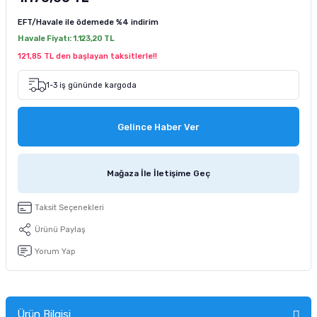
tucu
Sepeti
 Fırçası
Sump Filtre Malzemesi
Pro Plan Kedi Maması
EFT/Havale ile ödemede
%4 indirim
Havale Fiyatı:
1.123,20 TL
Pond Ürünleri
 Güvenlik Ürünleri
Akvaryum Ozon ve UV Ürünleri
Purina Kedi Maması
121,85 TL den başlayan taksitlerle!!
manları
akım Ürünleri
Royal Canin Kedi Maması
1-3 iş gününde kargoda
lik ve Bakım Ürünleri
Gelince Haber Ver
uluk
Mağaza İle İletişime Geç
 - Akvaryum Kumu
Taksit Seçenekleri
 Parçaları
Ürünü Paylaş
Yorum Yap
e Malzemesi
Ürün Bilgisi