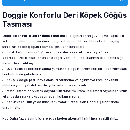
Doggie Konforlu Deri Köpek Göğüs
Tasması
Doggie Konforlu Deri Köpek Tasması
Köpeğinizi daha güvenli ve sağlıklı bir
şekilde gezdirmenize yardımcı gerçek deriden elde üretilmiş kaliteli işçiliğe
sahip, şık
köpek göğüs tasması
çeşitlerinden birisidir.
Evcil dostunuzun sağlığı ve konforu düşünülerek üretilmiş
köpek
tasması
özel bitkisel tanenlerle doğal yöntemle tabaklanmış birinci sınıf sığır
derisinden üretilmiştir.
Özel kalitede derilerin altına yumuşak dolgu malzemeleri dikilerek yumuşak
konforlu hale getirilmiştir.
Kauçuk dolgu pedi; hava alan, ısı farklarına ve aşınmaya karşı dayanıklı
oldukça yumuşak dokusu ile iyi bir astar malzemesidir.
Metal aksamları yüksek dayanıklılık sunar ve krom kaplaması sayesinde uzun
yıllar paslanma ve oksit yapmadan kullanım sunar.
Konusunda Türkiye'de lider konumdaki üretici olan Doggie garantisinde
üretilmiştir.
Not: Daha fazla ayrıntı için renk ve beden alternatiflerini inceleyebilirsiniz.